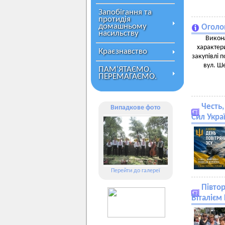
Запобігання та
протидія
домашньому
Оголо
насильству
Викона
характери
Краєзнавство
закупівлі 
вул. Ше
ПАМ’ЯТАЄМО.
ПЕРЕМАГАЄМО.
Честь,
Випадкове фото
Сил Укра
Перейти до галереї
Півто
Віталієм