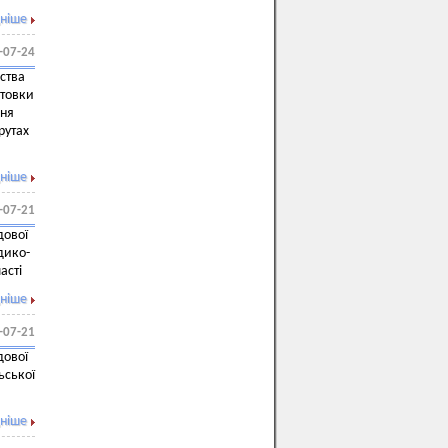
ніше
-07-24
ства
отовки
ння
рутах
ніше
-07-21
дової
дико-
асті
ніше
-07-21
дової
ьської
ніше