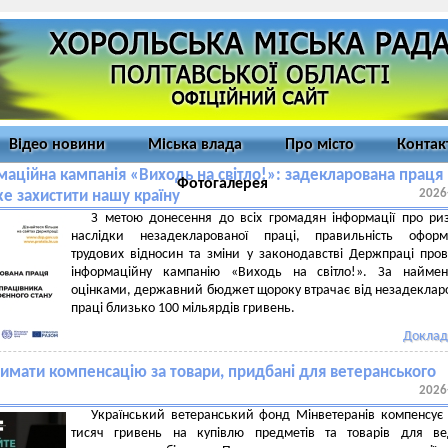
Відео новини
Міська влада
Про місто
Контак
маційна кампанія «Виходь на світло!»: задекларована праця
Фотогалерея
2026
 захистити нашу країну
З метою донесення до всіх громадян інформації про ри
наслідки незадекларованої праці, правильність оформ
трудових відносин та зміни у законодавстві Держпраці про
інформаційну кампанію «Виходь на світло!». За найме
оцінками, державний бюджет щороку втрачає від незадеклар
праці близько 100 мільярдів гривень.
Доклад
римати компенсацію за товари, придбані для ветеранського
2026
Український ветеранський фонд Мінветеранів компенсує
тисяч гривень на купівлю предметів та товарів для ве