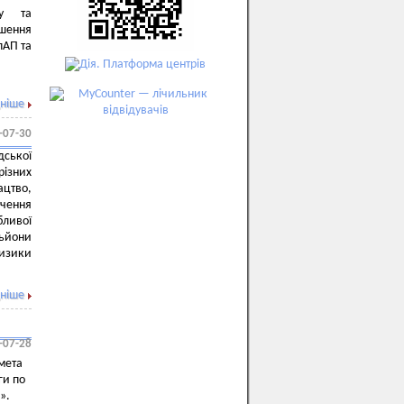
ту та
ушення
пАП та
ніше
-07-30
дської
різних
ацтво,
учення
бливої
льйони
ризики
ніше
-07-28
мета
ги по
і».