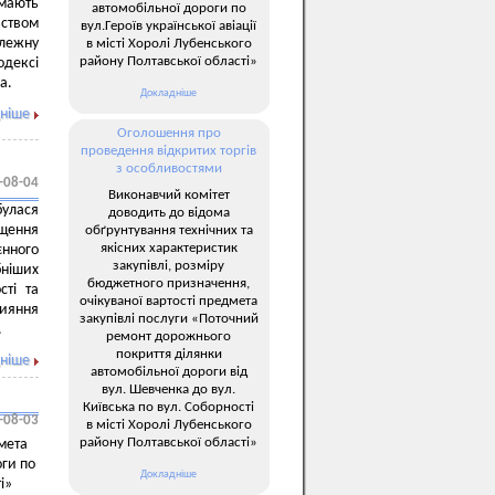
 мають
автомобільної дороги по
вством
вул.Героїв української авіації
алежну
в місті Хоролі Лубенського
району Полтавської області»
одексі
а.
Докладніше
ніше
Оголошення про
проведення відкритих торгів
з особливостями
-08-04
Виконавчий комітет
булася
доводить до відома
щення
обґрунтування технічних та
якісних характеристик
єнного
закупівлі, розміру
ніших
бюджетного призначення,
сті та
очікуваної вартості предмета
рияння
закупівлі послуги «Поточний
.
ремонт дорожнього
покриття ділянки
ніше
автомобільної дороги від
вул. Шевченка до вул.
Київська по вул. Соборності
-08-03
в місті Хоролі Лубенського
району Полтавської області»
мета
оги по
Докладніше
і»