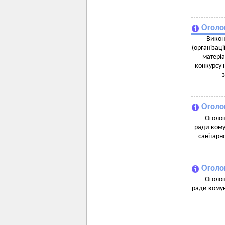
Оголо
Викон
(організаці
матеріа
конкурсу 
Оголо
Оголош
ради кому
санітарн
Оголо
Оголош
ради комун