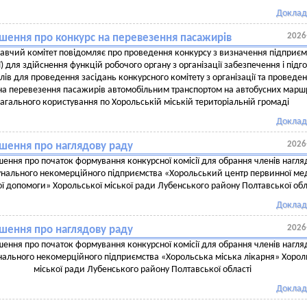
Доклад
2026
шення про конкурс на перевезення пасажирів
авчий комітет повідомляє про проведення конкурсу з визначення підприєм
ї) для здійснення функцій робочого органу з організації забезпечення і підг
лів для проведення засідань конкурсного комітету з організації та проведе
на перевезення пасажирів автомобільним транспортом на автобусних марш
загального користування по Хорольській міській територіальній громаді
Доклад
2026
шення про наглядову раду
ення про початок формування конкурсної комісії для обрання членів нагля
нального некомерційного підприємства «Хорольський центр первинної ме
ої допомоги» Хорольської міської ради Лубенського району Полтавської обл
Доклад
2026
шення про наглядову раду
ення про початок формування конкурсної комісії для обрання членів нагля
ального некомерційного підприємства «Хорольська міська лікарня» Хорол
міської ради Лубенського району Полтавської області
Доклад