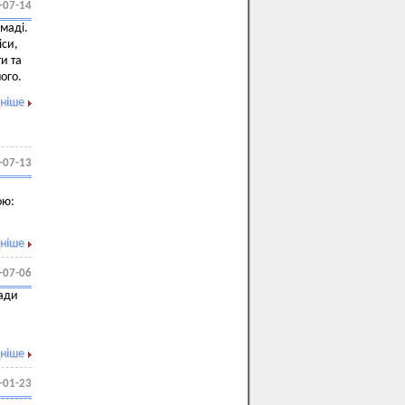
-07-14
омаді.
іси,
и та
ного.
ніше
-07-13
ою:
ніше
-07-06
ради
ніше
-01-23