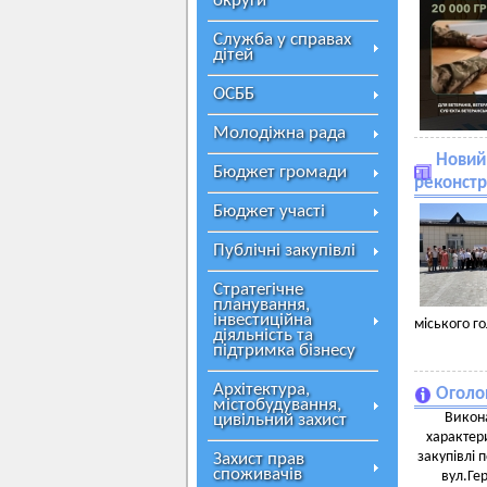
округи
Служба у справах
дітей
ОСББ
Молодіжна рада
Новий 
Бюджет громади
реконст
Бюджет участі
Публічні закупівлі
Стратегічне
планування,
інвестиційна
міського го
діяльність та
підтримка бізнесу
Архітектура,
Оголо
містобудування,
Викона
цивільний захист
характери
закупівлі 
Захист прав
споживачів
вул.Гер