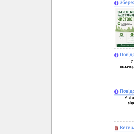
Збере
Повідо
У
позачер
Повід
У вів
від
Ветер