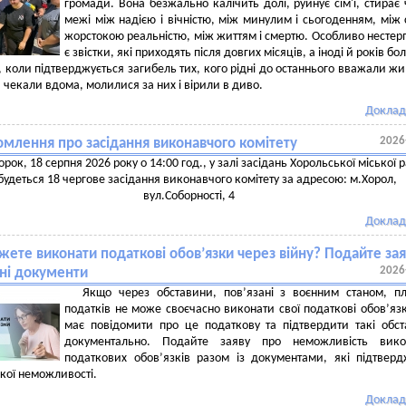
громади. Вона безжально калічить долі, руйнує сім'ї, стирає 
межі між надією і вічністю, між минулим і сьогоденням, між 
жорстокою реальністю, між життям і смертю. Особливо несте
є звістки, які приходять після довгих місяців, а іноді й років бо
, коли підтверджується загибель тих, кого рідні до останнього вважали ж
 чекали вдома, молилися за них і вірили в диво.
Доклад
2026
омлення про засідання виконавчого комітету
торок, 18 серпня 2026 року о 14:00 год., у залі засідань Хорольської міської 
будеться 18 чергове засідання виконавчого комітету за адресою: м.Хорол,
вул.Соборності, 4
Доклад
ете виконати податкові обов’язки через війну? Подайте зая
2026
ні документи
Якщо через обставини, пов’язані з воєнним станом, п
податків не може своєчасно виконати свої податкові обов’язк
має повідомити про це податкову та підтвердити такі обс
документально. Подайте заяву про неможливість вико
податкових обов’язків разом із документами, які підтвер
кої неможливості.
Доклад