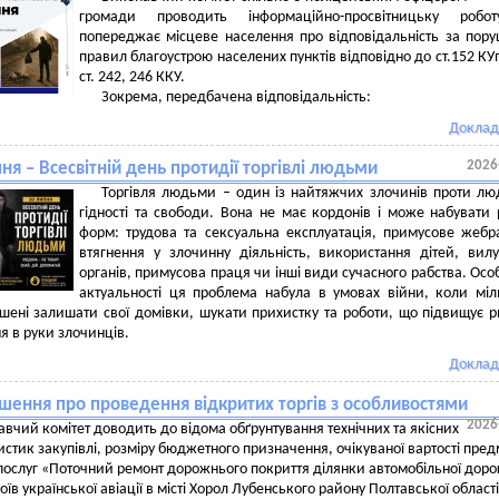
громади проводить інформаційно-просвітницьку робо
попереджає місцеве населення про відповідальність за пор
правил благоустрою населених пунктів відповідно до ст.152 КУ
ст. 242, 246 ККУ.
Зокрема, передбачена відповідальність:
Доклад
2026
ня – Всесвітній день протидії торгівлі людьми
Торгівля людьми – один із найтяжчих злочинів проти лю
гідності та свободи. Вона не має кордонів і може набувати 
форм: трудова та сексуальна експлуатація, примусове жебр
втягнення у злочинну діяльність, використання дітей, вил
органів, примусова праця чи інші види сучасного рабства. Осо
актуальності ця проблема набула в умовах війни, коли мі
ені залишати свої домівки, шукати прихистку та роботи, що підвищує 
я в руки злочинців.
Доклад
шення про проведення відкритих торгів з особливостями
2026
вчий комітет доводить до відома обґрунтування технічних та якісних
стик закупівлі, розміру бюджетного призначення, очікуваної вартості пред
 послуг «Поточний ремонт дорожнього покриття ділянки автомобільної доро
роїв української авіації в місті Хорол Лубенського району Полтавської област