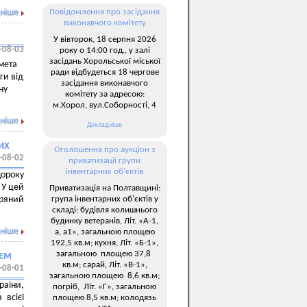
ніше
Повідомлення про засідання
виконавчого комітету
У вівторок, 18 серпня 2026
-08-03
року о 14:00 год., у залі
засідань Хорольської міської
мета
ради відбудеться 18 чергове
ги від
засідання виконавчого
ну
комітету за адресою:
м.Хорол, вул.Соборності, 4
ніше
Докладніше
их
Оголошення про аукціон з
-08-02
приватизації групи
інвентарних об’єктів
щороку
 У цей
Приватизація на Полтавщині:
група інвентарних об’єктів у
ряний
складі: будівля колишнього
будинку ветеранів, Літ. «А-1,
ніше
а, а1», загальною площею
192,5 кв.м; кухня, Літ. «Б-1»,
загальною площею 37,8
оєм
кв.м; сарай, Літ. «В-1»,
-08-01
загальною площею 8,6 кв.м;
раїни,
погріб, Літ. «Г», загальною
 всієї
площею 8,5 кв.м; колодязь