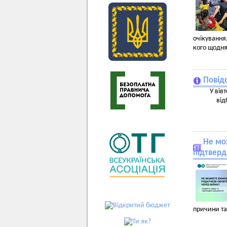
очікування
кого щодня
Повід
У вів
від
Не мож
підтверд
причини та