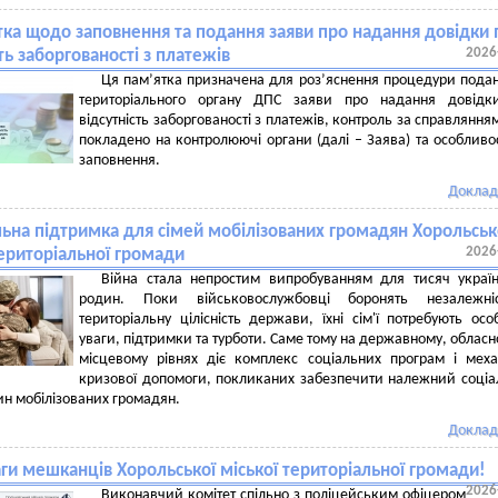
тка щодо заповнення та подання заяви про надання довідки 
2026
ть заборгованості з платежів
Ця пам’ятка призначена для роз’яснення процедури пода
територіального органу ДПС заяви про надання довідк
відсутність заборгованості з платежів, контроль за справляння
покладено на контролюючі органи (далі – Заява) та особливос
заповнення.
Доклад
льна підтримка для сімей мобілізованих громадян Хорольськ
2026
територіальної громади
Війна стала непростим випробуванням для тисяч украї
родин. Поки військовослужбовці боронять незалежні
територіальну цілісність держави, їхні сім'ї потребують осо
уваги, підтримки та турботи. Саме тому на державному, обласн
місцевому рівнях діє комплекс соціальних програм і меха
кризової допомоги, покликаних забезпечити належний соці
ин мобілізованих громадян.
Доклад
ги мешканців Хорольської міської територіальної громади!
2026
Виконавчий комітет спільно з поліцейським офіцером