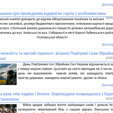
Доклад
шення про проведення відкритих торгів з особливостями
2026
вчий комітет доводить до відома обґрунтування технічних та якісних
стик закупівлі, розміру бюджетного призначення, очікуваної вартості пред
послуги «Поточний ремонт дорожнього покриття ділянки автомобільної доро
вченка до вул. Київська по вул. Соборності в місті Хоролі Лубенського райо
Полтавської області»
Доклад
 мужність та чистий горизонт: вітаємо Повітряні Сили Збройн
2026
їни!
День Повітряних Сил Збройних Сил України відзначається 
у першу неділю серпня. Цьогоріч це свято припадає на 2 число.
день ми вшановуємо мужніх воїнів, які захищають повіт
простір держави, знищують ворожі ракети, дрони та літаки.
Доклад
ра року між надією і болем: Хорольщина попрощалася з Гер
2026
 Ганзенком
Війна щодня забирає життя найкращих синів і доньок Ук
залишаючи невимовний біль у серцях рідних, близьких та