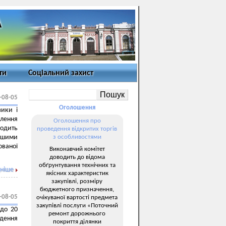
ти
Соціальний захист
-08-05
Оголошення
зики і
лення
Оголошення про
водить
проведення відкритих торгів
ншими
з особливостями
ованої
Виконавчий комітет
доводить до відома
обґрунтування технічних та
ніше
якісних характеристик
закупівлі, розміру
бюджетного призначення,
-08-05
очікуваної вартості предмета
закупівлі послуги «Поточний
 до 20
ремонт дорожнього
дення
покриття ділянки