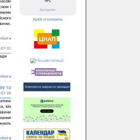
№1
часові
сном і
Докладніше
рпними
лісного
Архів оголошень
ивими,
ніше
-07-31
ради
ніше
ву та
-07-30
латник
и, він
тавини
нання
джують
ніше