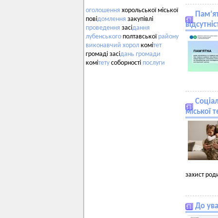
оголошення
хорольської міської
Пам’я
пові
домлення
закупівлі
відсутніс
проведення
засі
дання
лубенського
полтавської
району
виконавчий
хорол
комі
тет
громаді засі
дань
громади
комі
тету
соборності
послуги
Соціа
міської 
захист род
До ува