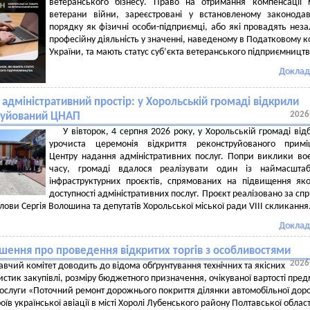
ветеранського бізнесу. Право на отримання компенсації
ветерани війни, зареєстровані у встановленому законода
порядку як фізичні особи-підприємці, або які провадять нез
професійну діяльність у значенні, наведеному в Податковому к
України, та мають статус суб’єкта ветеранського підприємництв
Доклад
адміністративний простір: у Хорольській громаді відкрили
2026
руйований ЦНАП
У вівторок, 4 серпня 2026 року, у Хорольській громаді від
урочиста церемонія відкриття реконструйованого примі
Центру надання адміністративних послуг. Попри виклики во
часу, громаді вдалося реалізувати один із наймасштаб
інфраструктурних проєктів, спрямованих на підвищення яко
доступності адміністративних послуг. Проєкт реалізовано за сп
лови Сергія Волошина та депутатів Хорольської міської ради VIII скликання
Доклад
шення про проведення відкритих торгів з особливостями
2026
вчий комітет доводить до відома обґрунтування технічних та якісних
стик закупівлі, розміру бюджетного призначення, очікуваної вартості пред
послуги «Поточний ремонт дорожнього покриття ділянки автомобільної дор
оїв української авіації в місті Хоролі Лубенського району Полтавської област