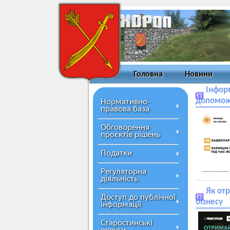
Головна
Новини
Інфор
допоможе
Нормативно-
правова база
Обговорення
проєктів рішень
Податки
Регуляторна
діяльність
Як от
Доступ до публічної
бізнесу
інформації
Старостинські