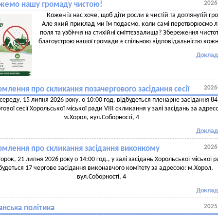
2026
жемо нашу громаду чистою!
Кожен із нас хоче, щоб діти росли в чистій та доглянутій гр
Але який приклад ми їм подаємо, коли самі перетворюємо л
поля та узбіччя на стихійні сміттєзвалища? Збереження чистот
благоустрою нашої громади є спільною відповідальністю кож
Доклад
2026
млення про скликання позачергового засідання сесії
 середу, 15 липня 2026 року, о 10:00 год. відбудеться пленарне засідання 84
гової сесії Хорольської міської ради VIII скликання у залі засідань за адрес
м.Хорол, вул.Соборності, 4
Доклад
2026
омлення про скликання засідання виконкому
торок, 21 липня 2026 року о 14:00 год., у залі засідань Хорольської міської 
будеться 17 чергове засідання виконавчого комітету за адресою: м.Хорол,
вул.Соборності, 4
Доклад
2025
анська політика