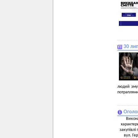
30 лип
людей змуш
потраплянн
Оголо
Викона
характери
закупівлі
вул. Ге