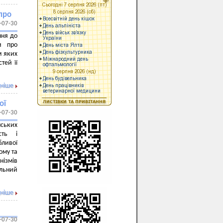
про
-07-30
ння до
и про
м яких
тей її
ніше
ої
-07-30
нських
сть і
бливої
ому та
нізмів
альний
ніше
-07-30