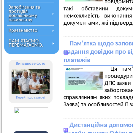
повідомит
Запобігання та
такі обставини доку
протидія
домашньому
неможливість виконання
насильству
документами, які підтвер
Краєзнавство
ПАМ’ЯТАЄМО.
Пам’ятка щодо запов
ПЕРЕМАГАЄМО.
надання довідки про ві
платежів
Випадкове фото
Ця пам’
процедури 
ДПС заяви 
заборгов
справлянням яких поклад
Перейти до галереї
Заява) та особливостей її 
Дистанційна допомог