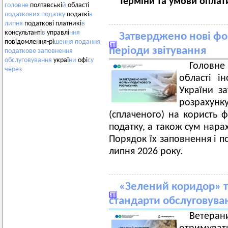
Терміни та умови оплат
головне
полтавські
й
області
податкових
податку
податкі
в
липня
податкові платникі
в
консультанті
в
управлі
ння
Затверджено нові фо
повідомлення-рі
шення
подання
періоди звітування
податкове
заповнення
обслуговування
украї
ни
офі
су
Головн
через
області і
України з
розрахун
(сплаченого) на користь ф
податку, а також сум нара
Порядок їх заповнення і п
липня 2026 року.
«Зелений коридор» та
стандарти обслуговува
Ветерани