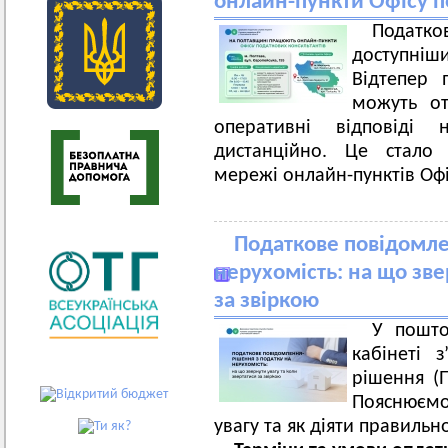
онлайн-пункти Офісу п
Податко
доступні
Відтепер 
можуть от
оперативні відповіді 
дистанційно. Це стал
мережі онлайн-пунктів Офі
Податкове повідомле
нерухомість: на що зве
за звіркою
У пошто
кабінеті 
рішення (
Пояснюємо
увагу та як діяти правильн