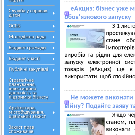
округи
еАкциз: бізнес уже м
Служба у справах
дітей
обов’язкового запуску
З 1 лист
ОСББ
простежува
Молодіжна рада
стане обо
імпортерів
Бюджет громади
виробів та рідин для еле
Бюджет участі
запуску електронної сис
товарів (еАкциз) ще є
Публічні закупівлі
використати, щоб спокійно
Стратегічне
планування,
інвестиційна
діяльність та
Не можете виконати 
підтримка бізнесу
війну? Подайте заяву т
Архітектура,
містобудування,
Якщо че
цивільний захист
станом, п
Захист прав
виконати 
споживачів