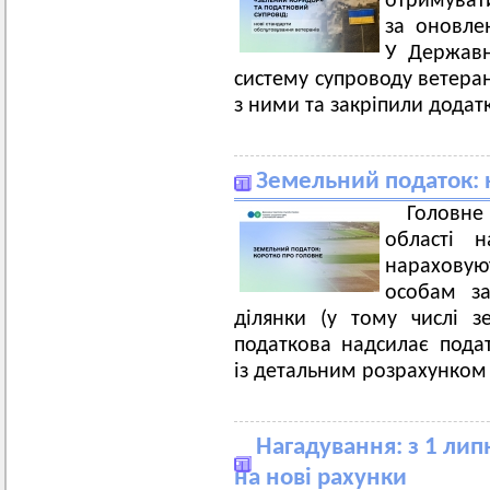
отримувати
за оновле
У Державн
систему супроводу ветеран
з ними та закріпили додат
Земельний податок: 
Головн
області 
нарахову
особам за
ділянки (у тому числі з
податкова надсилає пода
із детальним розрахунком 
Нагадування: з 1 лип
на нові рахунки