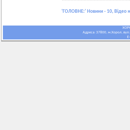
'
ГОЛОВНЕ:
' Новини - 10, Відео 
ХОР
Адреса: 37800, м.Хорол, вул.С
E