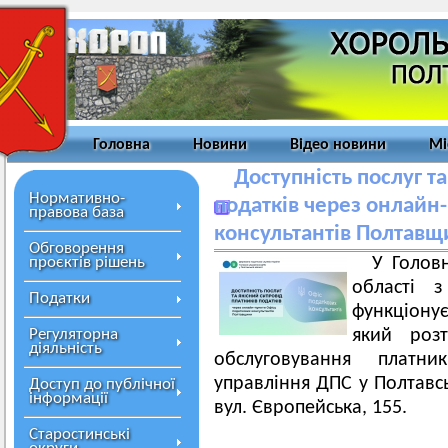
Головна
Новини
Відео новини
Мі
Доступність послуг т
Нормативно-
податків через онлайн
правова база
консультантів Полтав
Обговорення
проєктів рішень
У Голов
області 
Податки
функціону
Регуляторна
який роз
діяльність
обслуговування платни
управління ДПС у Полтавсь
Доступ до публічної
інформації
вул. Європейська, 155.
Старостинські