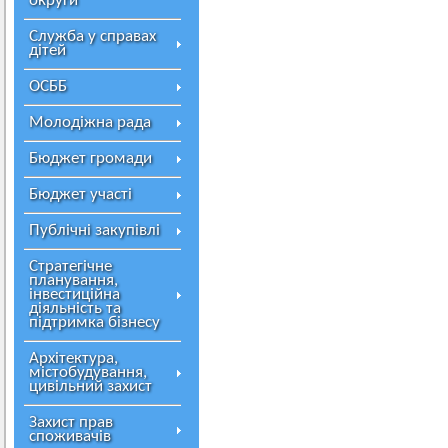
округи
Служба у справах
дітей
ОСББ
Молодіжна рада
Бюджет громади
Бюджет участі
Публічні закупівлі
Стратегічне
планування,
інвестиційна
діяльність та
підтримка бізнесу
Архітектура,
містобудування,
цивільний захист
Захист прав
споживачів