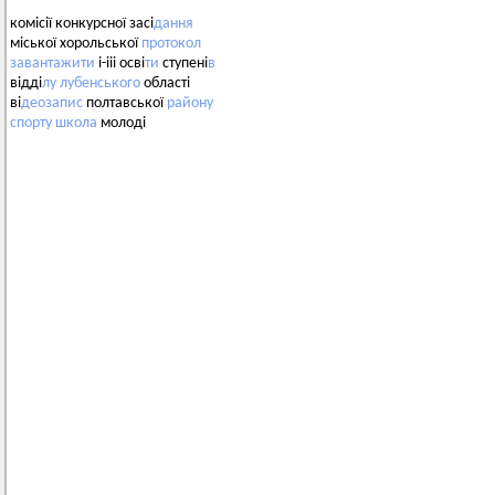
комісії конкурсної засі
дання
міської хорольської
протокол
завантажити
і-ііі осві
ти
ступені
в
відді
лу
лубенського
області
ві
деозапис
полтавської
району
спорту
школа
молоді