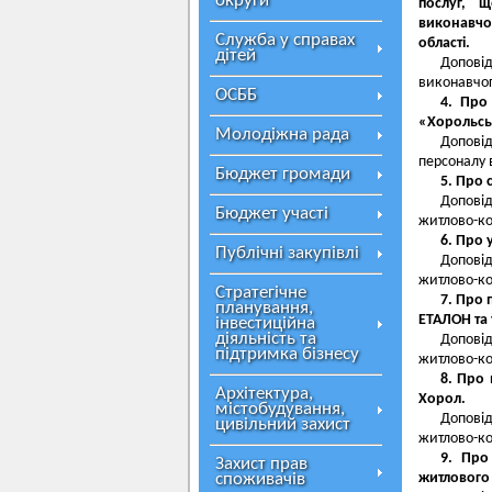
округи
послуг, 
виконавчо
Служба у справах
області.
дітей
Доповід
виконавчог
ОСББ
4. Про
«Хорольськ
Молодіжна рада
Доповід
персоналу 
Бюджет громади
5. Про 
Допові
Бюджет участі
житлово-ко
6. Про 
Публічні закупівлі
Допові
житлово-ко
Стратегічне
7. Про 
планування,
ЕТАЛОН та 
інвестиційна
діяльність та
Допові
підтримка бізнесу
житлово-ко
8. Про 
Архітектура,
Хорол.
містобудування,
Допові
цивільний захист
житлово-ко
9. Про
Захист прав
споживачів
житлового 