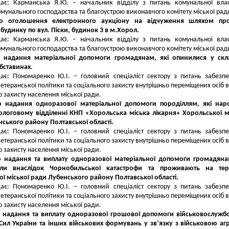
дає: Карманська Я.Ю. – начальник відділу з питань комунальної влас
мунального господарства та благоустрою виконавчого комітету міської рад
о оголошення електронного аукціону на відчуження шляхом пр
будинку по вул. Піски, будинок 3 в м.Хорол.
дає: Карманська Я.Ю. – начальник відділу з питань комунальної влас
мунального господарства та благоустрою виконавчого комітету міської рад
 надання матеріальної допомоги громадянам, які опинилися у скл
бставинах.
ає: Пономаренко Ю.І. – головний спеціаліст сектору з питань забезп
ветеранської політики та соціального захисту внутрішньо переміщених осіб в
о захисту населення міської ради.
о надання одноразової матеріальної допомоги породіллям, які нар
ологовому відділенні КНП «Хорольська міська лікарня» Хорольської м
ського району Полтавської області.
ає: Пономаренко Ю.І. – головний спеціаліст сектору з питань забезп
ветеранської політики та соціального захисту внутрішньо переміщених осіб в
о захисту населення міської ради.
о надання та виплату одноразової матеріальної допомоги громадяна
ли внаслідок Чорнобильської катастрофи та проживають на тери
ї міської ради Лубенського району Полтавської області.
ає: Пономаренко Ю.І. – головний спеціаліст сектору з питань забезп
ветеранської політики та соціального захисту внутрішньо переміщених осіб в
о захисту населення міської ради.
о надання та виплату одноразової грошової допомоги військовослуж
Сил України та інших військових формувань у зв’язку з військовою аг