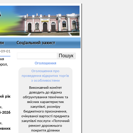
ти
Соціальний захист
-09-01
ння
Оголошення
орол,
Оголошення про
проведення відкритих торгів
з особливостями
Виконавчий комітет
доводить до відома
ий рік
обґрунтування технічних та
якісних характеристик
закупівлі, розміру
и.
бюджетного призначення,
5-2026
очікуваної вартості предмета
закупівлі послуги «Поточний
и.
ремонт дорожнього
ивних
покриття ділянки