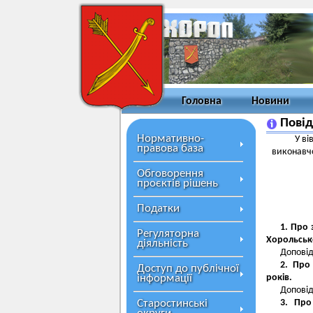
Головна
Новини
Повід
Нормативно-
У ві
правова база
виконавчо
Обговорення
проєктів рішень
Податки
1. Про 
Регуляторна
Хорольсько
діяльність
Доповід
2. Про
Доступ до публічної
інформації
років.
Доповід
Старостинські
3. Про