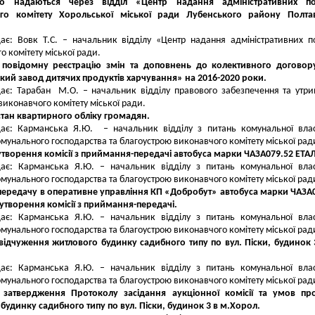
що надаються через відділ «Центр надання адміністративних по
го комітету Хорольської міської ради Лубенського району Полтав
ає: Вовк Т.С. – начальник відділу «Центр надання адміністративних п
о комітету міської ради.
 повідомну реєстрацію змін та доповнень до колективного договор
ий завод дитячих продуктів харчування» на 2016-2020 роки.
ає: Тарабан М.О. – начальник відділу правового забезпечення та утр
виконавчого комітету міської ради.
стан квартирного обліку громадян.
дає: Карманська Я.Ю. – начальник відділу з питань комунальної влас
мунального господарства та благоустрою виконавчого комітету міської рад
утворення комісії з приймання-передачі автобуса марки ЧАЗА079.52 ЕТА
дає: Карманська Я.Ю. – начальник відділу з питань комунальної влас
мунального господарства та благоустрою виконавчого комітету міської рад
передачу в оперативне управління КП «Добробут» автобуса марки ЧАЗА
утворення комісії з приймання-передачі.
дає: Карманська Я.Ю. – начальник відділу з питань комунальної влас
мунального господарства та благоустрою виконавчого комітету міської рад
відчуження житлового будинку садибного типу по вул. Піски, будинок 
дає: Карманська Я.Ю. – начальник відділу з питань комунальної влас
мунального господарства та благоустрою виконавчого комітету міської рад
 затвердження Протоколу засідання аукціонної комісії та умов пр
будинку садибного типу по вул. Піски, будинок 3 в м.Хорол.