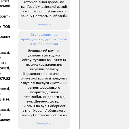
слуг»
автомобільної дороги по
ської
вул.Героїв української авіації
в місті Хоролі Лубенського
району Полтавської області»
ослуг»
Докладніше
у ТОВ
Оголошення про
имання
проведення відкритих торгів
з особливостями
Виконавчий комітет
ності,
доводить до відома
и.
обґрунтування технічних та
ЛОН.
якісних характеристик
ності,
закупівлі, розміру
и.
бюджетного призначення,
очікуваної вартості предмета
079.52
закупівлі послуги «Поточний
ремонт дорожнього
ності,
покриття ділянки
и.
автомобільної дороги від
3 в м.
вул. Шевченка до вул.
Київська по вул. Соборності
ності,
в місті Хоролі Лубенського
и.
району Полтавської області»
одажу
Докладніше