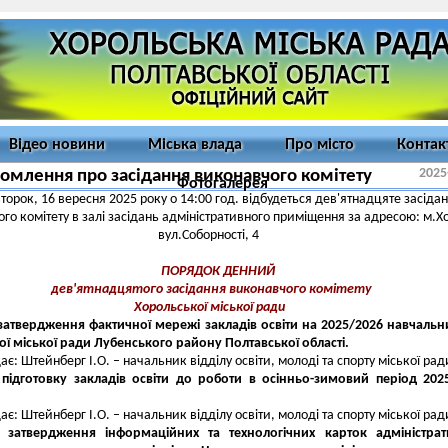
Відео новини
Міська влада
Про місто
Контак
2025
омлення про засідання виконавчого комітету
Фотогалерея
второк, 16 вересня 2025 року о 14:00 год. відбудеться дев'ятнадцяте засіда
го комітету в залі засідань адміністративного приміщення за адресою: м.Х
вул.Соборності, 4
ПОРЯДОК ДЕННИЙ
дев'ятнадцятого засідання виконавчого комітету
Хорольської міської ради
затвердження фактичної мережі закладів освіти на 2025/2026 навчальн
ї міської ради Лубенського району Полтавської області.
ає: Штейнберг І.О. – начальник відділу освіти, молоді та спорту міської рад
 підготовку закладів освіти до роботи в осінньо-зимовий період 202
ає: Штейнберг І.О. – начальник відділу освіти, молоді та спорту міської рад
 затвердження інформаційних та технологічних карток адміністрат