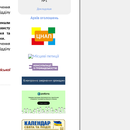
№1
ечення
Докладніше
ідділу
Архів оголошень
римали
ахисту
ння та
ни.
ечення
ідділу
іської