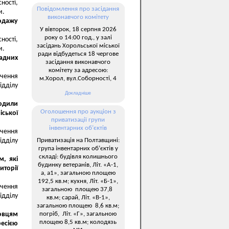
ності,
Повідомлення про засідання
и.
виконавчого комітету
одажу
У вівторок, 18 серпня 2026
року о 14:00 год., у залі
ності,
засідань Хорольської міської
и.
ради відбудеться 18 чергове
адних
засідання виконавчого
комітету за адресою:
ечення
м.Хорол, вул.Соборності, 4
ідділу
Докладніше
одили
Оголошення про аукціон з
іської
приватизації групи
інвентарних об’єктів
ечення
Приватизація на Полтавщині:
ідділу
група інвентарних об’єктів у
складі: будівля колишнього
м, які
будинку ветеранів, Літ. «А-1,
торії
а, а1», загальною площею
192,5 кв.м; кухня, Літ. «Б-1»,
ечення
загальною площею 37,8
ідділу
кв.м; сарай, Літ. «В-1»,
загальною площею 8,6 кв.м;
погріб, Літ. «Г», загальною
бовцям
площею 8,5 кв.м; колодязь
ресією