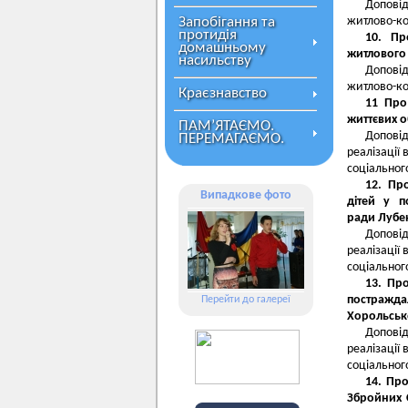
Допові
Запобігання та
житлово-ко
протидія
10. Пр
домашньому
житлового 
насильству
Допові
житлово-ко
Краєзнавство
11 Про
життєвих о
ПАМ’ЯТАЄМО.
Доповід
ПЕРЕМАГАЄМО.
реалізації 
соціальног
12. Пр
Випадкове фото
дітей у п
ради Лубен
Доповід
реалізації 
соціальног
13. Пр
постражда
Перейти до галереї
Хорольсько
Доповід
реалізації 
соціальног
14. Пр
Збройних 