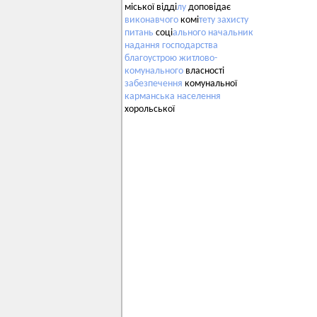
міської відді
лу
доповідає
виконавчого
комі
тету
захисту
питань
соці
ального
начальник
надання
господарства
благоустрою
житлово-
комунального
власності
забезпечення
комунальної
карманська
населення
хорольської