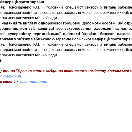
 Федерації проти України.
ає: Пономаренко Ю.І. – головний спеціаліст сектору з питань забезп
ветеранської політики та соціального захисту внутрішньо переміщених осіб в
о захисту населення міської ради.
о надання та виплату одноразової грошової допомоги особам, які от
оранення, контузії, каліцтва) або захворювання одержані під час з
сті, суверенітету територіальної цілісності України, безпеки населе
держави у зв’язку з військовою агресією Російської Федерації проти Украї
ає: Пономаренко Ю.І. – головний спеціаліст сектору з питань забезп
ветеранської політики та соціального захисту внутрішньо переміщених осіб в
о захисту населення міської ради.
е.
дження "Про скликання засідання виконавчого комітету Хорольської м
вантажити.
и рішень
–
завантажити.