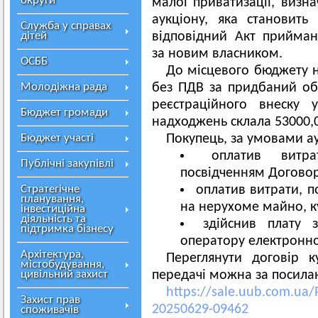
округи
малої приватизації, визн
аукціону, яка становить
Служба у справах
дітей
відповідний Акт прийман
за новим власником.
ОСББ
До місцевого бюджету н
Молодіжна рада
без ПДВ за придбаний об’
реєстраційного внеску 
Бюджет громади
надходжень склала 53000,0
Бюджет участі
Покупець, за умовами ау
оплатив витра
Публічні закупівлі
посвідченням Договор
Стратегічне
оплатив витрати, п
планування,
на нерухоме майно, ку
інвестиційна
діяльність та
здійснив плату 
підтримка бізнесу
оператору електронно
Архітектура,
Переглянути договір к
містобудування,
цивільний захист
передачі можна за посила
https://sale.uub.com.ua
Захист прав
20250629-09462
споживачів