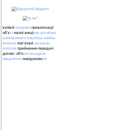
купівлі
-продажу
приватизації
об’є
кт
малої аукці
ону
договору
електронного
покупець
майно
витрати
пов’язані
загальна
оплатив
приймання-передачі
догові
р
об’є
кта
укладено
предметом
повідомляє
мо