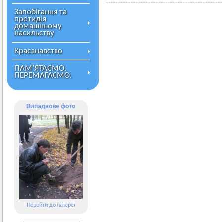
Запобігання та
протидія
домашньому
насильству
Краєзнавство
ПАМ’ЯТАЄМО.
ПЕРЕМАГАЄМО.
Випадкове фото
Перейти до галереї