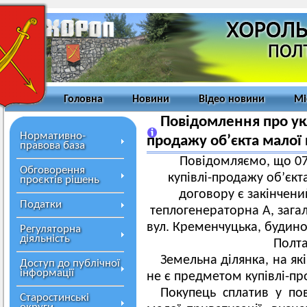
Головна
Новини
Відео новини
Мі
Повідомлення про ук
Нормативно-
продажу об’єкта малої 
правова база
Повідомляємо, що 07 
Обговорення
купівлі-продажу об’єкт
проєктів рішень
договору є закінчени
Податки
теплогенераторна А, загал
вул. Кременчуцька, будино
Регуляторна
діяльність
Полта
Земельна ділянка, на як
Доступ до публічної
інформації
не є предметом купівлі-п
Покупець сплатив у по
Старостинські