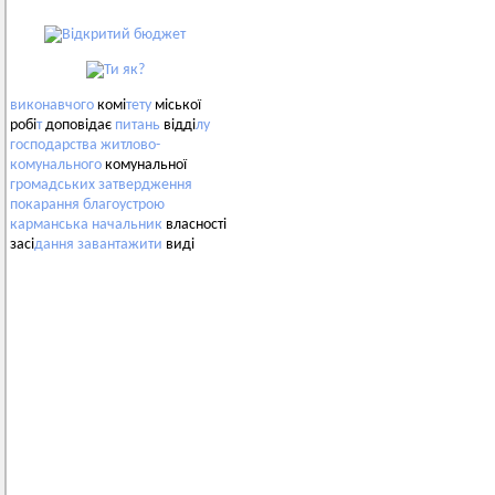
виконавчого
комі
тету
міської
робі
т
доповідає
питань
відді
лу
господарства
житлово-
комунального
комунальної
громадських
затвердження
покарання
благоустрою
карманська
начальник
власності
засі
дання
завантажити
виді