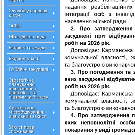
Доповідає: Панченко В
округи
надання реабілітаційних
Служба у справах
інтеграції осіб з інвалі
дітей
населення міської ради.
ОСББ
2. Про затвердження 
засуджені при відбуван
Молодіжна рада
робіт на 2026 рік.
Бюджет громади
Доповідає: Карманська 
комунальної власності, 
Бюджет участі
та благоустрою виконавчог
Публічні закупівлі
3. Про погодження та з
яких засуджені відбувати
Стратегічне
планування,
робіт на 2026 рік.
інвестиційна
діяльність та
Доповідає: Карманська 
підтримка бізнесу
комунальної власності, 
Архітектура,
та благоустрою виконавчог
містобудування,
4. Про затвердження пе
цивільний захист
яких неповнолітні особ
Захист прав
покарання у виді громадсь
споживачів