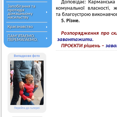
Доповідає: Карманська 
Запобігання та
комунальної власності, 
протидія
домашньому
та благоустрою виконавчог
насильству
5. Різне.
Краєзнавство
Розпорядження про с
ПАМ’ЯТАЄМО.
завантажити.
ПЕРЕМАГАЄМО.
ПРОЄКТИ рішень
–
зав
Випадкове фото
Перейти до галереї