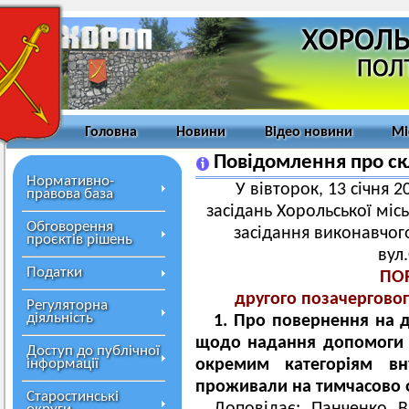
Головна
Новини
Відео новини
Мі
Повідомлення про ск
Нормативно-
У вівторок, 13 січня 20
правова база
засідань Хорольської міс
Обговорення
засідання виконавчого
проєктів рішень
вул
Податки
ПО
другого позачерговог
Регуляторна
діяльність
1. Про повернення на
щодо надання допомоги 
Доступ до публічної
інформації
окремим категоріям вн
проживали на тимчасово о
Старостинські