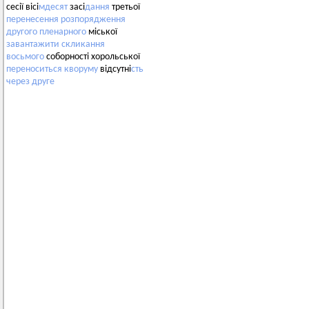
сесії вісі
мдесят
засі
дання
третьої
перенесення
розпорядження
другого
пленарного
міської
завантажити
скликання
восьмого
соборності хорольської
переноситься
кворуму
відсутні
сть
через
друге