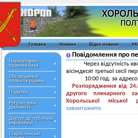
Головна
Новини
Відео новини
Мі
Повідомлення про пе
Нормативно-
Через відсутність к
правова база
вісімдесят третьої сесії пе
Обговорення
10:00 год. за адрес
проєктів рішень
Розпорядження від 24
Податки
другого пленарного зас
Хорольської міської 
Регуляторна
діяльність
завантажити.
Доступ до публічної
інформації
Старостинські