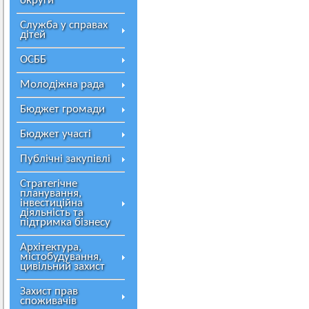
округи
Служба у справах
дітей
ОСББ
Молодіжна рада
Бюджет громади
Бюджет участі
Публічні закупівлі
Стратегічне
планування,
інвестиційна
діяльність та
підтримка бізнесу
Архітектура,
містобудування,
цивільний захист
Захист прав
споживачів