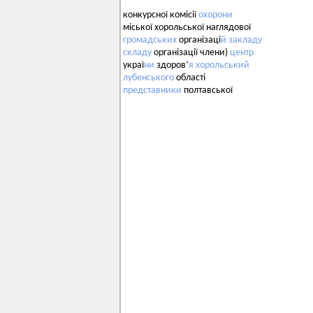
конкурсної комісії
охорони
міської хорольської наглядової
громадських
організаці
й
закладу
складу
організації члени)
центр
украї
ни
здоров’
я
хорольський
лубенського
області
представники
полтавської