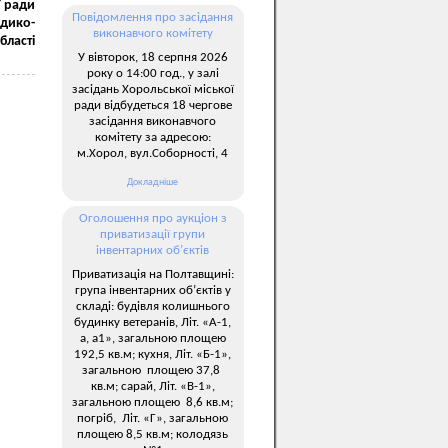
ї ради
Повідомлення про засідання
дико-
виконавчого комітету
бласті
У вівторок, 18 серпня 2026
року о 14:00 год., у залі
засідань Хорольської міської
ради відбудеться 18 чергове
засідання виконавчого
комітету за адресою:
м.Хорол, вул.Соборності, 4
Докладніше
Оголошення про аукціон з
приватизації групи
інвентарних об’єктів
Приватизація на Полтавщині:
група інвентарних об’єктів у
складі: будівля колишнього
будинку ветеранів, Літ. «А-1,
а, а1», загальною площею
192,5 кв.м; кухня, Літ. «Б-1»,
загальною площею 37,8
кв.м; сарай, Літ. «В-1»,
загальною площею 8,6 кв.м;
погріб, Літ. «Г», загальною
площею 8,5 кв.м; колодязь