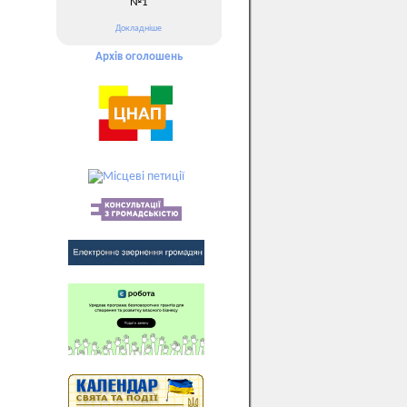
№1
Докладніше
Архів оголошень