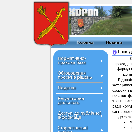
Головна
Новини
Повід
Нормативно-
О
правова база
громадськ
формува
Обговорення
цент
проєктів рішень
Відпов
затвердже
Податки
охорони зд
початок ф
Регуляторна
членів наг
діяльність
ради кому
санітарної
Доступ до публічної
інформації
До склад
п
Старостинські