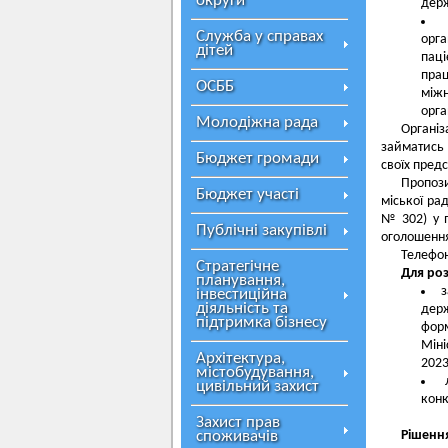
округи
держ
Служба у справах
орга
дітей
пац
пра
ОСББ
між
орга
Молодіжна рада
Організ
займатись
Бюджет громади
своїх предс
Пропози
Бюджет участі
міської рад
№ 302) у 
Публічні закупівлі
оголошення
Телефон
Стратегічне
Для роз
планування,
з
інвестиційна
діяльність та
держ
підтримка бізнесу
форм
Міні
Архітектура,
2023
містобудування,
цивільний захист
конк
Захист прав
споживачів
Рішення