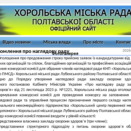
Відео новини
Міська влада
Про місто
Контак
2026
омлення про наглядову раду
Фотогалерея
голошення про продовження строку прийому заявок із кандидатурами від
их організацій та спілок, благодійних організацій та професійних асоціаці
ння конкурсної комісії для обрання членів наглядової ради КНП «Хорольсь
р ПМСД» Хорольської міської ради Лубенського району Полтавської області
ідно до Порядку утворення наглядової ради закладу охорони здор
ного постановою Кабінету Міністрів України «Про наглядову раду з
оров'я» від 21 листопада 2023 р. №1221, Хорольська міська рада оголош
ормування конкурсної комісії для проведення конкурсу на заповнення
лядової ради та управління процесом призначення першого складу нагл
нального некомерційного підприємства «Хорольський центр первинної м
 допомоги» Хорольської міської ради Лубенського району Полтавської облас
у конкурсної комісії повинні входити у рівній кількості:
редставники власника закладу охорони здоров’я (три члени);
представники структурного підрозділу з питань охорони здоров’я об