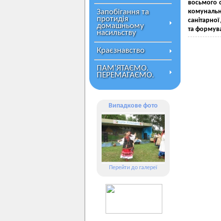
восьмого 
Запобігання та
комунальн
протидія
санітарної
домашньому
та формува
насильству
Краєзнавство
ПАМ’ЯТАЄМО.
ПЕРЕМАГАЄМО.
Випадкове фото
Перейти до галереї