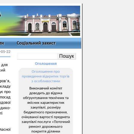
ти
Соціальний захист
-05-22
Оголошення
й для
кий
Оголошення про
проведення відкритих торгів
ов’я,
з особливостями
акладу
Виконавчий комітет
ує про
доводить до відома
 посад
обґрунтування технічних та
ядової
якісних характеристик
закупівлі, розміру
едико-
бюджетного призначення,
ті
очікуваної вартості предмета
закупівлі послуги «Поточний
ремонт дорожнього
ласної
покриття ділянки