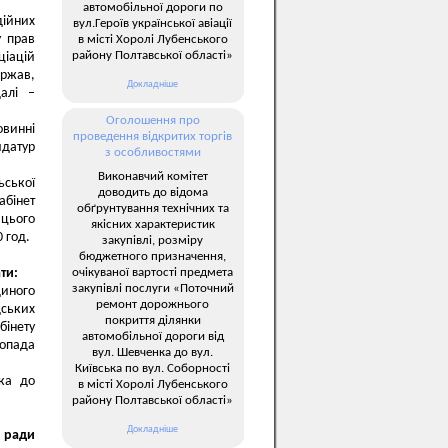
автомобільної дороги по
ійних
вул.Героїв української авіації
у прав
в місті Хоролі Лубенського
району Полтавської області»
іацій
ржав,
Докладніше
далі –
Оголошення про
овинні
проведення відкритих торгів
идатур
з особливостями
Виконавчий комітет
ьської
доводить до відома
абінет
обґрунтування технічних та
 цього
якісних характеристик
 год.
закупівлі, розміру
бюджетного призначення,
очікуваної вартості предмета
ти:
закупівлі послуги «Поточний
диного
ремонт дорожнього
дських
покриття ділянки
бінету
автомобільної дороги від
топада
вул. Шевченка до вул.
Київська по вул. Соборності
ика до
в місті Хоролі Лубенського
району Полтавської області»
Докладніше
ї ради