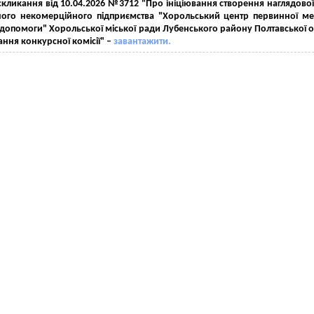
скликання від 10.04.2026 №3712 "Про ініціювання створення наглядово
ого некомерційного підприємства "Хорольський центр первинної ме
 допомоги" Хорольської міської ради Лубенського району Полтавської о
ння конкурсної комісії" –
завантажити.