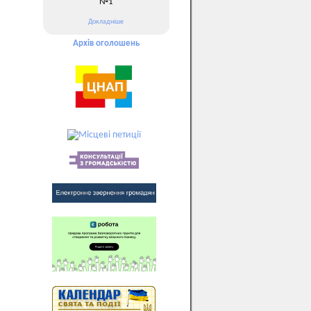
№1
Докладніше
Архів оголошень