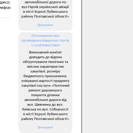
автомобільної дороги по
дресо:
вул.Героїв української авіації
елефон
в місті Хоролі Лубенського
району Полтавської області»
Докладніше
Оголошення про
проведення відкритих торгів
з особливостями
Виконавчий комітет
доводить до відома
обґрунтування технічних та
якісних характеристик
закупівлі, розміру
бюджетного призначення,
очікуваної вартості предмета
закупівлі послуги «Поточний
ремонт дорожнього
покриття ділянки
автомобільної дороги від
вул. Шевченка до вул.
Київська по вул. Соборності
в місті Хоролі Лубенського
району Полтавської області»
Докладніше