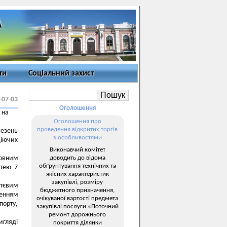
ти
Соціальний захист
-07-03
Оголошення
 на
Оголошення про
проведення відкритих торгів
везень
з особливостями
діючих
Виконавчий комітет
доводить до відома
ловним
обґрунтування технічних та
ттею 7
якісних характеристик
закупівлі, розміру
тєвим
бюджетного призначення,
щенням
очікуваної вартості предмета
порту,
закупівлі послуги «Поточний
ремонт дорожнього
игляді
покриття ділянки