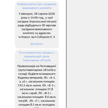
Повідомлення про засідання
виконавчого комітету
У вівторок, 18 серпня 2026
року о 14:00 год., у залі
засідань Хорольської міської
ради відбудеться 18 чергове
засідання виконавчого
комітету за адресою:
м.Хорол, вул.Соборності, 4
Докладніше
Оголошення про аукціон з
приватизації групи
інвентарних об’єктів
Приватизація на Полтавщині:
група інвентарних об’єктів у
складі: будівля колишнього
будинку ветеранів, Літ. «А-1,
а, а1», загальною площею
192,5 кв.м; кухня, Літ. «Б-1»,
загальною площею 37,8
кв.м; сарай, Літ. «В-1»,
загальною площею 8,6 кв.м;
погріб, Літ. «Г», загальною
площею 8,5 кв.м; колодязь