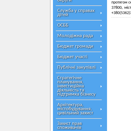
округи
протягом с
37800, міс
Служба у справах
+380(5362)
дітей
ОСББ
Молодіжна рада
Бюджет громади
Бюджет участі
Публічні закупівлі
Стратегічне
планування,
інвестиційна
діяльність та
підтримка бізнесу
Архітектура,
містобудування,
цивільний захист
Захист прав
споживачів