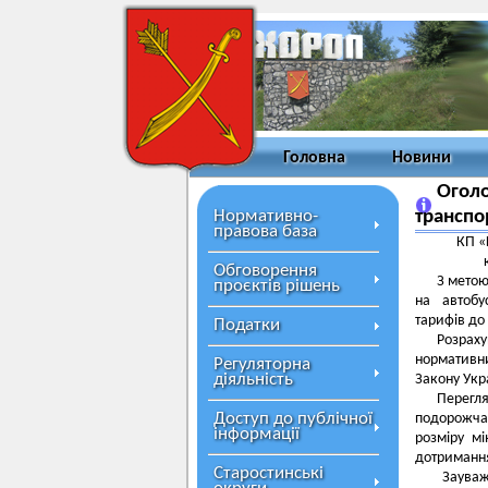
Головна
Новини
Оголо
Нормативно-
транспо
правова база
КП «
Обговорення
З метою
проєктів рішень
на автобу
тарифів до 
Податки
Розрах
нормативни
Регуляторна
діяльність
Закону Укр
Перегл
Доступ до публічної
подорожча
інформації
розміру мі
дотримання
Старостинські
Зауваже