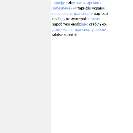
тарифу
змі
ну
пасажирських
забезпечення
тарифі
в
украї
ни
перевезень
транспорт»
вартості
прої
зду
комунсерві
с»
плати
заробітної необхі
дно
стабільної
дотримання
транспорту
роботи
мінімальної пі