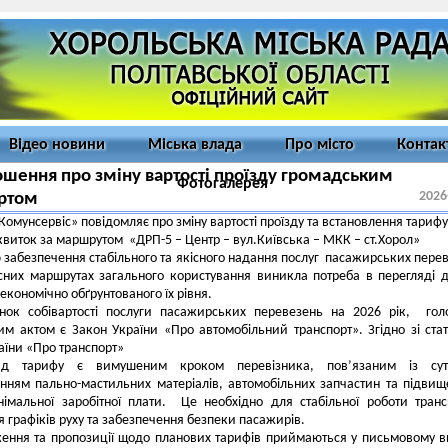
Відео новини
Міська влада
Про місто
Контак
шення про зміну вартості проїзду громадським
Фотогалерея
2026
ртом
Комунсервіс» повідомляє про зміну вартості проїзду та встановлення тарифу
квиток за маршрутом «ДРП-5 – Центр – вул.Київська – МКК – ст.Хорол»
 забезпечення стабільного та якісного надання послуг пасажирських пере
сних маршрутах загального користування виникла потреба в перегляді 
економічно обґрунтованого їх рівня.
унок собівартості послуги пасажирських перевезень на 2026 рік, го
м актом є Закон України «Про автомобільний транспорт». Згідно зі ста
аїни «Про транспорт»
яд тарифу є вимушеним кроком перевізника, пов’язаним із сут
нням пально-мастильних матеріалів, автомобільних запчастин та підви
німальної заробітної плати. Це необхідно для стабільної роботи транс
 графіків руху та забезпечення безпеки пасажирів.
ння та пропозиції щодо планових тарифів приймаються у письмовому в