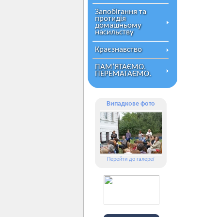
Запобігання та
протидія
домашньому
насильству
Краєзнавство
ПАМ’ЯТАЄМО.
ПЕРЕМАГАЄМО.
Випадкове фото
Перейти до галереї