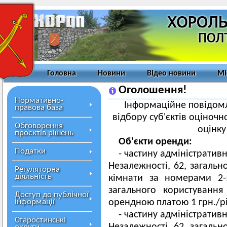
Головна
Новини
Відео новини
Мі
Оголошення!
Нормативно-
Інформаційне повідом
правова база
відбору суб'єктів оціночно
Обговорення
оцінку
проєктів рішень
Об'
єкти оренди:
Податки
- частину адміністративн
Незалежності, 62, загальн
Регуляторна
діяльність
кімнати за номерами 2
загального користування
Доступ до публічної
інформації
орендною платою 1 грн./рі
- частину адміністративн
Старостинські