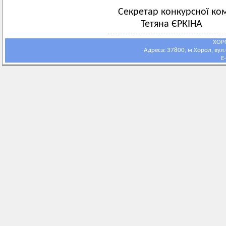
Секретар к
Тетяна ЄРКІНА
ХОР
Адреса: 37800, м.Хорол, вул.С
E