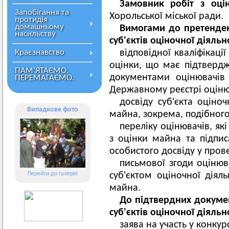
Замовник робіт з оцін
Запобігання та
Хорольської міської ради.
протидія
домашньому
Вимогами до претендент
насильству
суб'єктів оціночної діяль
Краєзнавство
відповідної кваліфікаці
оцінки, що має підтверд
ПАМ’ЯТАЄМО.
документами оцінювачів
ПЕРЕМАГАЄМО.
Державному реєстрі оціню
досвіду суб'єкта оціноч
Випадкове фото
майна, зокрема, подібног
переліку оцінювачів, як
з оцінки майна та підпис
особистого досвіду у пров
письмової згоди оцінюв
Перейти до галереї
суб'єктом оціночної діял
майна.
До підтвердних докумен
суб'єктів оціночної діяльн
заява на участь у конкурс