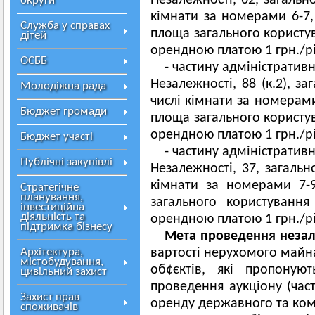
Незалежності, 62, загальн
округи
кімнати за номерами 6-7, 
Служба у справах
площа загального користув
дітей
орендною платою 1 грн./рі
ОСББ
- частину адміністративн
Незалежності, 88 (к.2), з
Молодіжна рада
числі кімнати за номерами
Бюджет громади
площа загального користув
орендною платою 1 грн./рі
Бюджет участі
- частину адміністративн
Публічні закупівлі
Незалежності, 37, загальн
кімнати за номерами 7-
Стратегічне
планування,
загального користування
інвестиційна
діяльність та
орендною платою 1 грн./рі
підтримка бізнесу
Мета проведення незал
Архітектура,
вартості нерухомого майн
містобудування,
об¢єктів, які пропоную
цивільний захист
проведення аукціону (част
Захист прав
оренду державного та ком
споживачів