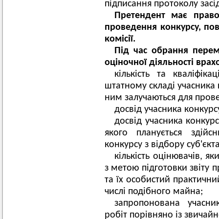
підписання протоколу засід
Претендент має право
проведення конкурсу, по
комісії.
Під час обрання перем
оціночної діяльності врах
кількість та кваліфіка
штатному складі учасника 
ним залучаються для пров
досвід учасника конкурс
досвід учасника конкурс
якого планується здійс
конкурсу з відбору суб'єкт
кількість оцінювачів, я
з метою підготовки звіту 
та їх особистий практични
числі подібного майна;
запропонована учасни
робіт порівняно із звичай