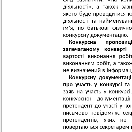
слід зазначити: «На конк
діяльності», а також заз
якого буде проводитися ко
діяльності та найменува
ім’я, по батькові фізичн
конкурсну документацію.
Конкурсна пропози
запечатаному конверті
і
вартості виконання робіт
виконанням робіт, а також
не визначений в інформаці
Конкурсну документац
про участь у конкурсі
та 
заяв на участь у конкурсі
конкурсної документаці
претендент до участі у ко
письмово повідомляє секр
претендентів, яких не 
повертаються секретарем к