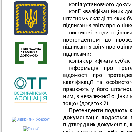
копія установчого докум
копії кваліфікаційних д
штатному складі та яких б
підписання звіту про оцінк
письмові згоди оцінюва
претендентом до прове
підписання звіту про оцін
підписами;
копія сертифіката суб'єк
інформація про прете
відомості про претенд
кваліфікації та особисто
працюють у його штатном
ним, з незалежної оцінки 
тощо) (додаток 2).
Претенденти подають к
документація подається 
підтвердних документів, щ