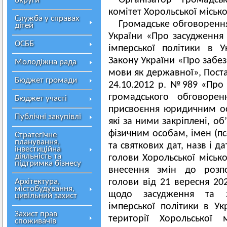
Організатор громадс
округи
комітет Хорольської місько
Служба у справах
Громадське обговорення
дітей
України «Про засудження 
ОСББ
імперської політики в Ук
Закону України «Про забез
Молодіжна рада
мови як державної», Поста
Бюджет громади
24.10.2012 р. №989 «Про
громадського обговорен
Бюджет участі
присвоєння юридичним ос
Публічні закупівлі
які за ними закріплені, об
фізичним особам, імен (пс
Стратегічне
планування,
та святкових дат, назв і 
інвестиційна
діяльність та
голови Хорольської міськ
підтримка бізнесу
внесення змін до розпо
Архітектура,
голови від 21 вересня 2
містобудування,
щодо засудження та з
цивільний захист
імперської політики в Ук
Захист прав
території Хорольської 
споживачів