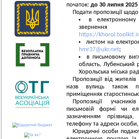
початок:
до 30 липня 2025
Подати пропозиції щод
в електронному 
звернення
https://khorol.toolkit.
листом на електро
hmr37@ukr.net
;
в письмовому вигл
область, Лубенський р
Хорольська міська рад
Пропозиції від жителів
назв вулиць також пр
приміщеннях старостинськи
Пропозиції учасник
письмовій формі чи ел
зазначенням прізвища, 
телефону та адреси особи, 
Юридичні особи подают