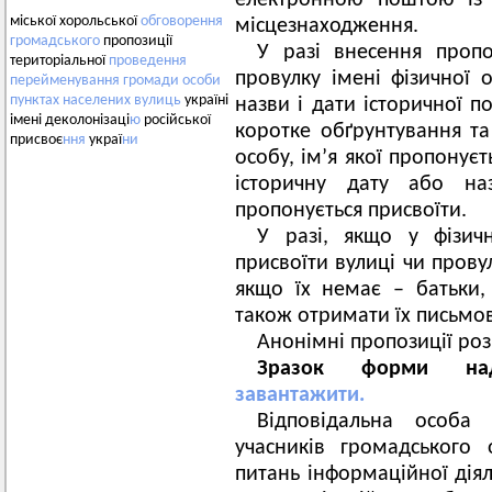
електронною поштою із 
міської хорольської
обговорення
місцезнаходження.
громадського
пропозиції
У разі внесення проп
територіальної
проведення
провулку імені фізичної о
перейменування
громади
особи
пунктах
населених
вулиць
україні
назви і дати історичної п
імені деколонізаці
ю
російської
коротке обґрунтування та
присвоє
ння
украї
ни
особу, ім’я якої пропонуєт
історичну дату або наз
пропонується присвоїти.
У разі, якщо у фізичн
присвоїти вулиці чи провул
якщо їх немає – батьки, 
також отримати їх письмов
Анонімні пропозиції роз
Зразок форми над
завантажити.
Відповідальна особа 
учасників громадського 
питань інформаційної діял