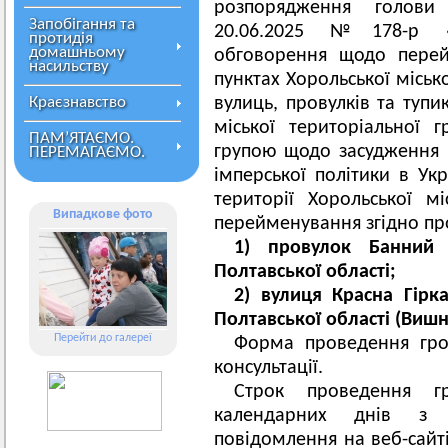
розпорядження голови
Запобігання та
20.06.2025 №178-р «
протидія
домашньому
обговорення щодо перей
насильству
пунктах Хорольської міськ
Краєзнавство
вулиць, провулків та тупи
міської територіальної
ПАМ’ЯТАЄМО.
групою щодо засудження 
ПЕРЕМАГАЄМО.
імперської політики в Укр
території Хорольської м
Випадкове фото
перейменування згідно про
1) провулок Банний
Полтавської області;
2) вулиця Красна Гірк
Полтавської області (Вишн
Перейти до галереї
Форма проведення гро
консультації.
Строк проведення г
календарних днів з 
повідомлення на веб-сайті