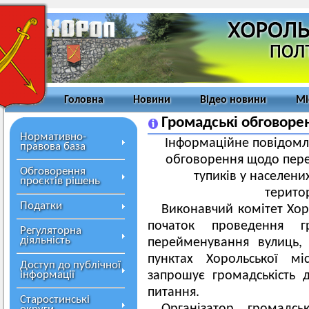
Головна
Новини
Відео новини
Мі
Громадські обговоре
Нормативно-
Інформаційне повідомл
правова база
обговорення щодо пере
Обговорення
тупиків у населени
проєктів рішень
терито
Податки
Виконавчий комітет Хор
початок проведення г
Регуляторна
діяльність
перейменування вулиць, 
пунктах Хорольської мі
Доступ до публічної
інформації
запрошує громадськість 
питання.
Старостинські