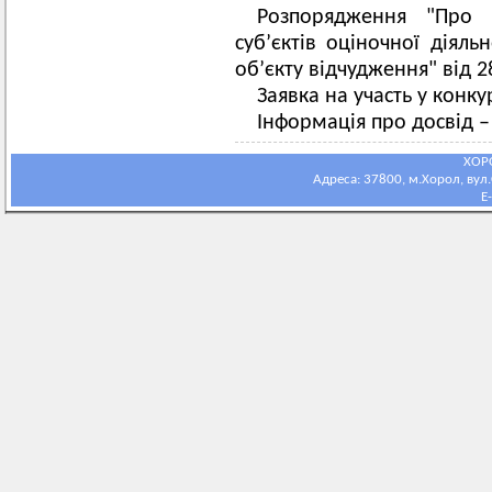
Розпорядження "Про 
суб’єктів оціночної діяль
об’єкту відчудження" від 
Заявка на участь у конку
Інформація про досвід 
ХОР
Адреса: 37800, м.Хорол, вул.С
E