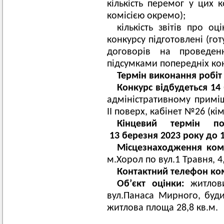
кількість перемог у цих к
комісією окремо);
кількість звітів про о
конкурсу підготовлені (го
договорів на проведен
підсумками попередніх кон
Термін виконання робіт 
Конкурс відбудеться
14
адміністративному приміщ
ІІ поверх, кабінет №26 (кі
Кінцевий термін 
13
березня
202
3
року до 1
Місцезнаходження коміс
м.Хорол по вул.1 Травня, 4,
Контактний телефон комі
Об
’
єкт оцінки:
житлов
вул.Панаса Мирного, буди
житлова площа 28,8 кв.м.