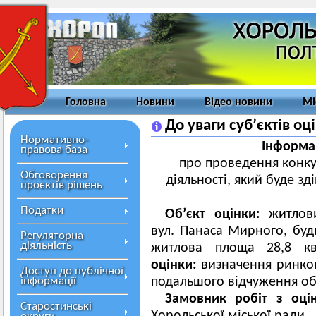
Головна
Новини
Відео новини
Мі
До уваги суб’єктів оц
Нормативно-
Інформа
правова база
про проведення конку
Обговорення
діяльності, який буде зд
проєктів рішень
Податки
Об
’
єкт оцінки:
житлов
вул. Панаса Мирного, буди
Регуляторна
діяльність
житлова площа 28,8 кв
оцінки:
визначення ринков
Доступ до публічної
інформації
подальшого відчуження об’
Замовник робіт з оцін
Старостинські