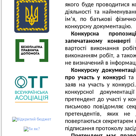
якого буде проводитися ко
діяльності та найменува
ім’я, по батькові фізичн
конкурсну документацію.
Конкурсна пропози
запечатаному конверті
і
вартості виконання робіт
виконанням робіт, а також
не визначений в інформаці
Конкурсну документац
про участь у конкурсі
та 
заяв на участь у конкурсі
конкурсної документаці
претендент до участі у ко
письмово повідомляє секр
претендентів, яких не 
повертаються секретарем к
підписання протоколу засід