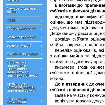
Хорольської міської ради.
округи
Вимогами до претендент
Служба у справах
суб'єктів оціночної діяль
дітей
відповідної кваліфікаці
ОСББ
оцінки, що має підтверд
документами оцінювачів
Молодіжна рада
Державному реєстрі оціню
Бюджет громади
досвіду суб'єкта оціноч
майна, зокрема, подібног
Бюджет участі
переліку оцінювачів, як
Публічні закупівлі
з оцінки майна та підпис
особистого досвіду у пров
Стратегічне
планування,
письмової згоди оцінюв
інвестиційна
діяльність та
суб'єктом оціночної діял
підтримка бізнесу
майна.
Архітектура,
До підтвердних докумен
містобудування,
суб'єктів оціночної діяльн
цивільний захист
заява на участь у конкурс
Захист прав
копія установчого докум
споживачів