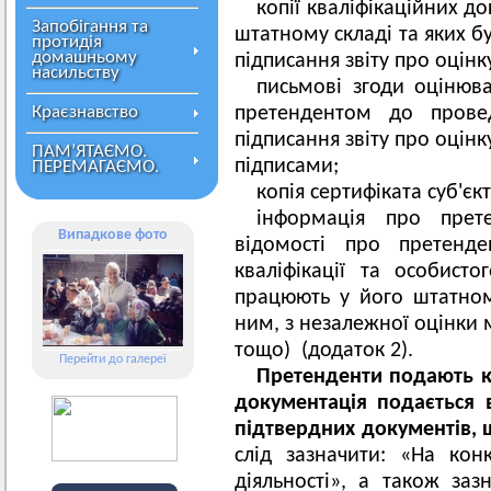
копії кваліфікаційних д
Запобігання та
штатному складі та яких б
протидія
домашньому
підписання звіту про оцінк
насильству
письмові згоди оцінюва
Краєзнавство
претендентом до прове
підписання звіту про оцін
ПАМ’ЯТАЄМО.
підписами;
ПЕРЕМАГАЄМО.
копія сертифіката суб'єк
інформація про прете
Випадкове фото
відомості про претенд
кваліфікації та особисто
працюють у його штатном
ним, з незалежної оцінки 
тощо) (додаток 2).
Перейти до галереї
Претенденти подають к
документація подається 
підтвердних документів, щ
слід зазначити: «На конк
діяльності», а також заз