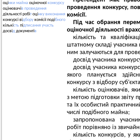
Претендент має право
оці
нки
майна
оціночної
конкурсу
проведення конкурсу, по
оцінювачі
в
проведення
комісії.
діяльності робі
т
оці
нку
виконання
конкурсі ві
дбору
комісії поді
бного
Під час обрання перем
кількі
сть
пі
дписання
участь
оціночної діяльності врах
досві
д
документі
в
кількість та кваліфіка
штатному складі учасника 
ним залучаються для пров
досвід учасника конкурс
досвід учасника конкурс
якого планується здійс
конкурсу з відбору суб'єкт
кількість оцінювачів, я
з метою підготовки звіту 
та їх особистий практични
числі подібного майна;
запропонована учасни
робіт порівняно із звичай
кількість конкурсів, у я