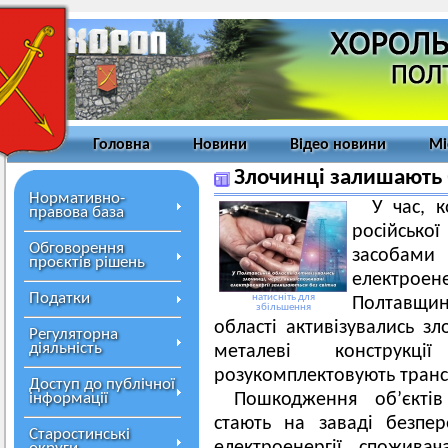
Головна
Новини
Відео новини
Мі
Злочинці залишають б
Нормативно-
У час, 
правова база
російсько
Обговорення
засоба
проєктів рішень
електроене
Податки
натисніть для
Полтавщи
збільшення
області активізувались зл
Регуляторна
діяльність
металеві конструкці
розукомплектовують транс
Доступ до публічної
інформації
Пошкодження об’єктів
стають на заваді безпе
Старостинські