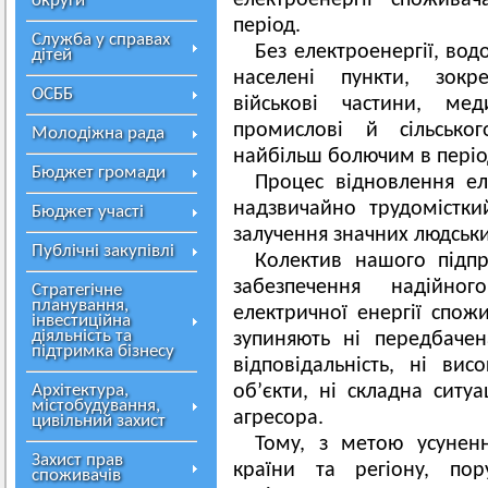
електроенергії спожива
округи
період.
Служба у справах
Без електроенергії, вод
дітей
населені пункти, зокре
ОСББ
військові частини, мед
промислові й сільськог
Молодіжна рада
найбільш болючим в період
Бюджет громади
Процес відновлення ел
надзвичайно трудомістки
Бюджет участі
залучення значних людських
Публічні закупівлі
Колектив нашого підпр
забезпечення надійно
Стратегічне
планування,
електричної енергії спож
інвестиційна
діяльність та
зупиняють ні передбачен
підтримка бізнесу
відповідальність, ні вис
Архітектура,
об’єкти, ні складна ситу
містобудування,
агресора.
цивільний захист
Тому, з метою усунен
Захист прав
країни та регіону, пор
споживачів