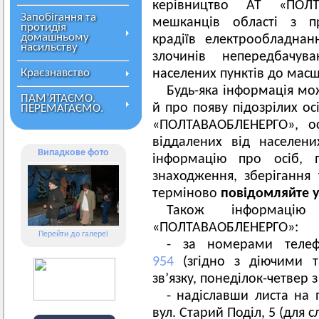
керівництво АТ «ПОЛТ
Запобігання та
мешканців області з п
протидія
домашньому
крадіїв електрообладнан
насильству
злочинів непередбачув
Краєзнавство
населених пунктів до мас
Будь-яка інформація мо
ПАМ’ЯТАЄМО.
й про появу підозрілих ос
ПЕРЕМАГАЄМО.
«ПОЛТАВАОБЛЕНЕРГО», о
віддалених від населени
Випадкове фото
інформацію про осіб, п
знаходження, зберігання 
терміново
повідомляйте у
Також інформац
«ПОЛТАВАОБЛЕНЕРГО»:
Перейти до галереї
- за номерами теле
954
(згідно з діючими т
зв’язку, понеділок-четвер з 
- надіславши листа на 
вул. Старий Поділ, 5 (для 