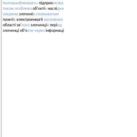
полтаваобленерго»
підприє
мства
також
особливо
об’єкті
в
наслі
дки
зокрема
злочині
в
споживачам
пункті
в
електроенергії
населених
області зв’
язку
злочинці
в
пері
од
злочинці об’є
кти
через
інформаці