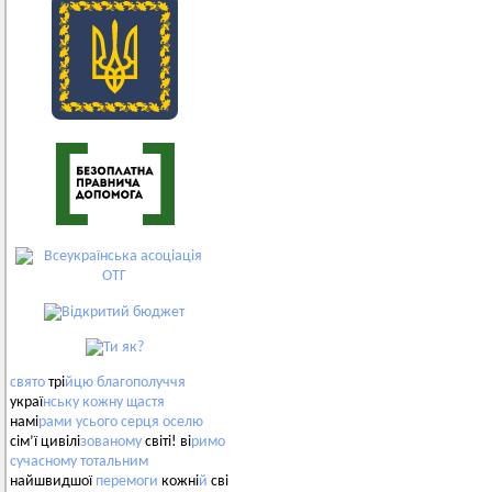
свято
трі
йцю
благополуччя
украї
нську
кожну
щастя
намі
рами
усього
серця
оселю
сім’ї цивілі
зованому
світі! ві
римо
сучасному
тотальним
найшвидшої
перемоги
кожні
й
сві