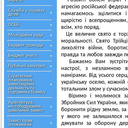
Розбиті болем втрат 
округи
агресію російської федерац
Служба у справах
намагаємось зцілитися 
дітей
щирістю і всепрощенням
ОСББ
всім, хто поряд.
Це величне свято є торж
Молодіжна рада
моральності. Свято Трійц
Бюджет громади
лихоліття війни, борот
правда та любов завжди пе
Бюджет участі
Бажаємо Вам зустріти 
Публічні закупівлі
настрої, з незламною в
намірами. Від усього серц
Стратегічне
планування,
українську оселю, кожній
інвестиційна
діяльність та
тотальним злом у сучасном
підтримка бізнесу
Віримо і молимося за 
Архітектура,
Збройних Сил України, яки
містобудування,
боронити рідну землю, за 
цивільний захист
у якого не залишилося н
Захист прав
дякувати за оборону де
споживачів