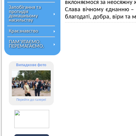
вклоняємося за неосяжну 
Запобігання та
Слава вічному єднанню – 
протидія
домашньому
благодаті, добра, віри та 
насильству
Краєзнавство
ПАМ’ЯТАЄМО.
ПЕРЕМАГАЄМО.
Випадкове фото
Перейти до галереї