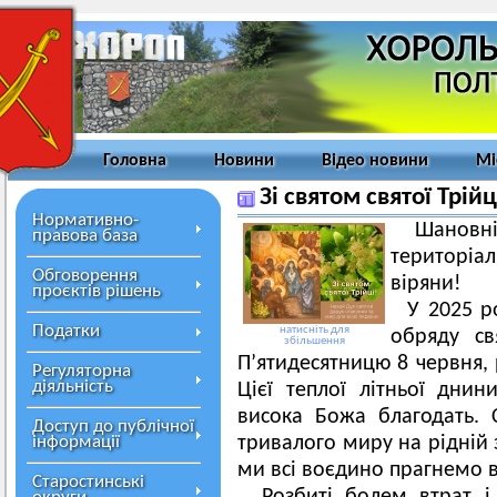
Головна
Новини
Відео новини
Мі
Зі святом святої Трійц
Нормативно-
Шановні 
правова база
територіа
Обговорення
віряни!
проєктів рішень
У 2025 роц
Податки
натисніть для
обряду св
збільшення
П’ятидесятницю 8 червня, 
Регуляторна
діяльність
Цієї теплої літньої дни
висока Божа благодать. 
Доступ до публічної
інформації
тривалого миру на рідній з
ми всі воєдино прагнемо 
Старостинські