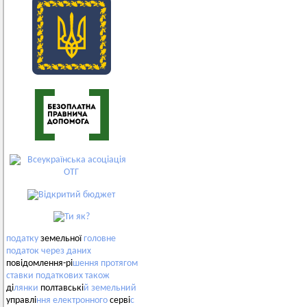
податку
земельної
головне
податок
через
даних
повідомлення-рі
шення
протягом
ставки
податкових
також
ді
лянки
полтавські
й
земельний
управлі
ння
електронного
серві
с