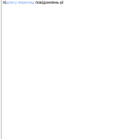
пі
дпису
перегляд
повідомлень-рі