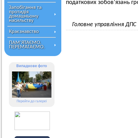
податкових зобов’язань г
Запобігання та
протидія
домашньому
насильству
Головне управління ДПС
Краєзнавство
ПАМ’ЯТАЄМО.
ПЕРЕМАГАЄМО.
Випадкове фото
Перейти до галереї