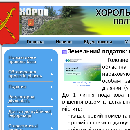
Головна
Новини
Відео новини
Мі
Земельний податок: 
Нормативно-
Головн
правова база
областіна
Обговорення
нарахову
проєктів рішень
особам за
натисніть для
збільшення
Податки
ділянки (у
До 1 липня податкова н
Регуляторна
діяльність
рішення разом із детальн
містить:
Доступ до публічної
інформації
- кадастровий номер та 
- розмір ставки податку;
Старостинські