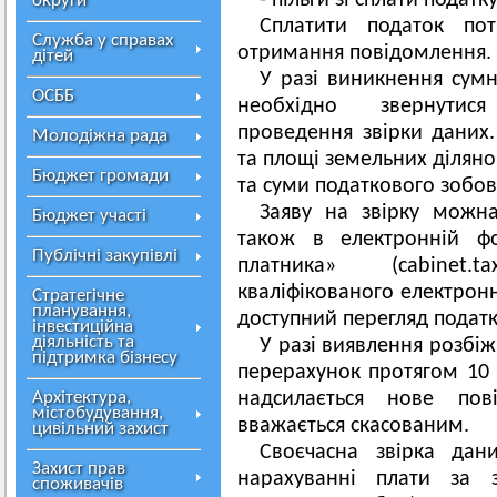
- пільги зі сплати податку
округи
Сплатити податок по
Служба у справах
отримання повідомлення.
дітей
У разі виникнення сумн
ОСББ
необхідно звернутися
проведення звірки даних.
Молодіжна рада
та площі земельних ділянок
Бюджет громади
та суми податкового зобов
Заяву на звірку можн
Бюджет участі
також в електронній фо
Публічні закупівлі
платника» (cabinet.
кваліфікованого електронн
Стратегічне
планування,
доступний перегляд подат
інвестиційна
діяльність та
У разі виявлення розбі
підтримка бізнесу
перерахунок протягом 10 
Архітектура,
надсилається нове пов
містобудування,
вважається скасованим.
цивільний захист
Своєчасна звірка дан
Захист прав
нарахуванні плати за з
споживачів