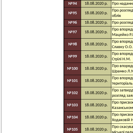
№94
18.08.2020 р.
Про наданн
Про розгляд
№95
18.08.2020 р.
облік
№96
18.08.2020 р.
Про розгляд
Про впорядк
№97
18.08.2020 р.
Мацейко Р.
Про впорядк
№98
18.08.2020 р.
Славку О.О.
Про впорядк
№99
18.08.2020 р.
Стрілі Н.М.
Про впорядк
№100
18.08.2020 р.
Шрамко Л.
Про впоряд
№101
18.08.2020 р.
територіаль
Про затверд
№102
18.08.2020 р.
розгляд зая
Про присвоє
№103
18.08.2020 р.
Казанському
Про присвоє
№104
18.08.2020 р.
Ходаковій Н.
Про скасува
№105
18.08.2020 р.
міської рад