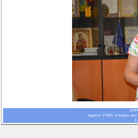
ХОР
Адреса: 37800, м.Хорол, вул.С
E