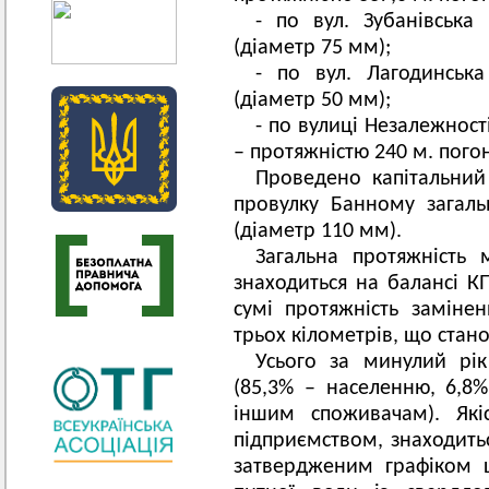
- по вул. Зубанівська
(діаметр 75 мм);
- по вул. Лагодинськ
(діаметр 50 мм);
- по вулиці Незалежності
– протяжністю 240 м. пого
Проведено капітальни
провулку Банному загал
(діаметр 110 мм).
Загальна протяжність 
знаходиться на балансі КП
сумі протяжність заміне
трьох кілометрів, що стано
Усього за минулий рік
(85,3% – населенню, 6,8
іншим споживачам). Якіс
підприємством, знаходитьс
затвердженим графіком 