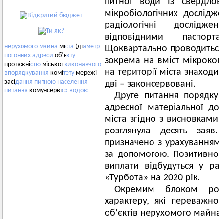
питної води із свердл
мікробіологічних дослід
радіологічні дослідж
відповідними паспорт
нерухомого
майна
мі
ста
(ді
аметр
Щоквартально проводиться
погонних
адреси
об’є
кту
зокрема на вміст мікроком
протяжні
стю
міської
виконавчого
на території міста знаходит
впорядкування
комі
тету
мережі
засі
дання
питною
населення
дві – законсервовані.
питання
комунсерві
с»
водою
Друге питання порядку
адресної матеріальної 
міста згідно з висновками
розглянула десять заяв
призначено з урахуванням 
за допомогою. Позитивно 
виплати відбудуться у р
«Турбота» на 2020 рік.
Окремим блоком розг
характеру, які переважн
об’єктів нерухомого майна