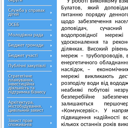
округи
У роботі виконкому взя
Булатов, який доповід
Служба у справах
дітей
питанню порядку денног
щодо забезпечення насе
ОСББ
доповідач, сучасний 
Молодіжна рада
водопровідної мережі
удосконалення та рекон
Бюджет громади
ділянках. Високий рівен
Бюджет участі
мереж – трубопроводів, в
енергетичного обладнання 
Публічні закупівлі
наслідок, – економічних
Стратегічне
мережі викликають дест
планування,
розподілу води від водод
інвестиційна
діяльність та
неабиякі побутові незру
підтримка бізнесу
безперебійне забезпе
Архітектура,
залишаються першо
містобудування,
цивільний захист
«Комунсервіс». У напр
підвищення надійності в
Захист прав
кількох останніх років ви
споживачів