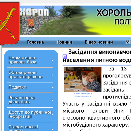
Головна
Новини
Відео новини
Мі
Засідання виконавчог
Нормативно-
населення питною водо
правова база
За 13 
Обговорення
проголосу
проєктів рішень
Засідання 
Податки
засідань
натисніть для
протиепіде
збільшення
Регуляторна
діяльність
Участь у засіданні взяло
міського голови Яни К
Доступ до публічної
інформації
стосовно квартирного облі
містобудівного характеру.
Старостинські