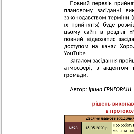
Повний перелік прийня
плановому засіданні ви
законодавством терміни (н
їх прийняття) буде розм
цьому сайті в розділі 
повний відеозапис засід
доступом на канал Хорол
YouTube.
Загалом засідання пройш
атмосфері, з акцентом
громади.
Автор:
Ірина ГРИГОРАШ
рішень виконав
в протоко
Десяте
планове засіданн
Про роботу
№93
18.08.2020 р.
міста питн