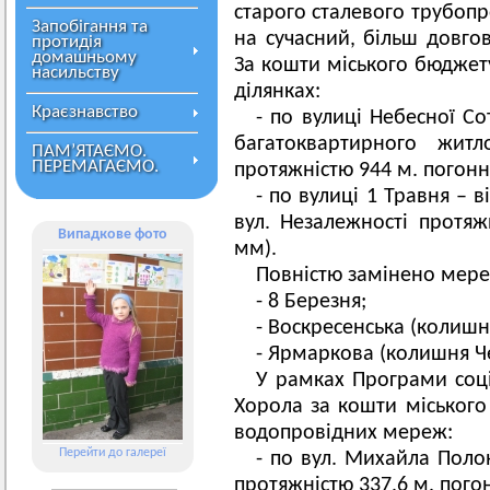
старого сталевого трубопр
Запобігання та
на сучасний, більш довгов
протидія
домашньому
За кошти міського бюджет
насильству
ділянках:
Краєзнавство
- по вулиці Небесної Со
багатоквартирного жи
ПАМ’ЯТАЄМО.
ПЕРЕМАГАЄМО.
протяжністю 944 м. погонн
- по вулиці 1 Травня – в
вул. Незалежності протяж
Випадкове фото
мм).
Повністю замінено мере
- 8 Березня;
- Воскресенська (колишн
- Ярмаркова (колишня Ч
У рамках Програми соці
Хорола за кошти міськог
водопровідних мереж:
Перейти до галереї
- по вул. Михайла Поло
протяжністю 337,6 м. пого