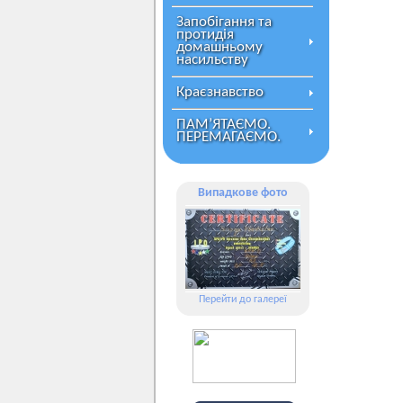
Запобігання та
протидія
домашньому
насильству
Краєзнавство
ПАМ’ЯТАЄМО.
ПЕРЕМАГАЄМО.
Випадкове фото
Перейти до галереї