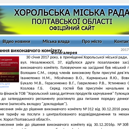
Відео новини
Міська влада
Про місто
Контак
2017
ання виконавчого комітету
Фотогалерея
30 січня 2017 року, в приміщенні Хорольської міської ради,
вул. Незалежності, 37, відбулося друге позапланове зас
виконавчого комітету. Головуючим на засіданні був міський 
Волошин С.М., серед членів виконкому були присутні дев'ять
Іванютенко Н.М., Місніченко В.О., Карманська Я.Ю., Вовк
Букало М.В., Герасименко В.Г., Гавриленко Р.В., Устименко С
іть для
ьшення
Козлова Г.Б. Серед гостей був присутнім начальник ві
та фінансів ТОВ "Хорольский завод дитячих продуктів харчування" Гулєнцо
о до затвердженого регламенту розглянуто два питання порядку денно
ижче (натисніть вкладку "докладніше").
несення змін до рішення виконавчого комітету №312 від 30.12.2016 рок
ння тарифу на послуги з централізованого водовідведенення та механ
м. Хорол Полтавської області».
несення змін до рішення виконавчого комітету від 30.12.2016р. №30