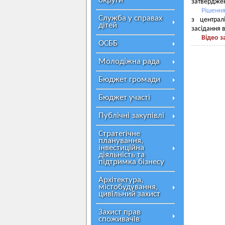
округи
затверджен
Рішення
Служба у справах
з централ
дітей
засідання 
Відео з
ОСББ
Молодіжна рада
Бюджет громади
Бюджет участі
Публічні закупівлі
Стратегічне
планування,
інвестиційна
діяльність та
підтримка бізнесу
Архітектура,
містобудування,
цивільний захист
Захист прав
споживачів