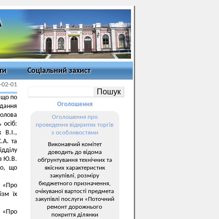
ти
Соціальний захист
-02-01
 що по
Оголошення
ідання
голова
Оголошення про
 осіб:
проведення відкритих торгів
 В.І.,
з особливостями
.А. та
Виконавчий комітет
дділу
доводить до відома
в Ю.В.
обґрунтування технічних та
го, що
якісних характеристик
закупівлі, розміру
бюджетного призначення,
у «Про
очікуваної вартості предмета
ізм їх
закупівлі послуги «Поточний
ремонт дорожнього
8 «Про
покриття ділянки