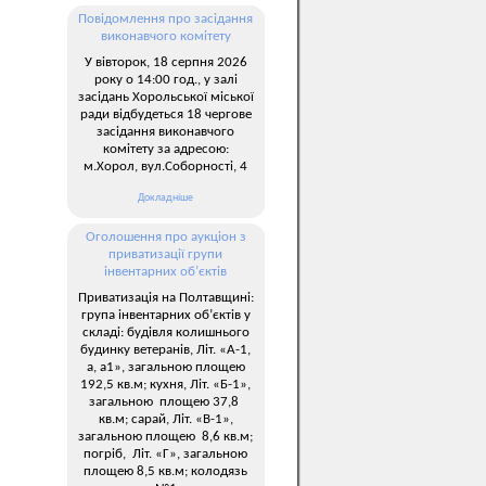
Повідомлення про засідання
виконавчого комітету
У вівторок, 18 серпня 2026
року о 14:00 год., у залі
засідань Хорольської міської
ради відбудеться 18 чергове
засідання виконавчого
комітету за адресою:
м.Хорол, вул.Соборності, 4
Докладніше
Оголошення про аукціон з
приватизації групи
інвентарних об’єктів
Приватизація на Полтавщині:
група інвентарних об’єктів у
складі: будівля колишнього
будинку ветеранів, Літ. «А-1,
а, а1», загальною площею
192,5 кв.м; кухня, Літ. «Б-1»,
загальною площею 37,8
кв.м; сарай, Літ. «В-1»,
загальною площею 8,6 кв.м;
погріб, Літ. «Г», загальною
площею 8,5 кв.м; колодязь