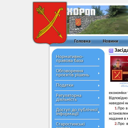
Головна
Новини
Засід
Нормативно-
правова база
Обговорення
проєктів рішень
натисн
Податки
збіл
економіки 
Регуляторна
Відповідн
діяльність
наведені н
1.
Про в
Доступ до публічної
інформації
встановле
надання в 
Старостинські
2.
Про в