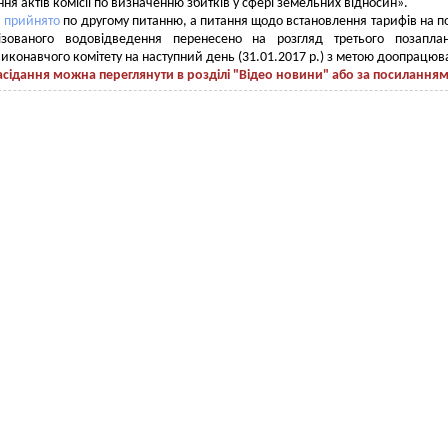
ня актів комісії по визначенню збитків у сфері земельних відносин».
 прийнято
по другому питанню, а питання щодо встановлення тарифів на п
ізованого водовідведення перенесено на розгляд третього позаплан
виконавчого комітету на наступний день (31.01.2017 р.) з метою доопрацюв
асідання можна переглянути в розділі "Відео новини" або за посилання