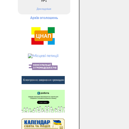
№1
Докладніше
Архів оголошень