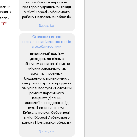
автомобільної дороги по
ослуги
вул.Героїв української авіації
ового
в місті Хоролі Лубенського
району Полтавської області»
ання.
м
тут.
Докладніше
Оголошення про
проведення відкритих торгів
з особливостями
Виконавчий комітет
доводить до відома
обґрунтування технічних та
якісних характеристик
закупівлі, розміру
бюджетного призначення,
очікуваної вартості предмета
закупівлі послуги «Поточний
ремонт дорожнього
покриття ділянки
автомобільної дороги від
вул. Шевченка до вул.
Київська по вул. Соборності
в місті Хоролі Лубенського
району Полтавської області»
Докладніше