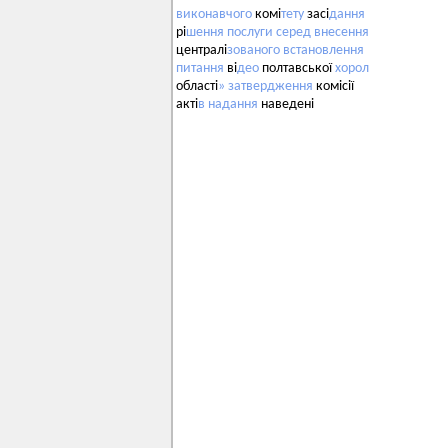
виконавчого
комі
тету
засі
дання
рі
шення
послуги
серед
внесення
централі
зованого
встановлення
питання
ві
део
полтавської
хорол
області
»
затвердження
комісії
акті
в
надання
наведені