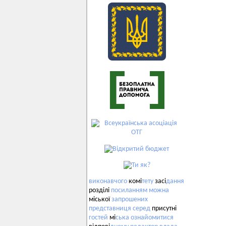
виконавчого
комі
тету
засі
дання
розділі
посиланням
можна
міської
запрошених
представниця
серед
присутні
гостей
мі
ська
ознайомитися