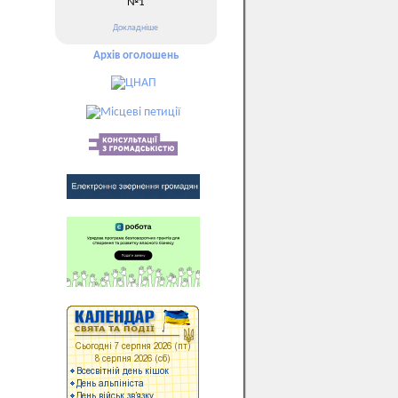
№1
Докладніше
Архів оголошень