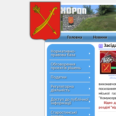
Головна
Новини
Засід
Нормативно-
правова база
Обговорення
проєктів рішень
натисн
Податки
збіл
виконавчог
Регуляторна
посиланн
діяльність
міської г
"Комунсерв
Доступ до публічної
інформації
Відео д
розділі "в
Старостинські