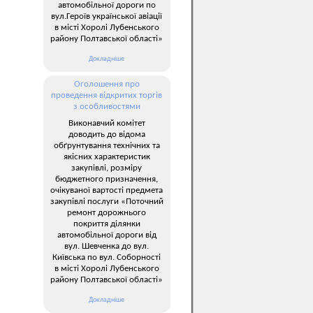
автомобільної дороги по
вул.Героїв української авіації
в місті Хоролі Лубенського
району Полтавської області»
Докладніше
Оголошення про
проведення відкритих торгів
з особливостями
Виконавчий комітет
доводить до відома
обґрунтування технічних та
якісних характеристик
закупівлі, розміру
бюджетного призначення,
очікуваної вартості предмета
закупівлі послуги «Поточний
ремонт дорожнього
покриття ділянки
автомобільної дороги від
вул. Шевченка до вул.
Київська по вул. Соборності
в місті Хоролі Лубенського
району Полтавської області»
Докладніше