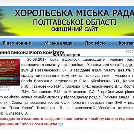
Відео новини
Міська влада
Про місто
Контак
2017
ання виконавчого комітету
Фотогалерея
20.09.2017 року відбулося дванадцяте планове засі
виконавчого комітету в залі засідань Хорольської міської ради,
вулиці Незалежності, 37.
В засіданні взяли участь дев'ять о
складу виконавчого комітету за головуванням міського 
Сергія Волошина: Керекелиця В.М., Місніченко В.О., Карм
Я.Ю., Іванютенко Н.М., Козлова Г.М.,Герасименко В.Г., Кост
іть для
ьшення
Л.М, Гавриленко Р.М. та Устименко С.А. З прийнятими ріш
о комітету можна ознайомитися у відповідному розділі "Міська влада" 
ям
тут
. Серед запрошених гостей були присутні представниця ЗМІ
–
ре
азети "Наш Хорол" Титаренко І.В. та виконуючий обов'язки директо
іс" Булатов С.В.
ванадцятого планового засідання виконавчого комітету можна перегля
ідеоновини" або за посиланням
тут.