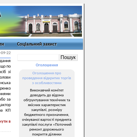
ти
Соціальний захист
-09-22
дання
Оголошення
 що по
сіб зі
Оголошення про
голови
проведення відкритих торгів
анська
з особливостями
иренко
Виконавчий комітет
еннями
доводить до відома
або за
обґрунтування технічних та
дактор
якісних характеристик
закупівлі, розміру
ра КП
бюджетного призначення,
очікуваної вартості предмета
нути в
закупівлі послуги «Поточний
ремонт дорожнього
покриття ділянки