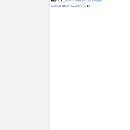
відпові
дному
редактор
влада
хорол
дванадцятого
ві