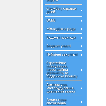
округи
Служба у справах
дітей
ОСББ
Молодіжна рада
Бюджет громади
Бюджет участі
Публічні закупівлі
Стратегічне
планування,
інвестиційна
діяльність та
підтримка бізнесу
Архітектура,
містобудування,
цивільний захист
Захист прав
споживачів