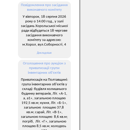
Повідомлення про засідання
виконавчого комітету
У вівторок, 18 серпня 2026
року о 14:00 год., у залі
засідань Хорольської міської
ради відбудеться 18 чергове
засідання виконавчого
комітету за адресою:
м.Хорол, вул.Соборності, 4
Докладніше
Оголошення про аукціон з
приватизації групи
інвентарних об’єктів
Приватизація на Полтавщині:
група інвентарних об’єктів у
складі: будівля колишнього
будинку ветеранів, Літ. «А-1,
а, а1», загальною площею
192,5 кв.м; кухня, Літ. «Б-1»,
загальною площею 37,8
кв.м; сарай, Літ. «В-1»,
загальною площею 8,6 кв.м;
погріб, Літ. «Г», загальною
площею 8,5 кв.м; колодязь