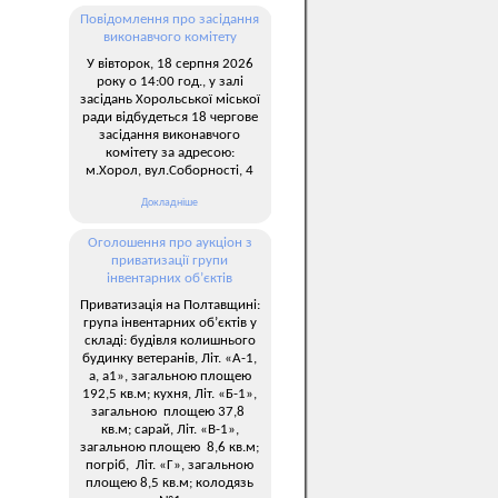
Повідомлення про засідання
виконавчого комітету
У вівторок, 18 серпня 2026
року о 14:00 год., у залі
засідань Хорольської міської
ради відбудеться 18 чергове
засідання виконавчого
комітету за адресою:
м.Хорол, вул.Соборності, 4
Докладніше
Оголошення про аукціон з
приватизації групи
інвентарних об’єктів
Приватизація на Полтавщині:
група інвентарних об’єктів у
складі: будівля колишнього
будинку ветеранів, Літ. «А-1,
а, а1», загальною площею
192,5 кв.м; кухня, Літ. «Б-1»,
загальною площею 37,8
кв.м; сарай, Літ. «В-1»,
загальною площею 8,6 кв.м;
погріб, Літ. «Г», загальною
площею 8,5 кв.м; колодязь