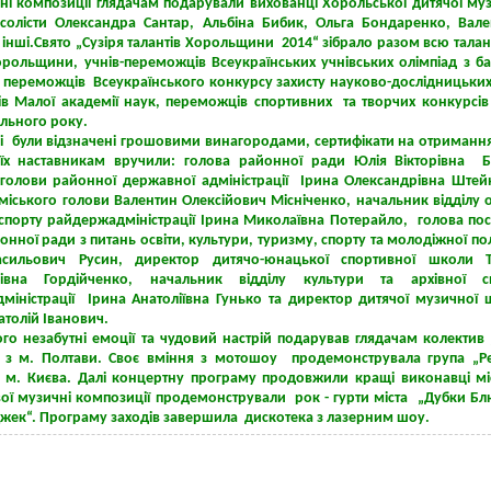
ні композиції глядачам подарували вихованці Хорольської дитячої му
солісти Олександра Сантар, Альбіна Бибик, Ольга Бондаренко, Вале
 інші.Свято „Сузіря талантів Хорольщини 2014“ зібрало разом всю тала
рольщини, учнів-переможців Всеукраїнських учнівських олімпіад з б
, переможців Всеукраїнського конкурсу захисту науково-дослідницьких
нів Малої академії наук, переможців спортивних та творчих конкурсів
льного року.
 були відзначені грошовими винагородами, сертифікати на отриманн
їх наставникам вручили: голова районної ради Юлія Вікторівна Б
 голови районної державної адміністрації Ірина Олександрівна Штей
міського голови Валентин Олексійович Місніченко, начальник відділу о
 спорту райдержадміністрації Ірина Миколаївна Потерайло, голова пос
йонної ради з питань освіти, культури, туризму, спорту та молодіжної по
асильович Русин, директор дитячо-юнацької спортивної школи Т
рівна Гордійченко, начальник відділу культури та архівної с
міністрації Ірина Анатоліївна Гунько та директор дитячої музичної
толій Іванович.
го незабутні емоції та чудовий настрій подарував глядачам колектив
 з м. Полтави. Своє вміння з мотошоу продемонструвала група „Ре
 з м. Києва. Далі концертну програму продовжили кращі виконавці мі
вої музичні композиції продемонстрували рок - гурти міста „Дубки Бл
жек“. Програму заходів завершила дискотека з лазерним шоу.