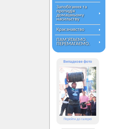
Запобігання та
протидія
домашньому
насильству
Краєзнавство
ПАМ’ЯТАЄМО.
ПЕРЕМАГАЄМО.
Випадкове фото
Перейти до галереї