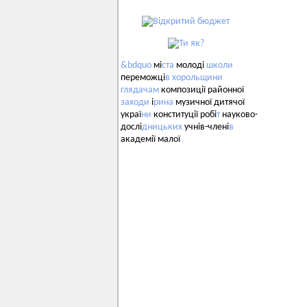
&bdquo
мі
ста
молоді
школи
переможці
в
хорольщини
глядачам
композиції районної
заходи
і
рина
музичної дитячої
украї
ни
конституції робі
т
науково-
дослі
дницьких
учнів-члені
в
академії малої