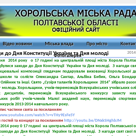
Відео новини
Міська влада
Про місто
Контак
2014
и до Дня Конституції України та Дня молоді
Фотогалерея
вня 2014 року о 17 годині на центральній площі міста Хорола Полта
дбулися заходи до Дня Конституції України та Дня молоді. З нагоди свя
танцювальні композиції глядачам подарували вихованці Хорольської д
школи та солісти Олександра Сантар, Альбіна Бибик, Ольга Бондар
Олійник та інші. Свято „Сузіря талантів Хорольщини 2014“ зібрало раз
у молодь Хорольщини, учнів-переможців Всеукраїнських учнівських ол
х дисциплін, переможців Всеукраїнського конкурсу захисту нау
ьких робіт учнів-членів Малої академії наук, переможців спортивн
нкурсів 2013-2014 навчального року.
апис частини свята за посиланням
/www.youtube.com/watch?v=vTHy9EsFe5Y
 гостей та концерт за посиланням
http://youtu.be/DNxkSHghbJM
2014 року 0 17 годині на центральній площі міста Хорола Полтавської о
заходи до Дня Конституції України та Дня молоді. З нагоди свят свої пі