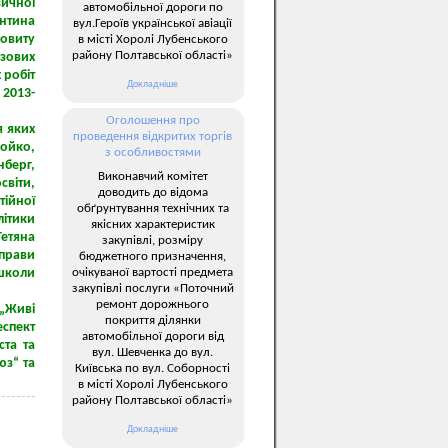
зичної
автомобільної дороги по
нтина
вул.Героїв української авіації
новиту
в місті Хоролі Лубенського
району Полтавської області»
азових
 робіт
Докладніше
 2013-
Оголошення про
я яких
проведення відкритих торгів
ойко,
з особливостями
нберг,
Виконавчий комітет
світи,
доводить до відома
тійної
обґрунтування технічних та
літики
якісних характеристик
етяна
закупівлі, розміру
прави
бюджетного призначення,
очікуваної вартості предмета
 школи
закупівлі послуги «Поточний
ремонт дорожнього
 „Живі
покриття ділянки
спект
автомобільної дороги від
ста та
вул. Шевченка до вул.
юз“ та
Київська по вул. Соборності
в місті Хоролі Лубенського
району Полтавської області»
Докладніше