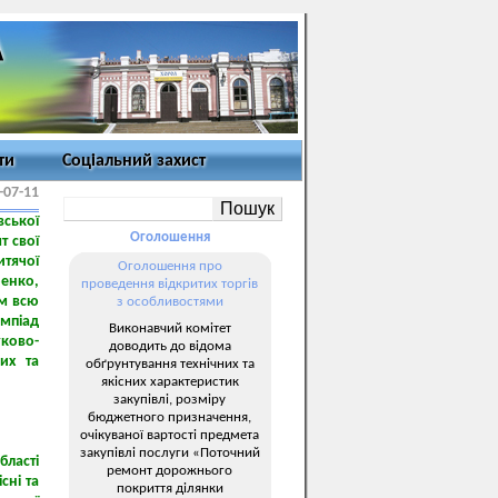
ти
Соціальний захист
-07-11
вської
Оголошення
т свої
итячої
Оголошення про
енко,
проведення відкритих торгів
ом всю
з особливостями
імпіад
Виконавчий комітет
ково-
доводить до відома
их та
обґрунтування технічних та
якісних характеристик
закупівлі, розміру
бюджетного призначення,
очікуваної вартості предмета
закупівлі послуги «Поточний
бласті
ремонт дорожнього
сні та
покриття ділянки