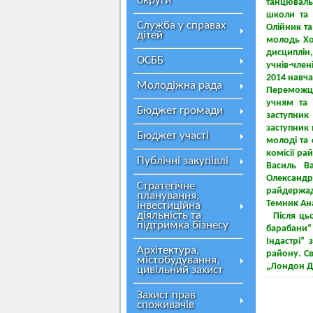
округи
танцюваль
школи та 
Служба у справах
Олійник та
дітей
молодь Хо
дисциплін
ОСББ
учнів-чле
2014 навча
Молодіжна рада
Переможці
учням та 
Бюджет громади
заступник
заступник 
Бюджет участі
молоді та
комісії ра
Публічні закупівлі
Василь В
Олександ
Стратегічне
райдержад
планування,
Темник Ана
інвестиційна
діяльність та
Після цьо
підтримка бізнесу
барабани“
Індастрі“
Архітектура,
району. С
містобудування,
„Лондон Д
цивільний захист
Захист прав
споживачів