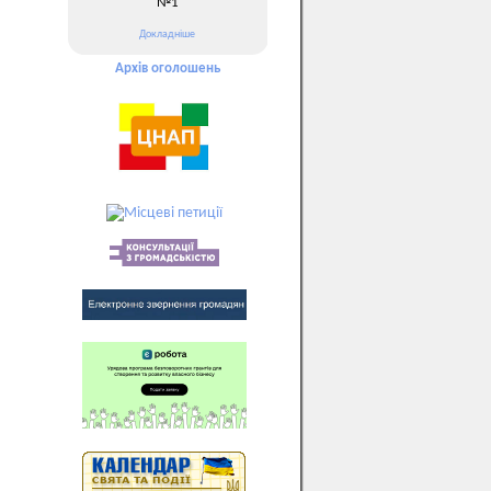
№1
Докладніше
Архів оголошень