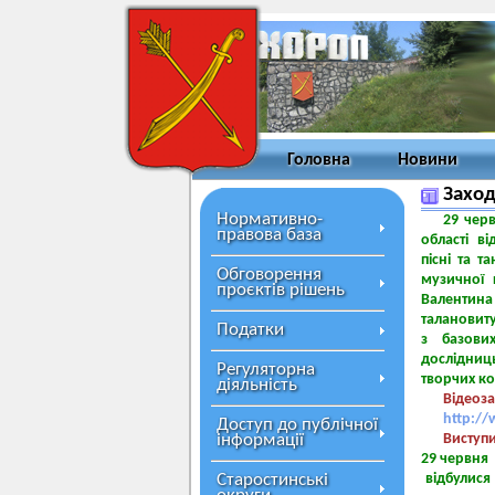
Головна
Новини
Заход
Нормативно-
29 чер
правова база
області ві
пісні та 
Обговорення
музичної 
проєктів рішень
Валентина 
талановит
Податки
з базови
дослідниц
Регуляторна
творчих ко
діяльність
Відеоз
http:/
Доступ до публічної
інформації
Виступи
29 червня 
Старостинські
відбулися 