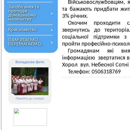
Військовослужбовцям, я
Запобігання та
та бажають придбати житл
протидія
домашньому
3% річних.
насильству
Охочим проходити с
Краєзнавство
звернутись до територі
соціальної підтримки з
ПАМ’ЯТАЄМО.
пройти професійно-психоло
ПЕРЕМАГАЄМО.
Громадянам які вия
інформацією звертатися в 
Випадкове фото
Хорол вул. Небесної Сотні 
Телефон: 0506318769
Перейти до галереї