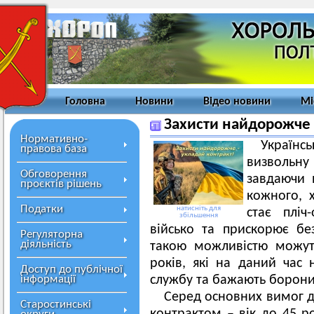
Головна
Новини
Відео новини
Мі
Захисти найдорожче 
Нормативно-
Україн
правова база
визвольну 
Обговорення
завдаючи 
проєктів рішень
кожного, х
Податки
натисніть для
стає пліч
збільшення
військо та прискорює бе
Регуляторна
діяльність
такою можливістю можут
років, які на даний час 
Доступ до публічної
інформації
службу та бажають борони
Серед основних вимог до
Старостинські