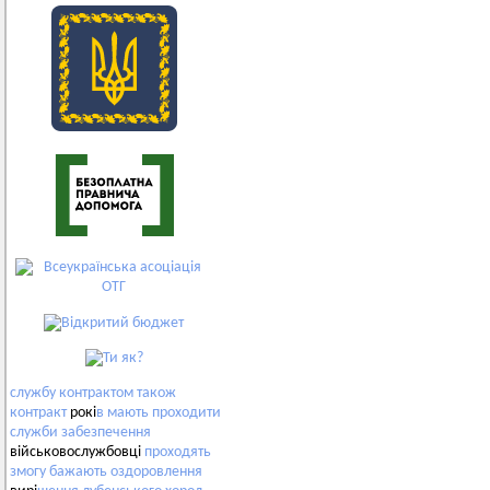
службу
контрактом
також
контракт
рокі
в
мають
проходити
служби
забезпечення
військовослужбовці
проходять
змогу
бажають
оздоровлення