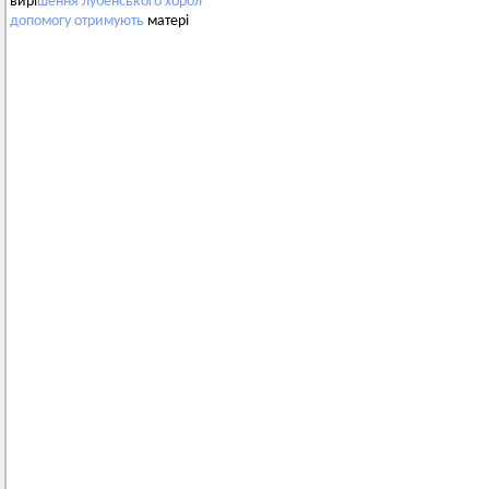
вирі
шення
лубенського
хорол
допомогу
отримують
матері