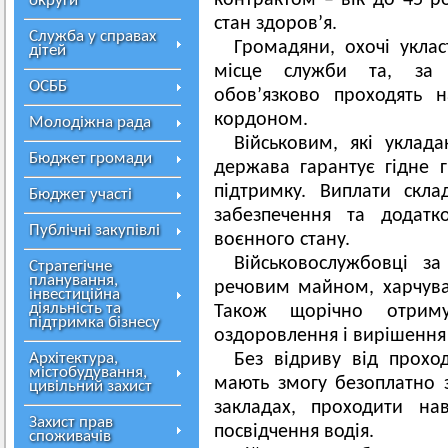
контрактом – вік до 45 ро
округи
стан здоров’я.
Служба у справах
Громадяни, охочі укла
дітей
місце служби та, за ві
ОСББ
обов’язково проходять н
кордоном.
Молодіжна рада
Військовим, які уклада
Бюджет громади
держава гарантує гідне 
підтримку. Виплати скл
Бюджет участі
забезпечення та додатк
Публічні закупівлі
воєнного стану.
Військовослужбовці з
Стратегічне
планування,
речовим майном, харчув
інвестиційна
діяльність та
Також щорічно отрим
підтримка бізнесу
оздоровлення і вирішення
Архітектура,
Без відриву від прохо
містобудування,
мають змогу безоплатно 
цивільний захист
закладах, проходити на
Захист прав
посвідчення водія.
споживачів