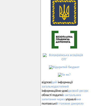
відпові
дей
інформації
загальнодоступний
інформаційно-дові
дковий
ресурс
області податкі
в
актуальних
запитання
через
управлі
ння
полтавські
й
головне
джерело