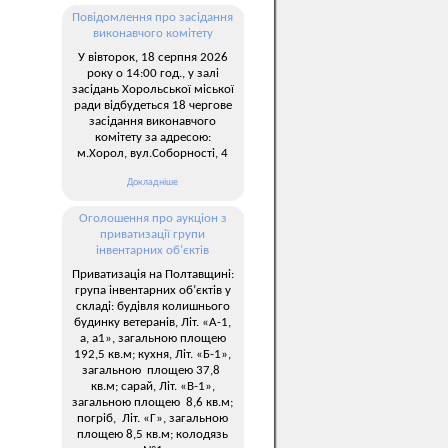
Повідомлення про засідання
виконавчого комітету
У вівторок, 18 серпня 2026
року о 14:00 год., у залі
засідань Хорольської міської
ради відбудеться 18 чергове
засідання виконавчого
комітету за адресою:
м.Хорол, вул.Соборності, 4
Докладніше
Оголошення про аукціон з
приватизації групи
інвентарних об’єктів
Приватизація на Полтавщині:
група інвентарних об’єктів у
складі: будівля колишнього
будинку ветеранів, Літ. «А-1,
а, а1», загальною площею
192,5 кв.м; кухня, Літ. «Б-1»,
загальною площею 37,8
кв.м; сарай, Літ. «В-1»,
загальною площею 8,6 кв.м;
погріб, Літ. «Г», загальною
площею 8,5 кв.м; колодязь