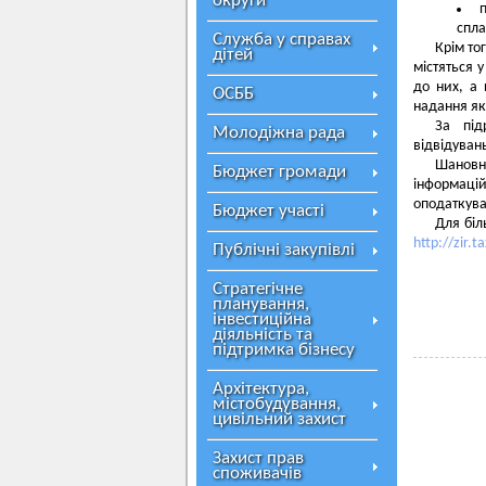
округи
спла
Служба у справах
Крім то
дітей
містяться 
до них, а
ОСББ
надання як
За під
Молодіжна рада
відвідуван
Шановн
Бюджет громади
інформаці
оподаткува
Бюджет участі
Для біл
http://zir.t
Публічні закупівлі
Стратегічне
планування,
інвестиційна
діяльність та
підтримка бізнесу
Архітектура,
містобудування,
цивільний захист
Захист прав
споживачів