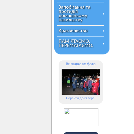
Запобігання та
протидія
домашньому
насильству
Краєзнавство
ПАМ’ЯТАЄМО.
ПЕРЕМАГАЄМО.
Випадкове фото
Перейти до галереї