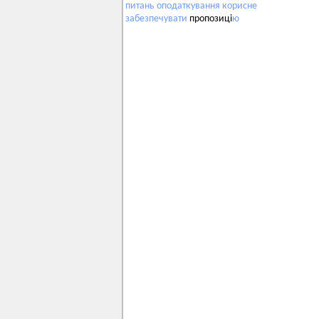
питань
оподаткування
корисне
забезпечувати
пропозиці
ю