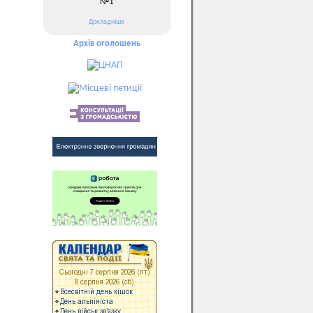
№1
Докладніше
Архів оголошень