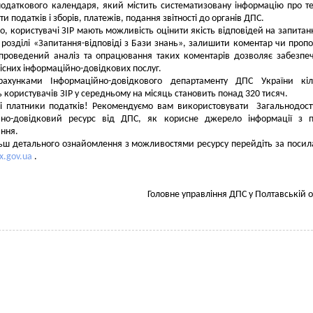
податкового календаря, який містить систематизовану інформацію про т
ти податків і зборів, платежів, подання звітності до органів ДПС.
го, користувачі ЗІР мають можливість оцінити якість відповідей на запитан
у розділі «Запитання-відповіді з Бази знань», залишити коментар чи проп
 проведений аналіз та опрацювання таких коментарів дозволяє забезпе
існих інформаційно-довідкових послуг.
рахунками Інформаційно-довідкового департаменту ДПС України кіль
ь користувачів ЗІР у середньому на місяць становить понад 320 тисяч.
і платники податків! Рекомендуємо вам використовувати Загальнодос
йно-довідковий ресурс від ДПС, як корисне джерело інформації з п
ння.
ьш детального ознайомлення з можливостями ресурсу перейдіть за поси
ax.gov.ua
.
Головне управління ДПС у Полтавській о