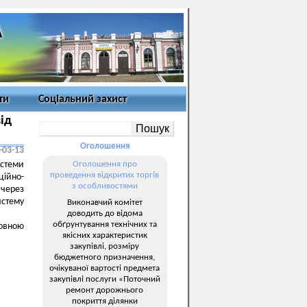
ти
Соціальний захист
ід
Оголошення
-03-13
стеми
Оголошення про
проведення відкритих торгів
ційно-
з особливостями
 через
истему
Виконавчий комітет
доводить до відома
обґрунтування технічних та
повною
якісних характеристик
закупівлі, розміру
бюджетного призначення,
очікуваної вартості предмета
закупівлі послуги «Поточний
ремонт дорожнього
покриття ділянки