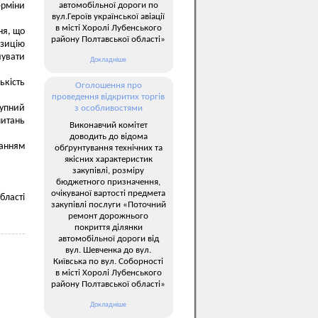
автомобільної дороги по
ерміни
вул.Героїв української авіації
в місті Хоролі Лубенського
ня, що
району Полтавської області»
озицію
чувати
Докладніше
кість
Оголошення про
проведення відкритих торгів
тупний
з особливостями
итань
Виконавчий комітет
доводить до відома
ланням
обґрунтування технічних та
якісних характеристик
закупівлі, розміру
бюджетного призначення,
очікуваної вартості предмета
бласті
закупівлі послуги «Поточний
ремонт дорожнього
покриття ділянки
автомобільної дороги від
вул. Шевченка до вул.
Київська по вул. Соборності
в місті Хоролі Лубенського
району Полтавської області»
Докладніше