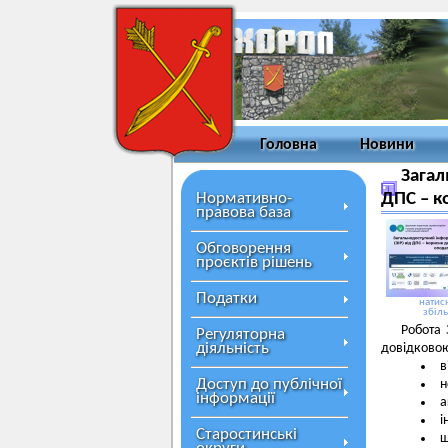
Головна
Новини
Загал
Нормативно-
ДПС – к
правова база
Обговорення
проєктів рішень
Податки
натисн
збіл
Робота 
Регуляторна
діяльність
довідковою
в
Доступ до публічної
н
інформації
а
і
Старостинські
щ