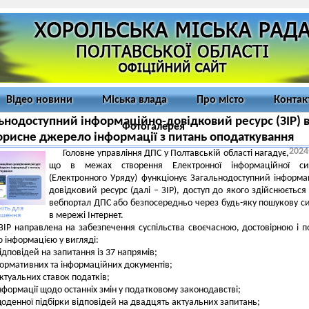
Відео новини
Міська влада
Про місто
Контак
ьнодоступний інформаційно-довідковий ресурс (ЗІР) в
Фотогалерея
орисне джерело інформації з питань оподаткування
2024
Головне управління ДПС у Полтавській області нагадує,
що в межах створення Електронної інформаційної си
(Електронного Уряду) функціонує Загальнодоступний інформа
довідковий ресурс (далі – ЗІР), доступ до якого здійснюється
вебпортал ДПС або безпосередньо через будь-яку пошукову с
іть для
в мережі Інтернет.
ьшення
ЗІР направлена на забезпечення суспільства своєчасною, достовірною і 
 інформацією у вигляді:
ідповідей на запитання із 37 напрямів;
ормативних та інформаційних документів;
ктуальних ставок податків;
нформації щодо останніх змін у податковому законодавстві;
оденної підбірки відповідей на двадцять актуальних запитань;