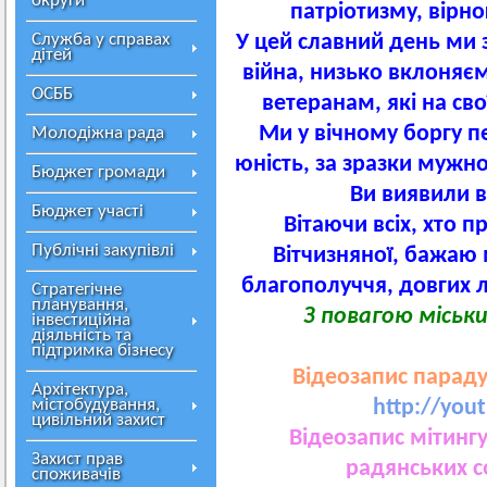
округи
патріотизму, вірн
Служба у справах
У цей славний день ми 
дітей
війна, низько вклоняє
ОСББ
ветеранам, які на сво
Ми у вічному боргу п
Молодіжна рада
юність, за зразки мужно
Бюджет громади
Ви виявили в
Бюджет участі
Вітаючи всіх, хто 
Публічні закупівлі
Вітчизняної, бажаю 
благополуччя, довгих л
Стратегічне
планування,
З повагою міськи
інвестиційна
діяльність та
підтримка бізнесу
Відеозапис параду
Архітектура,
містобудування,
http://yo
цивільний захист
Відеозапис мітинг
Захист прав
радянських с
споживачів