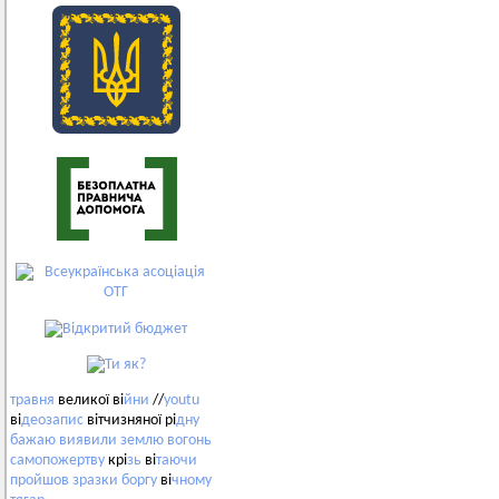
травня
великої ві
йни
//
youtu
ві
деозапис
вітчизняної рі
дну
бажаю
виявили
землю
вогонь
самопожертву
крі
зь
ві
таючи
пройшов
зразки
боргу
ві
чному