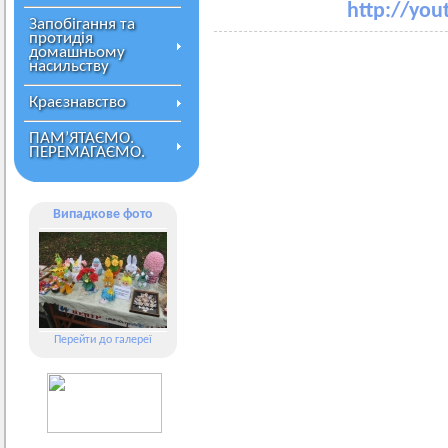
http://yo
Запобігання та
протидія
домашньому
насильству
Краєзнавство
ПАМ’ЯТАЄМО.
ПЕРЕМАГАЄМО.
Випадкове фото
Перейти до галереї