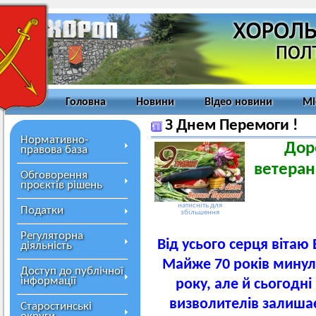
Головна
Новини
Відео новини
Мі
З Днем Перемоги !
Нормативно-
Дор
правова база
ветеран
Обговорення
проєктів рішень
натисніть для
Податки
збільшення
Регуляторна
Від усього серця вітаю
діяльність
Майже 70 років минуло
Доступ до публічної
інформації
року, але й сьогодні
визволителів залиш
Старостинські