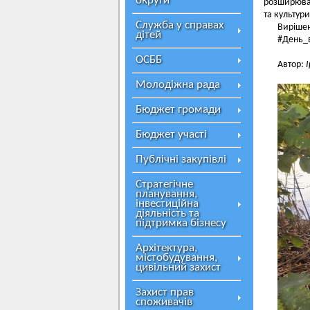
округи
розширюват
та культури
Служба у справах
Вирішен
дітей
#День_
ОСББ
Автор:
Молодіжна рада
Бюджет громади
Бюджет участі
Публічні закупівлі
Стратегічне
планування,
інвестиційна
діяльність та
підтримка бізнесу
Архітектура,
містобудування,
цивільний захист
Захист прав
споживачів