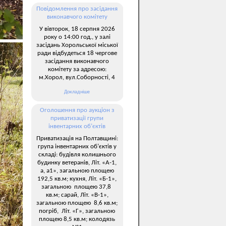
Повідомлення про засідання
виконавчого комітету
У вівторок, 18 серпня 2026
року о 14:00 год., у залі
засідань Хорольської міської
ради відбудеться 18 чергове
засідання виконавчого
комітету за адресою:
м.Хорол, вул.Соборності, 4
Докладніше
Оголошення про аукціон з
приватизації групи
інвентарних об’єктів
Приватизація на Полтавщині:
група інвентарних об’єктів у
складі: будівля колишнього
будинку ветеранів, Літ. «А-1,
а, а1», загальною площею
192,5 кв.м; кухня, Літ. «Б-1»,
загальною площею 37,8
кв.м; сарай, Літ. «В-1»,
загальною площею 8,6 кв.м;
погріб, Літ. «Г», загальною
площею 8,5 кв.м; колодязь