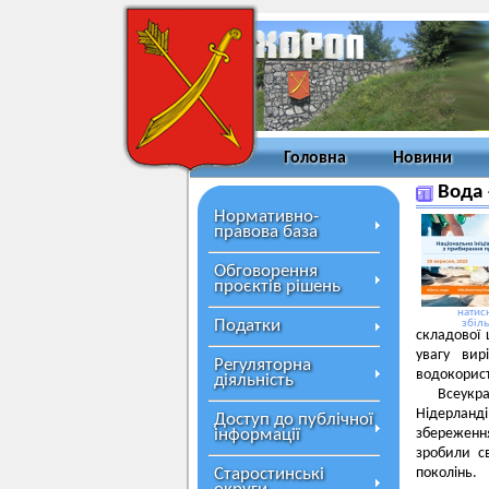
Головна
Новини
Вода 
Нормативно-
правова база
Обговорення
проєктів рішень
натисн
Податки
збіл
складової 
увагу вир
Регуляторна
водокорис
діяльність
Всеукра
Нідерланді
Доступ до публічної
інформації
збереження
зробили с
Старостинські
поколінь.