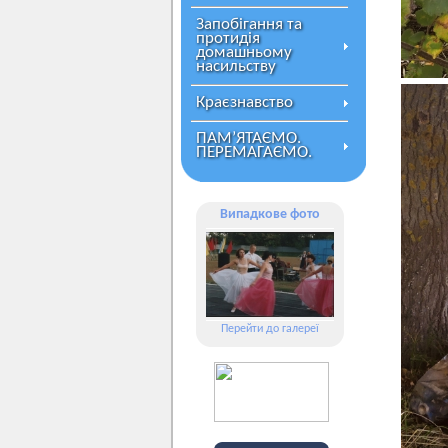
Запобігання та
протидія
домашньому
насильству
Краєзнавство
ПАМ’ЯТАЄМО.
ПЕРЕМАГАЄМО.
Випадкове фото
Перейти до галереї