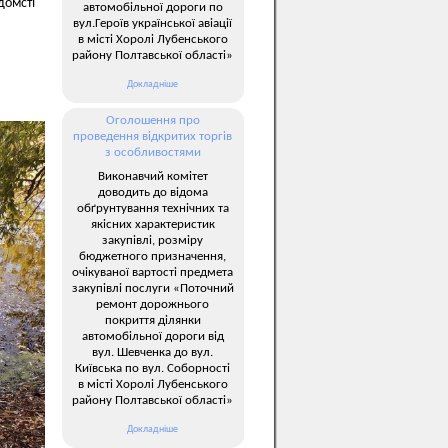
домсті
автомобільної дороги по
вул.Героїв української авіації
в місті Хоролі Лубенського
району Полтавської області»
Докладніше
Оголошення про
проведення відкритих торгів
з особливостями
Виконавчий комітет
доводить до відома
обґрунтування технічних та
якісних характеристик
закупівлі, розміру
бюджетного призначення,
очікуваної вартості предмета
закупівлі послуги «Поточний
ремонт дорожнього
покриття ділянки
автомобільної дороги від
вул. Шевченка до вул.
Київська по вул. Соборності
в місті Хоролі Лубенського
району Полтавської області»
Докладніше