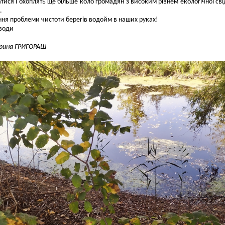
ися і охоплять ще більше коло громадян з високим рівнем екологічної сві
.
ня проблеми чистоти берегів водойм в наших руках!
води
Ірина ГРИГОРАШ