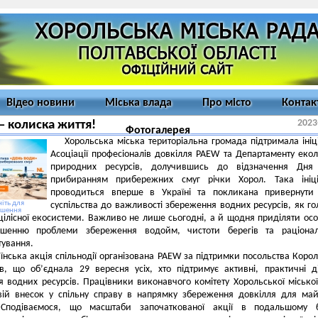
Відео новини
Міська влада
Про місто
Контак
2023
– колиска життя!
Фотогалерея
Хорольська міська територіальна громада підтримала ініц
Асоціації професіоналів довкілля PAEW та Департаменту еколо
природних ресурсів, долучившись до відзначення Дня
прибиранням прибережних смуг річки Хорол. Така ініці
проводиться вперше в Україні та покликана привернути 
іть для
суспільства до важливості збереження водних ресурсів, як го
ьшення
цілісної екосистеми. Важливо не лише сьогодні, а й щодня приділяти ос
ішенню проблеми збереження водойм, чистоти берегів та раціонал
тування.
їнська акція спільнодії організована PAEW за підтримки посольства Корол
в, що об’єднала 29 вересня усіх, хто підтримує активні, практичні д
 водних ресурсів. Працівники виконавчого комітету Хорольської місько
вій внесок у спільну справу в напрямку збереження довкілля для май
 Сподіваємося, що масштаби започаткованої акції в подальшому б