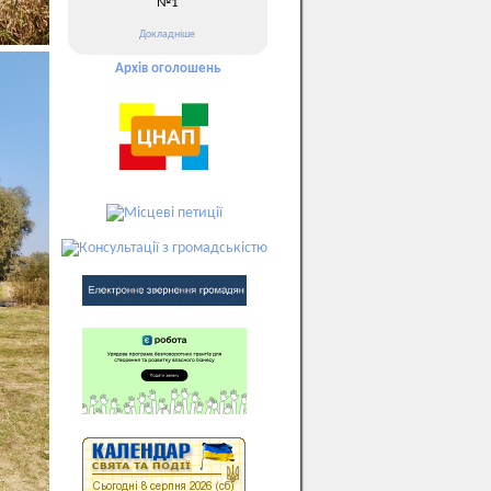
№1
Докладніше
Архів оголошень