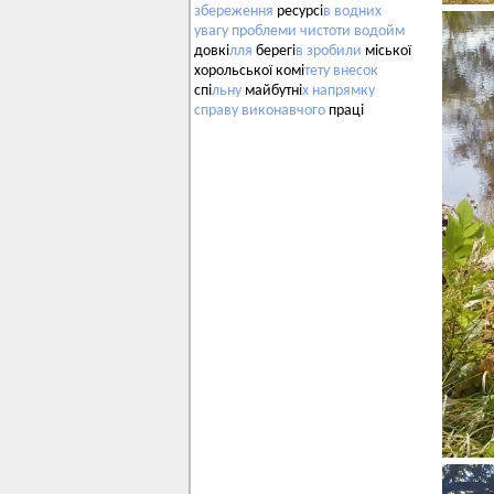
збереження
ресурсі
в
водних
увагу
проблеми
чистоти
водойм
довкі
лля
берегі
в
зробили
міської
хорольської комі
тету
внесок
спі
льну
майбутні
х
напрямку
справу
виконавчого
праці