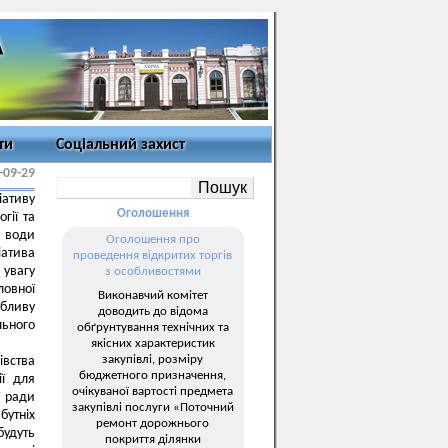
ти
Соціальний захист
-09-29
іативу
Оголошення
гії та
 води
Оголошення про
атива
проведення відкритих торгів
увагу
з особливостями
ловної
Виконавчий комітет
обливу
доводить до відома
ьного
обґрунтування технічних та
якісних характеристик
закупівлі, розміру
івства
бюджетного призначення,
ії для
очікуваної вартості предмета
ї ради
закупівлі послуги «Поточний
бутніх
ремонт дорожнього
удуть
покриття ділянки