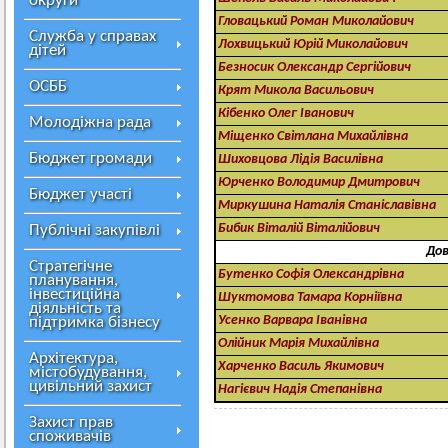
округи
Гловацький Роман Миколайович
Служба у справах
Лохвицький Юрій Миколайович
дітей
Безносик Олександр Сергійович
ОСББ
Крят Микола Васильович
Кібенко Олег Іванович
Молодіжна рада
Міщенко Світлана Михайлівна
Бюджет громади
Шиховцова Лідія Василівна
Юрченко Володимир Дмитрович
Бюджет участі
Миркушина Наталія Станіславівна
Бибик Віталій Віталійович
Публічні закупівлі
Дов
Стратегічне
Бутенко Софія Олександрівна
планування,
інвестиційна
Шуктомова Тамара Корніївна
діяльність та
Усенко Варвара Іванівна
підтримка бізнесу
Олійник Марія Михайлівна
Архітектура,
Харченко Василь Якимович
містобудування,
цивільний захист
Нагієвич Надія Степанівна
Захист прав
споживачів