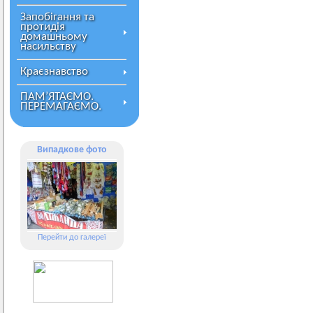
Запобігання та
протидія
домашньому
насильству
Краєзнавство
ПАМ’ЯТАЄМО.
ПЕРЕМАГАЄМО.
Випадкове фото
Перейти до галереї