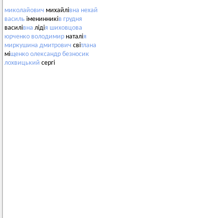
миколайович
михайлі
вна
нехай
василь
іменинникі
в
грудня
василі
вна
ліді
я
шиховцова
юрченко
володимир
наталі
я
миркушина
дмитрович
сві
тлана
мі
щенко
олександр
безносик
лохвицький
сергі