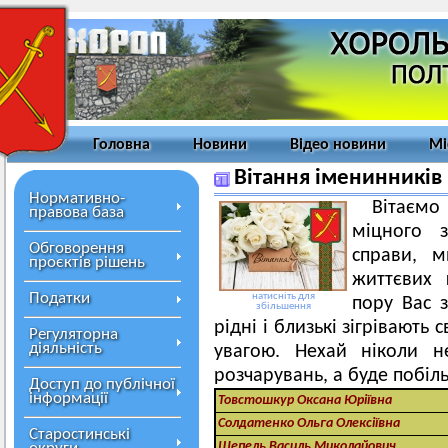
Головна
Новини
Відео новини
Мі
Вітання іменинників
Нормативно-
Вітаємо
правова база
міцного з
Обговорення
справи, м
проєктів рішень
життєвих 
Податки
натисніть для
пору Вас з
збільшення
рідні і близькі зігрівают
Регуляторна
діяльність
увагою. Нехай ніколи н
розчарувань, а буде побіл
Доступ до публічної
інформації
Товстошкур Оксана Юріївна
Солдатенко Ольга Олексіївна
Старостинські
Шепель Василь Миколайович