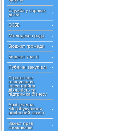
округи
Служба у справах
дітей
ОСББ
Молодіжна рада
Бюджет громади
Бюджет участі
Публічні закупівлі
Стратегічне
планування,
інвестиційна
діяльність та
підтримка бізнесу
Архітектура,
містобудування,
цивільний захист
Захист прав
споживачів