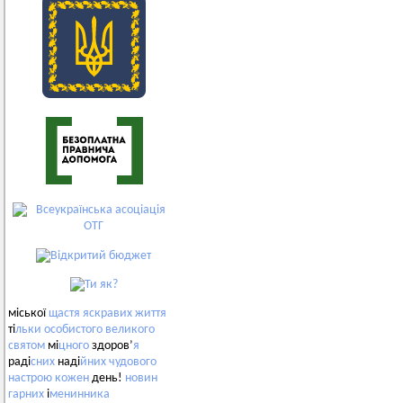
міської
щастя
яскравих
життя
ті
льки
особистого
великого
святом
мі
цного
здоров’
я
раді
сних
наді
йних
чудового
настрою
кожен
день!
новин
гарних
і
менинника