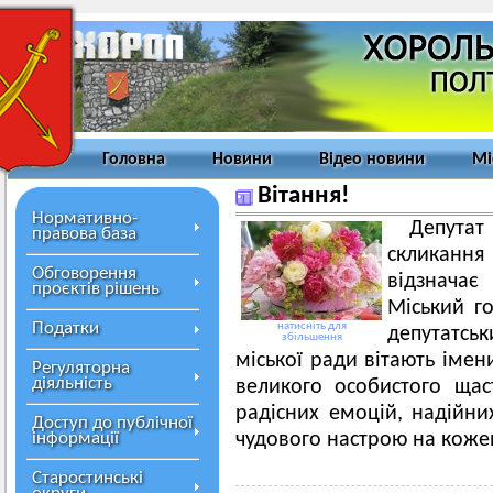
Головна
Новини
Відео новини
Мі
Вітання!
Нормативно-
Депутат
правова база
скликання
Обговорення
відзначає
проєктів рішень
Міський г
Податки
натисніть для
депутатсь
збільшення
міської ради вітають імен
Регуляторна
діяльність
великого особистого щас
радісних емоцій, надійни
Доступ до публічної
інформації
чудового настрою на коже
Старостинські