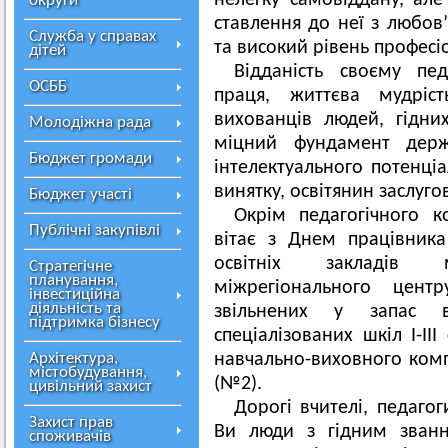
нелегку самовіддану, ал
округи
ставлення до неї з любов’
Служба у справах
та високий рівень професі
дітей
Відданість своєму пе
ОСББ
праця, життєва мудрі
вихованців людей, гідни
Молодіжна рада
міцний фундамент держ
Бюджет громади
інтелектуального потенціа
винятку, освітянин заслуго
Бюджет участі
Окрім педагогічного к
Публічні закупівлі
вітає з Днем працівника 
освітніх закладів 
Стратегічне
планування,
міжрегіонального центр
інвестиційна
діяльність та
звільнених у запас ві
підтримка бізнесу
спеціалізованих шкіл І-І
Архітектура,
навчально-виховного комп
містобудування,
(№2).
цивільний захист
Дорогі вчителі, педагог
Захист прав
Ви люди з гідним званн
споживачів