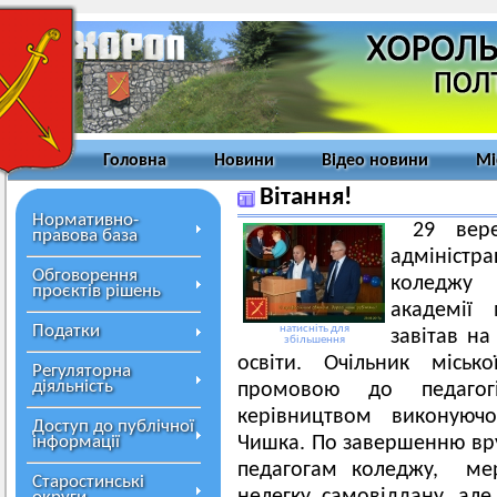
Головна
Новини
Відео новини
Мі
Вітання!
Нормативно-
29 вер
правова база
адміністра
Обговорення
коледжу 
проєктів рішень
академії
Податки
натисніть для
завітав на
збільшення
освіти. Очільник міськ
Регуляторна
діяльність
промовою до педагог
керівництвом виконуюч
Доступ до публічної
інформації
Чишка. По завершенню вр
педагогам коледжу, мер
Старостинські