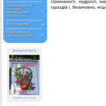
стриманості, мудрості, ми
Запобігання та
гараздів і, безумовно, міц
протидія
домашньому
насильству
Краєзнавство
ПАМ’ЯТАЄМО.
ПЕРЕМАГАЄМО.
Випадкове фото
Перейти до галереї