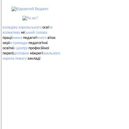
коледжу
хорольського
осві
ти
колективу
мі
ський
голова
праці
вника
педагогі
чного
вітає
окрі
м
громади
педагогічні
освітні
х
центру
професійної
перепі
дготовки
міжрегі
онального
хорола
повагу
закладі