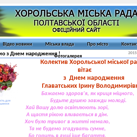
Відео новини
Міська влада
Про місто
Контак
2015
мо з Днем народження !
Фотогалерея
Колектив Хорольської міської р
вітає
з Днем народження
Главатських Ірину Володимирівн
Бажаємо здоров’я, як криця міцного,
Будьте душею завжди молоді.
іть для
ьшення
Хай Вашу долю освітлюють зорі,
А щастя рікою вливається в дім.
Хоч було тривог в житті немало,
Та не будемо згадувать сумне,
Бо горить в душі іще багаття,