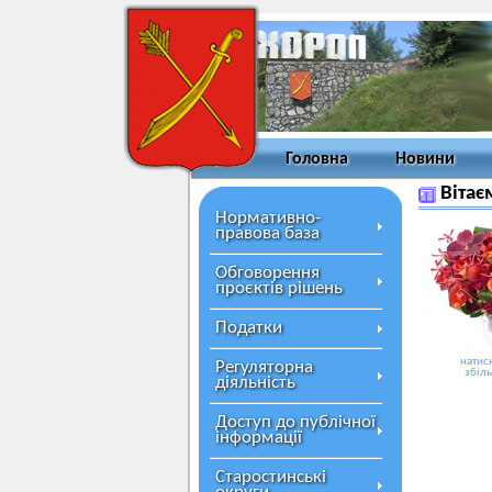
Головна
Новини
Вітає
Нормативно-
правова база
Обговорення
проєктів рішень
Податки
натисн
Регуляторна
збіл
діяльність
Доступ до публічної
інформації
Старостинські