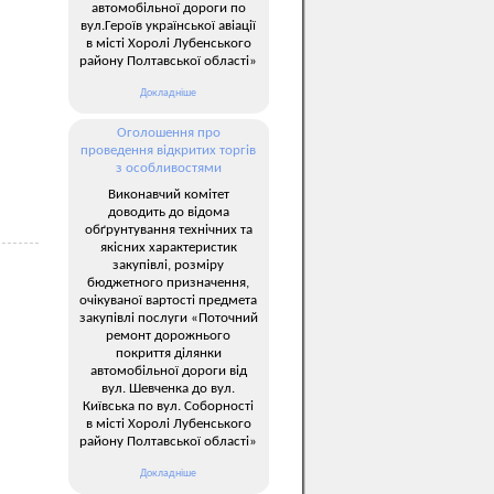
автомобільної дороги по
вул.Героїв української авіації
в місті Хоролі Лубенського
району Полтавської області»
Докладніше
Оголошення про
проведення відкритих торгів
з особливостями
Виконавчий комітет
доводить до відома
обґрунтування технічних та
якісних характеристик
закупівлі, розміру
бюджетного призначення,
очікуваної вартості предмета
закупівлі послуги «Поточний
ремонт дорожнього
покриття ділянки
автомобільної дороги від
вул. Шевченка до вул.
Київська по вул. Соборності
в місті Хоролі Лубенського
району Полтавської області»
Докладніше