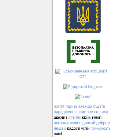
життя
горить
завжди
будьте
народження
родинне
стелися
щасливі!
тепло
крі
зь
многії
вогонь
головне
довгий
добром
людей
радості успі
х
помножать
наші