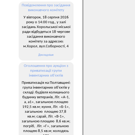
Повідомлення про засідання
виконавчого комітету
У вівторок, 18 серпня 2026
року о 14:00 год., у залі
засідань Хорольської міської
ради відбудеться 18 чергове
засідання виконавчого
комітету за адресою:
м.Хорол, вул.Соборності, 4
Докладніше
Оголошення про аукціон з
приватизації групи
інвентарних об’єктів
Приватизація на Полтавщині:
група інвентарних об’єктів у
складі: будівля колишнього
будинку ветеранів, Літ. «А-1,
а, а1», загальною площею
192,5 кв.м; кухня, Літ. «Б-1»,
загальною площею 37,8
кв.м; сарай, Літ. «В-1»,
загальною площею 8,6 кв.м;
погріб, Літ. «Г», загальною
площею 8,5 кв.м; колодязь