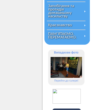
Запобігання та
протидія
домашньому
насильству
Краєзнавство
ПАМ’ЯТАЄМО.
ПЕРЕМАГАЄМО.
Випадкове фото
Перейти до галереї