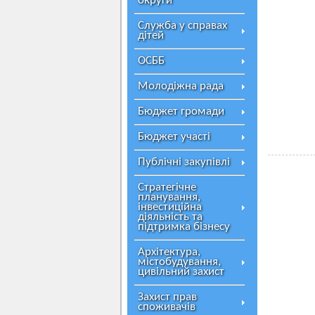
округи
Служба у справах
дітей
ОСББ
Молодіжна рада
Бюджет громади
Бюджет участі
Публічні закупівлі
Стратегічне
планування,
інвестиційна
діяльність та
підтримка бізнесу
Архітектура,
містобудування,
цивільний захист
Захист прав
споживачів