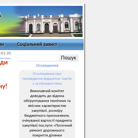
ти
Соціальний захист
-01-20
ади
Оголошення
Оголошення про
проведення відкритих торгів
з особливостями
у!
Виконавчий комітет
доводить до відома
обґрунтування технічних та
якісних характеристик
закупівлі, розміру
бюджетного призначення,
очікуваної вартості предмета
закупівлі послуги «Поточний
ремонт дорожнього
покриття ділянки