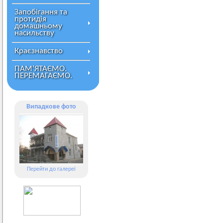
Запобігання та
протидія
домашньому
насильству
Краєзнавство
ПАМ’ЯТАЄМО.
ПЕРЕМАГАЄМО.
Випадкове фото
Перейти до галереї