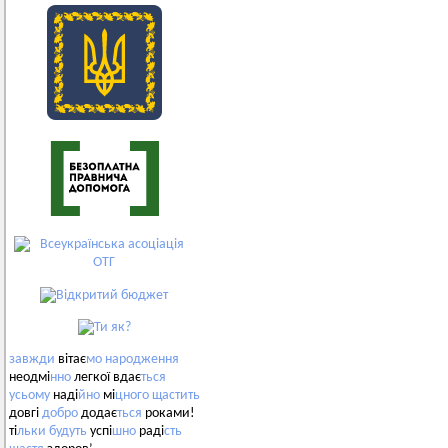
завжди
вітає
мо
народження
неодмі
нно
легкої вдає
ться
усьому
наді
йно
мі
цного
щастить
довгі
добро
додає
ться
роками!
ті
льки
будуть
успі
шно
раді
сть