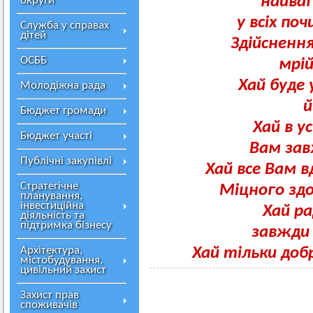
найваг
округи
у всіх поч
Служба у справах
дітей
Здійсненн
ОСББ
мрій
Хай буде 
Молодіжна рада
й
Бюджет громади
Хай в 
Бюджет участі
Вам зав
Публічні закупівлі
Хай все Вам в
Стратегічне
Міцного здо
планування,
інвестиційна
Хай ра
діяльність та
підтримка бізнесу
завжди 
Архітектура,
Хай тільки доб
містобудування,
цивільний захист
Захист прав
споживачів