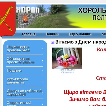
Головна
Новини
Відео новини
Мі
Вітаємо з Днем наро
Нормативно-
Колек
правова база
Обговорення
проєктів рішень
з
Ми
Податки
натисніть для
збільшення
Ста
Регуляторна
діяльність
Доступ до публічної
Щиро вітаємо В
інформації
Зичимо
Вам б
Старостинські