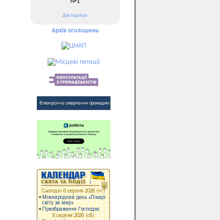
№1
Докладніше
Архів оголошень