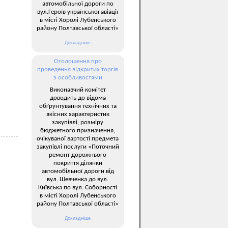
автомобільної дороги по
вул.Героїв української авіації
в місті Хоролі Лубенського
району Полтавської області»
Докладніше
Оголошення про
проведення відкритих торгів
з особливостями
Виконавчий комітет
доводить до відома
обґрунтування технічних та
якісних характеристик
закупівлі, розміру
бюджетного призначення,
очікуваної вартості предмета
закупівлі послуги «Поточний
ремонт дорожнього
покриття ділянки
автомобільної дороги від
вул. Шевченка до вул.
Київська по вул. Соборності
в місті Хоролі Лубенського
району Полтавської області»
Докладніше