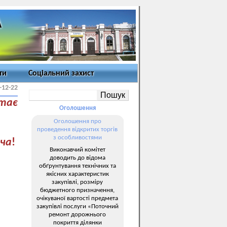
ти
Соціальний захист
-12-22
ітає
Оголошення
Оголошення про
проведення відкритих торгів
з особливостями
ча
!
Виконавчий комітет
доводить до відома
обґрунтування технічних та
якісних характеристик
закупівлі, розміру
бюджетного призначення,
очікуваної вартості предмета
закупівлі послуги «Поточний
ремонт дорожнього
покриття ділянки