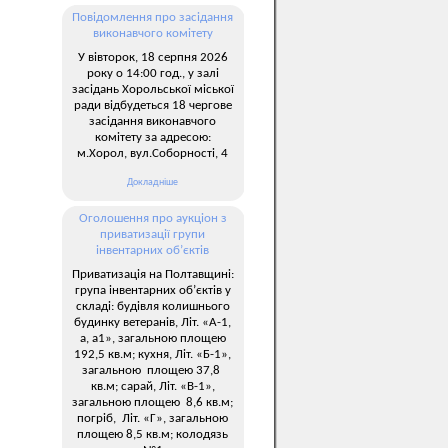
Повідомлення про засідання
виконавчого комітету
У вівторок, 18 серпня 2026
року о 14:00 год., у залі
засідань Хорольської міської
ради відбудеться 18 чергове
засідання виконавчого
комітету за адресою:
м.Хорол, вул.Соборності, 4
Докладніше
Оголошення про аукціон з
приватизації групи
інвентарних об’єктів
Приватизація на Полтавщині:
група інвентарних об’єктів у
складі: будівля колишнього
будинку ветеранів, Літ. «А-1,
а, а1», загальною площею
192,5 кв.м; кухня, Літ. «Б-1»,
загальною площею 37,8
кв.м; сарай, Літ. «В-1»,
загальною площею 8,6 кв.м;
погріб, Літ. «Г», загальною
площею 8,5 кв.м; колодязь