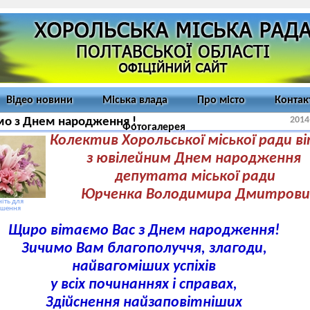
Відео новини
Міська влада
Про місто
Контак
2014
мо з Днем народження !
Фотогалерея
Колектив Хорольської міської ради в
з ювілейним Днем народження
депутата міської ради
Юрченка Володимира Дмитрови
іть для
ьшення
Щиро вітаємо Вас з Днем народження!
Зичимо
Вам благополуччя, злагоди
,
найвагоміших успіхів
у всіх починаннях і справах,
Здійснення найзаповітніших