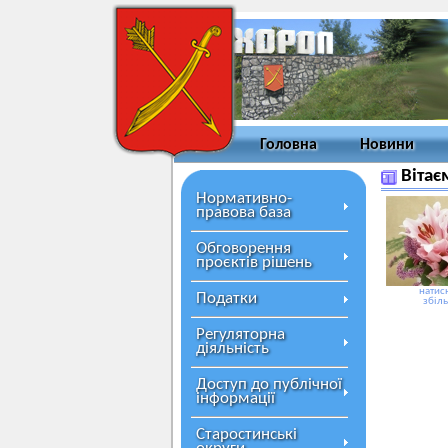
Головна
Новини
Вітає
Нормативно-
правова база
Обговорення
проєктів рішень
натисн
Податки
збіл
Регуляторна
діяльність
Доступ до публічної
інформації
Старостинські