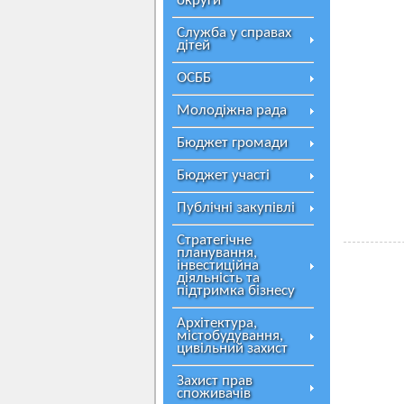
округи
Служба у справах
дітей
ОСББ
Молодіжна рада
Бюджет громади
Бюджет участі
Публічні закупівлі
Стратегічне
планування,
інвестиційна
діяльність та
підтримка бізнесу
Архітектура,
містобудування,
цивільний захист
Захист прав
споживачів