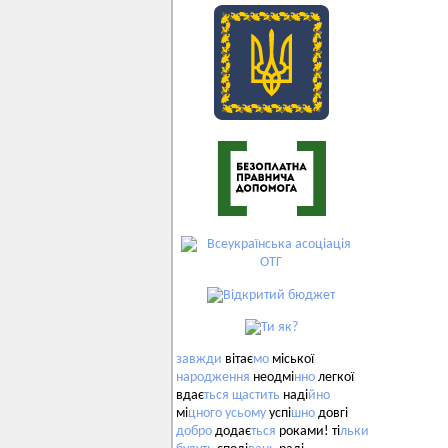
завжди
вітає
мо
міської
народження
неодмі
нно
легкої
вдає
ться
щастить
наді
йно
мі
цного
усьому
успі
шно
довгі
добро
додає
ться
роками! ті
льки