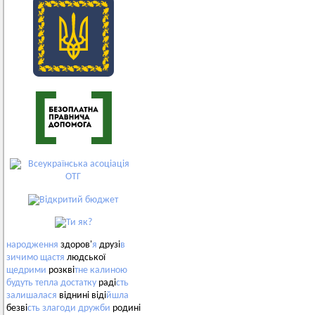
народження
здоров'
я
друзі
в
зичимо
щастя
людської
щедрими
розкві
тне
калиною
будуть
тепла
достатку
раді
сть
залишалася
віднині віді
йшла
безві
сть
злагоди
дружби
родині