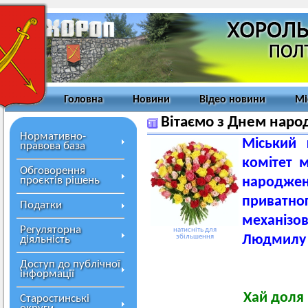
Головна
Новини
Відео новини
Мі
Вітаємо з Днем наро
Нормативно-
Міський 
правова база
комітет 
Обговорення
проєктів рішень
народже
приватно
Податки
механіз
Регуляторна
натисніть для
Людмилу 
збільшення
діяльність
Доступ до публічної
інформації
Хай доля 
Старостинські