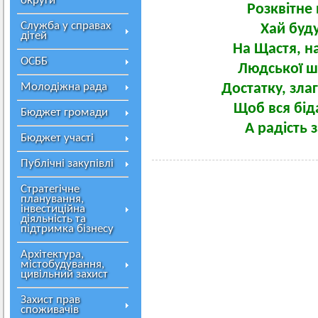
округи
Розквітне 
Служба у справах
Хай буд
дітей
На Щастя, на
ОСББ
Людської ш
Молодіжна рада
Достатку, зла
Щоб вся біда
Бюджет громади
А радість 
Бюджет участі
Публічні закупівлі
Стратегічне
планування,
інвестиційна
діяльність та
підтримка бізнесу
Архітектура,
містобудування,
цивільний захист
Захист прав
споживачів