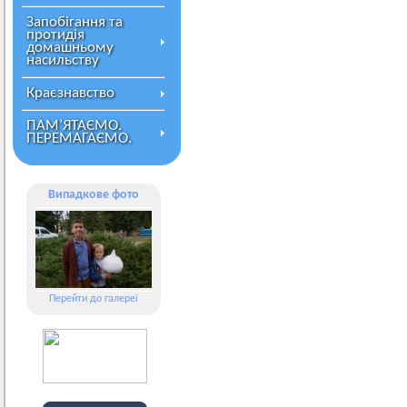
Запобігання та
протидія
домашньому
насильству
Краєзнавство
ПАМ’ЯТАЄМО.
ПЕРЕМАГАЄМО.
Випадкове фото
Перейти до галереї