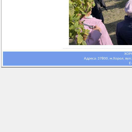
ХОР
Адреса: 37800, м.Хорол, вул.С
E