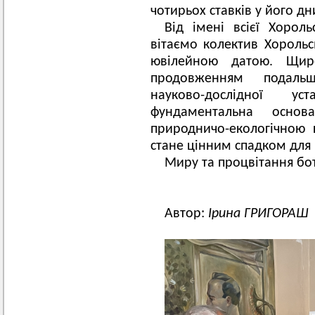
чотирьох ставків у його дн
Від імені всієї Хорол
вітаємо колектив Хорольс
ювілейною датою. Щи
продовженням подальш
науково-дослідної 
фундаментальна осно
природничо-екологічною 
стане цінним спадком для 
Миру та процвітання бот
Автор:
Ірина ГРИГОРАШ