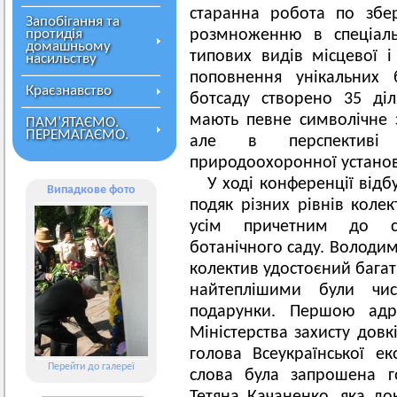
старанна робота по збер
Запобігання та
протидія
розмноженню в спеціаль
домашньому
типових видів місцевої і
насильству
поповнення унікальних 
Краєзнавство
ботсаду створено 35 ді
мають певне символічне з
ПАМ’ЯТАЄМО.
ПЕРЕМАГАЄМО.
але в перспективі 
природоохоронної устано
У ході конференції відб
Випадкове фото
подяк різних рівнів колек
усім причетним до сп
ботанічного саду. Володи
колектив удостоєний багат
найтеплішими були чис
подарунки. Першою адре
Міністерства захисту довк
голова Всеукраїнської ек
Перейти до галереї
слова була запрошена г