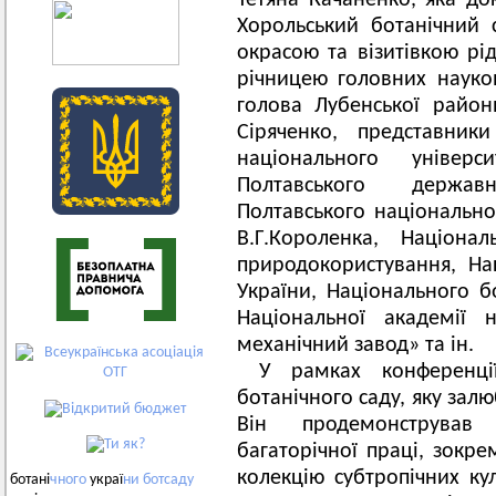
Тетяна Качаненко, яка до
Хорольський ботанічний с
окрасою та візитівкою рі
річницею головних науков
голова Лубенської районн
Сіряченко, представники
національного універ
Полтавського держав
Полтавського національног
В.Г.Короленка, Націонал
природокористування, На
України, Національного б
Національної академії 
механічний завод» та ін.
У рамках конференції
ботанічного саду, яку зал
Він продемонстрував
багаторічної праці, зокр
колекцію субтропічних кул
ботані
чного
украї
ни
ботсаду