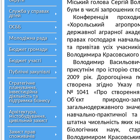
округи
Міський голова Сергій Во
були в числі запрошених го
Служба у справах
дітей
Конференція прохо
«Хорольський агропр
ОСББ
державної аграрної акад
Молодіжна рада
правах господаря навчаль
та привітав усіх учасник
Бюджет громади
Володимира Красовського 
Бюджет участі
Володимир Васильови
присутнім про історію ств
Публічні закупівлі
2009 рік. Дорогоцінна 
Стратегічне
створена згідно Указу п
планування,
інвестиційна
№1041 «Про створення Х
діяльність та
Об’єкт природно-з
підтримка бізнесу
загальнодержавного значе
Архітектура,
навчально-практичної та
містобудування,
цивільний захист
штатна чисельність яких н
біологічних наук, ст
Захист прав
споживачів
Володимиром Красовським 