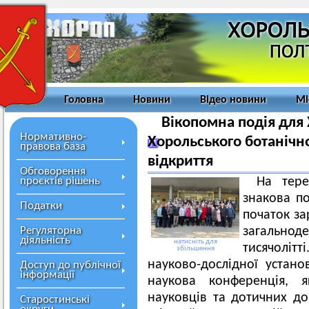
Головна
Новини
Відео новини
Мі
Вікопомна подія для
Нормативно-
Хорольського ботанічно
правова база
відкриття
Обговорення
проєктів рішень
На тере
знакова по
Податки
початок за
Регуляторна
загальн
діяльність
натисніть для
тисячолітт
збільшення
науково-дослідної устан
Доступ до публічної
інформації
наукова конференція, я
науковців та дотичних до
Старостинські