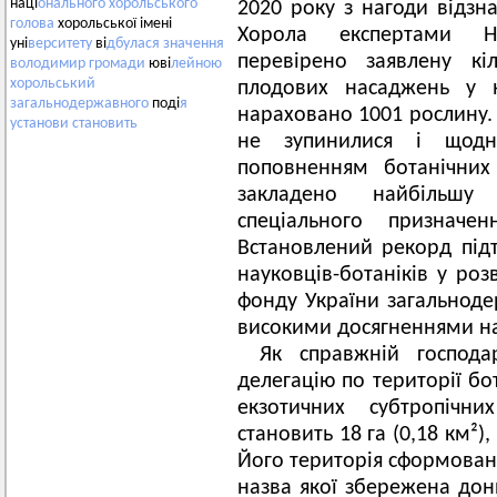
наці
онального
хорольського
2020 року з нагоди відзна
голова
хорольської імені
Хорола експертами На
уні
верситету
ві
дбулася
значення
перевірено заявлену кіл
володимир
громади
юві
лейною
хорольський
плодових насаджень у н
загальнодержавного
поді
я
нараховано 1001 рослину.
установи
становить
не зупинилися і щод
поповненням ботанічних
закладено найбільшу
спеціального призначе
Встановлений рекорд під
науковців-ботаніків у роз
фонду України загальнод
високими досягненнями на
Як справжній господа
делегацію по території бо
екзотичних субтропічн
становить 18 га (0,18 км²)
Його територія сформована
назва якої збережена дони