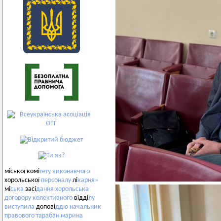
міської комі
тету
виконавчого
хорольської
персоналу
лі
карня»
мі
ська
засі
дання
хорольська
договору
колективного
відді
лу
виступила
допові
ддю
начальник
правового
тарабан
марина