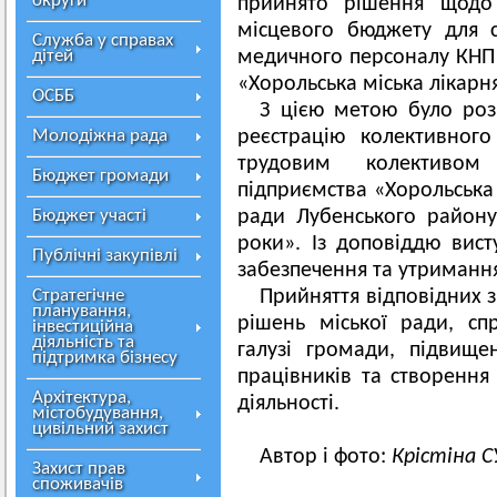
округи
прийнято рішення щодо 
місцевого бюджету для 
Служба у справах
дітей
медичного персоналу КНП
«Хорольська міська лікарн
ОСББ
З цією метою було роз
Молодіжна рада
реєстрацію колективног
трудовим колективом
Бюджет громади
підприємства «Хорольська 
Бюджет участі
ради Лубенського району
роки». Із доповіддю вист
Публічні закупівлі
забезпечення та утриманн
Стратегічне
Прийняття відповідних з
планування,
рішень міської ради, с
інвестиційна
діяльність та
галузі громади, підвище
підтримка бізнесу
працівників та створення
Архітектура,
діяльності.
містобудування,
цивільний захист
Автор і фото:
Крістіна 
Захист прав
споживачів