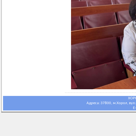
ХОР
Адреса: 37800, м.Хорол, вул.С
E