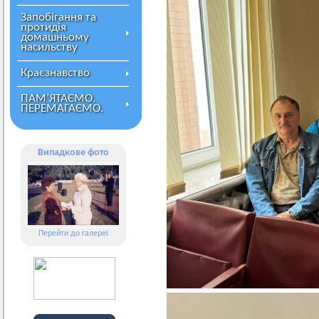
Запобігання та
протидія
домашньому
насильству
Краєзнавство
ПАМ’ЯТАЄМО.
ПЕРЕМАГАЄМО.
Випадкове фото
Перейти до галереї