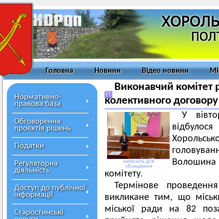
Головна
Новини
Відео новини
Мі
Виконавчий комітет 
Нормативно-
колективного договору 
правова база
У вівто
Обговорення
відбулося 
проєктів рішень
Хорольськ
Податки
головува
Волошина
натисніть для
Регуляторна
збільшення
діяльність
комітету.
Термінове проведення
Доступ до публічної
інформації
викликане тим, що міськ
міської ради на 82 поза
Старостинські