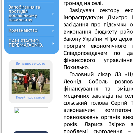
громад на селі.
Запобігання та
Завідувач сектору ек
протидія
домашньому
інфраструктури Дмитро 
насильству
засідання про підсумки с
Краєзнавство
виконання бюджету райо
Закону України «Про держ
ПАМ’ЯТАЄМО.
ПЕРЕМАГАЄМО.
програм економічного і
Співдоповідачем по д
фінансового управління
Випадкове фото
Похилько.
Головний лікар ЛЗ «Ц
Леонід Соболь розпо
фінансування та зміцне
медичних закладів на сел
Перейти до галереї
сільський голова Сергій 
виконавчим комітето
повноважень органів вик
років. Лариса Звірко а
проблемі сьогодення –