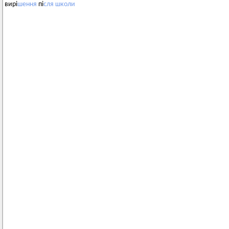
вирі
шення
пі
сля
школи