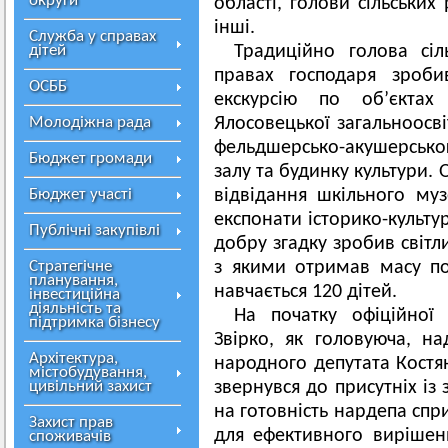
округи
області, голови сільських
інші.
Служба у справах
дітей
Традиційно гол
ова сіл
правах господаря зроби
ОСББ
екскурсію по об’єктах
Молодіжна рада
Ялосовецької загальноосвіт
фельдшерсько-акушерсько
Бюджет громади
залу та будинку культури.
Бюджет участі
відвідання шкільного музе
експонати історико-культу
Публічні закупівлі
добру згадку зробив світл
Стратегічне
з якими отримав масу по
планування,
навчається 120 дітей.
інвестиційна
діяльність та
На початку офіційної 
підтримка бізнесу
Звірко, як головуюча, н
Архітектура,
народного депутата Костя
містобудування,
цивільний захист
звернувся до присутніх із
на готовність нардепа спр
Захист прав
для ефективного вирішен
споживачів