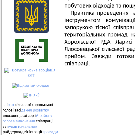
побутових відходів та пошу
Практика проведення та
інструментом комунікац
запорукою тісної співпра
територіальних громад н
Хорольської РДА Ларисі
Ялосовецької сільської ра
прийом. Завжди готови
співпраці.
зві
рко
сільської хорольської
голові засі
дання
розвитку
ялосовецької сергі
й
району
голова
виконання
співпраці
зві
тував
начальник
райдержадміністрації
громади