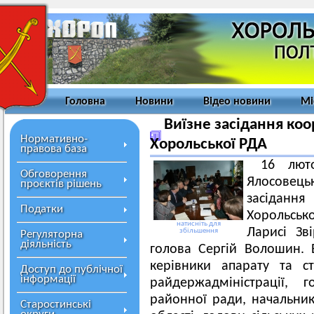
Головна
Новини
Відео новини
Мі
Виїзне засідання коо
Нормативно-
Хорольської РДА
правова база
16 лют
Обговорення
Ялосовецьк
проєктів рішень
засідання
Податки
Хорольсько
натисніть для
Ларисі Зв
збільшення
Регуляторна
діяльність
голова Сергій Волошин. 
керівники апарату та стр
Доступ до публічної
інформації
райдержадміністрації, 
районної ради, начальник 
Старостинські