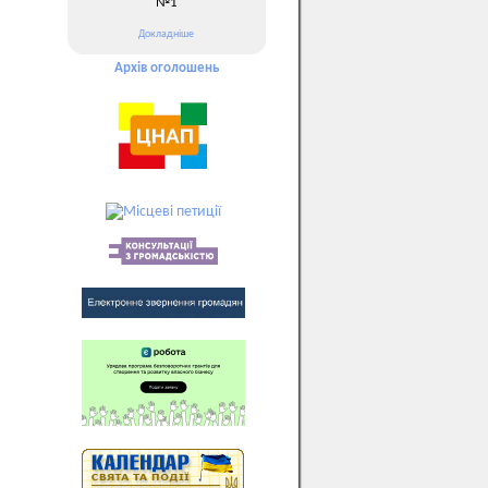
№1
Докладніше
Архів оголошень