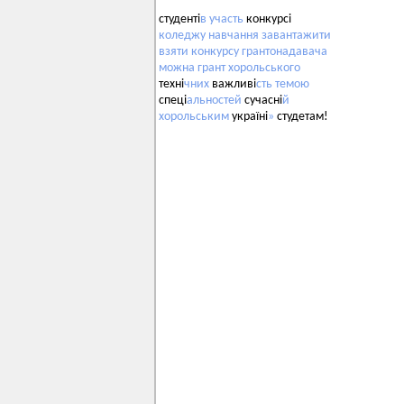
студенті
в
участь
конкурсі
коледжу
навчання
завантажити
взяти
конкурсу
грантонадавача
можна
грант
хорольського
техні
чних
важливі
сть
темою
спеці
альностей
сучасні
й
хорольським
україні
»
студетам!