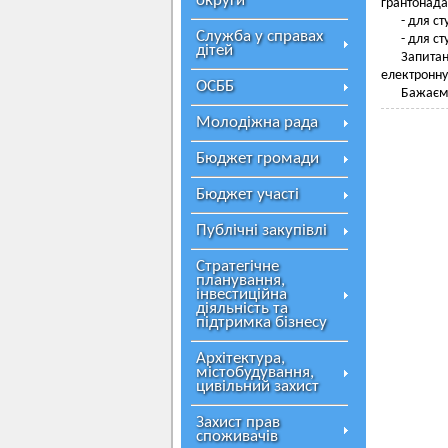
округи
грантонада
- для с
Служба у справах
- для с
дітей
Запитан
електронну
ОСББ
Бажаємо
Молодіжна рада
Бюджет громади
Бюджет участі
Публічні закупівлі
Стратегічне
планування,
інвестиційна
діяльність та
підтримка бізнесу
Архітектура,
містобудування,
цивільний захист
Захист прав
споживачів