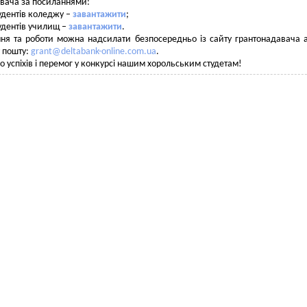
вача за посиланнями:
тудентів коледжу –
завантажити
;
тудентів училищ –
завантажити
.
ня та роботи можна надсилати безпосередньо із сайту грантонадавача 
 пошту:
grant@deltabank-online.com.ua
.
 успіхів і перемог у конкурсі нашим хорольським студетам!