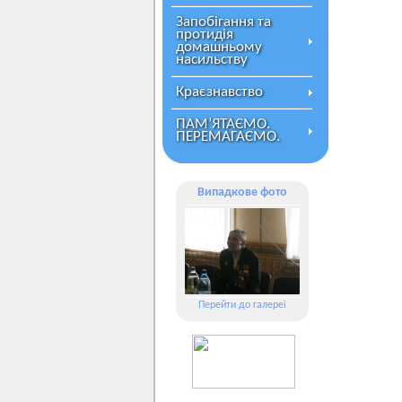
Запобігання та
протидія
домашньому
насильству
Краєзнавство
ПАМ’ЯТАЄМО.
ПЕРЕМАГАЄМО.
Випадкове фото
Перейти до галереї