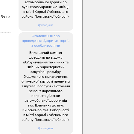
автомобільної дороги по
вул.Героїв української авіації
в місті Хоролі Лубенського
району Полтавської області»
або на
Докладніше
Оголошення про
проведення відкритих торгів
з особливостями
Виконавчий комітет
доводить до відома
обґрунтування технічних та
якісних характеристик
закупівлі, розміру
бюджетного призначення,
очікуваної вартості предмета
закупівлі послуги «Поточний
ремонт дорожнього
покриття ділянки
автомобільної дороги від
вул. Шевченка до вул.
Київська по вул. Соборності
в місті Хоролі Лубенського
району Полтавської області»
Докладніше