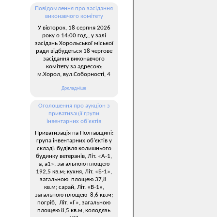
Повідомлення про засідання
виконавчого комітету
У вівторок, 18 серпня 2026
року о 14:00 год., у залі
засідань Хорольської міської
ради відбудеться 18 чергове
засідання виконавчого
комітету за адресою:
м.Хорол, вул.Соборності, 4
Докладніше
Оголошення про аукціон з
приватизації групи
інвентарних об’єктів
Приватизація на Полтавщині:
група інвентарних об’єктів у
складі: будівля колишнього
будинку ветеранів, Літ. «А-1,
а, а1», загальною площею
192,5 кв.м; кухня, Літ. «Б-1»,
загальною площею 37,8
кв.м; сарай, Літ. «В-1»,
загальною площею 8,6 кв.м;
погріб, Літ. «Г», загальною
площею 8,5 кв.м; колодязь