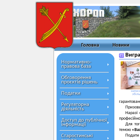
Головна
Новини
Вигра
Нормативно-
правова база
Обговорення
проєктів рішень
натисн
Податки
збіл
гарантован
Регуляторна
Призов
діяльність
Наразі 
професійно
Доступ до публічної
інформації
Для тог
темою
«Важ
Старостинські
Подат