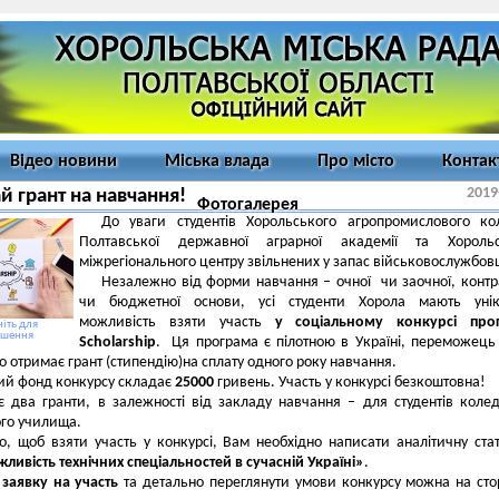
Відео новини
Міська влада
Про місто
Контак
2019
й грант на навчання!
Фотогалерея
До уваги студентів Хорольського агропромислового ко
Полтавської державної аграрної академії та Хорольс
міжрегіонального центру звільнених у запас військовослужбов
Незалежно від форми навчання – очної чи заочної, контр
чи бюджетної основи, усі студенти Хорола мають унік
можливість взяти участь
у соціальному конкурсі про
іть для
ьшення
Scholarship
. Ця програма є пілотною в Україні, переможець
о отримає грант (стипендію)на сплату одного року навчання.
ий фонд конкурсу складає
25000
гривень. Участь у конкурсі безкоштовна!
є два гранти, в залежності від закладу навчання – для студентів коле
го училища.
о, щоб взяти участь у конкурсі, Вам необхідно написати аналітичну ста
ливість технічних спеціальностей в сучасній Україні»
.
и
заявку на участь
та детально переглянути умови конкурсу можна на сто