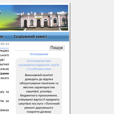
ти
Соціальний захист
-05-14
леджу
Оголошення
ького
ців!
Оголошення про
актної
проведення відкритих торгів
альну
з особливостями
грами
Виконавчий комітет
 якого
доводить до відома
обґрунтування технічних та
якісних характеристик
закупівлі, розміру
джу та
бюджетного призначення,
очікуваної вартості предмета
ттю за
закупівлі послуги «Поточний
ремонт дорожнього
рінках
покриття ділянки