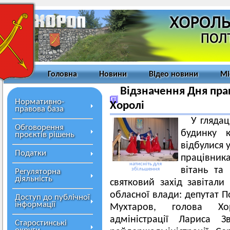
Головна
Новини
Відео новини
Мі
Відзначення Дня пра
Нормативно-
Хоролі
правова база
У гляда
Обговорення
будинку 
проєктів рішень
відбулися 
Податки
працівник
натисніть для
вітань та
збільшення
Регуляторна
діяльність
святковий захід завітали
обласної влади: депутат П
Доступ до публічної
інформації
Мухтаров, голова Хо
адміністрації Лариса З
Старостинські