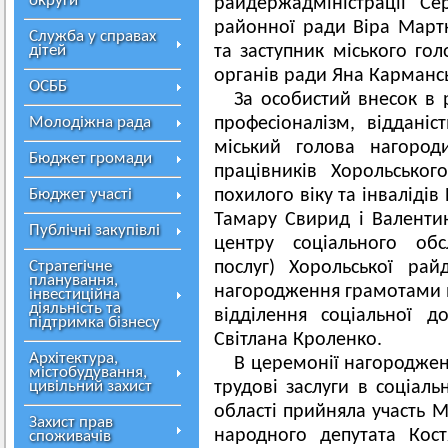
округи
райдержадміністрації Се
районної ради Віра Март
Служба у справах
дітей
та заступник міського гол
органів ради Яна Карманс
ОСББ
За особистий внесок в 
Молодіжна рада
професіоналізм, відданіс
міський голова нагоро
Бюджет громади
працівників Хорольськог
Бюджет участі
похилого віку та інваліді
Тамару Свирид і Валентин
Публічні закупівлі
центру соціального обс
Стратегічне
послуг) Хорольської рай
планування,
нагородження грамотами м
інвестиційна
діяльність та
відділення соціальної 
підтримка бізнесу
Світлана Кроленко.
Архітектура,
В церемонії нагороджен
містобудування,
цивільний захист
трудові заслуги в соціаль
області прийняла участь М
Захист прав
народного депутата Кост
споживачів