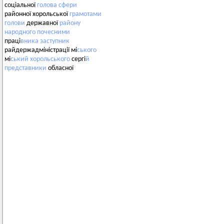
соціальної
голова
сфери
районної хорольської
грамотами
голови
державної
району
народного
почесними
праці
вника
заступник
райдержадміністрації мі
ського
мі
ський
хорольського
сергі
й
представники
обласної