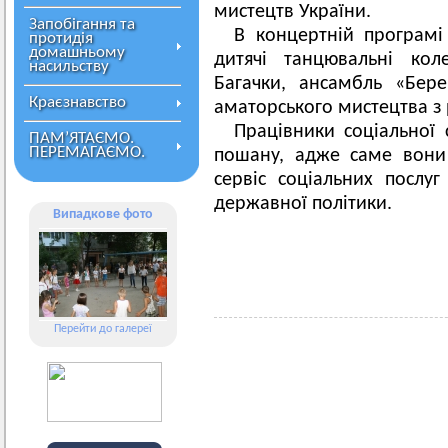
мистецтв України.
Запобігання та
В концертній програмі 
протидія
домашньому
дитячі танцювальні кол
насильству
Багачки, ансамбль «Бер
Краєзнавство
аматорського мистецтва з 
Працівники соціальної 
ПАМ’ЯТАЄМО.
ПЕРЕМАГАЄМО.
пошану, адже саме вони 
сервіс соціальних послу
державної політики.
Випадкове фото
Перейти до галереї