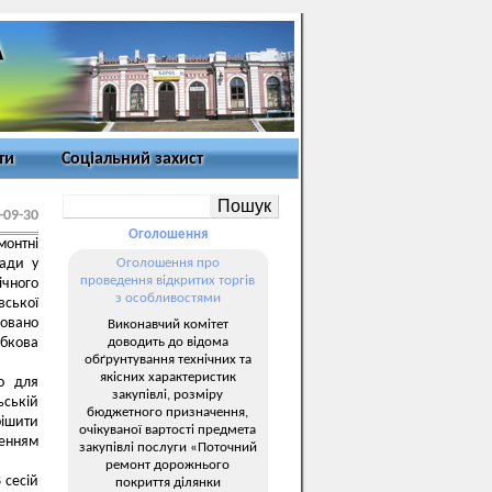
ти
Соціальний захист
-09-30
Оголошення
онтні
мади у
Оголошення про
проведення відкритих торгів
ічного
з особливостями
вської
довано
Виконавчий комітет
доводить до відома
обкова
обґрунтування технічних та
якісних характеристик
го для
закупівлі, розміру
ьській
бюджетного призначення,
рішити
очікуваної вартості предмета
ченням
закупівлі послуги «Поточний
ремонт дорожнього
 сесій
покриття ділянки