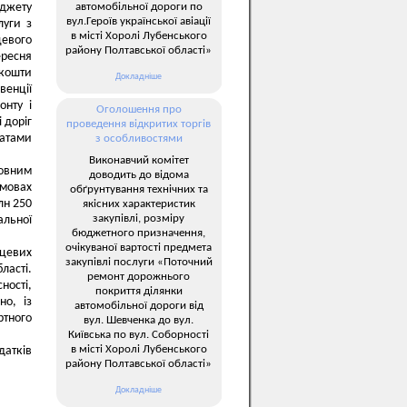
автомобільної дороги по
юджету
вул.Героїв української авіації
луги з
в місті Хоролі Лубенського
цевого
району Полтавської області»
ересня
 кошти
Докладніше
венції
онту і
Оголошення про
 доріг
проведення відкритих торгів
атами
з особливостями
Виконавчий комітет
товним
доводить до відома
мовах
обґрунтування технічних та
лн 250
якісних характеристик
закупівлі, розміру
альної
бюджетного призначення,
очікуваної вартості предмета
сцевих
закупівлі послуги «Поточний
ласті.
ремонт дорожнього
ості,
покриття ділянки
но, із
автомобільної дороги від
ртного
вул. Шевченка до вул.
Київська по вул. Соборності
в місті Хоролі Лубенського
датків
району Полтавської області»
Докладніше