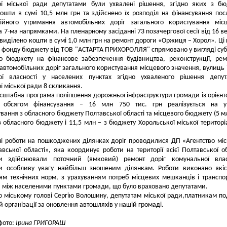
ої міської ради депутатами були ухвалені рішення, згідно яких з б
ошти в сумі 10,5 млн грн та здійснено їх розподіл на фінансування пос
ційного утримання автомобільних доріг загального користування міс
а 7-ма напрямками. На пленарному засіданні 73 позачергової сесії від 16 в
виділено кошти в сумі 1,0 млн грн на ремонт дороги «Оржиця – Хорол». Ці
о фонду бюджету від ТОВ "АСТАРТА ПРИХОРОЛЛЯ" спрямовано у вигляді суб
о бюджету на фінансове забезпечення будівництва, реконструкції, рем
автомобільних доріг загального користування місцевого значення, вулиць і
ої власності у населених пунктах згідно ухваленого рішення депут
ї міської ради 8 скликання.
сштабна програма поліпшення дорожньої інфраструктури громади із орієн
 обсягом фінансування – 16 млн 750 тис. грн реалізується на у
ування з обласного бюджету Полтавської області та місцевого бюджету (5 м
 з обласного бюджету і 11,5 млн – з бюджету Хорольської міської територі
і роботи на пошкоджених ділянках доріг проводилися ДП «Агентство мі
авської області», яка координує роботи на території всієї Полтавської об
и здійснювали поточний (ямковий) ремонт доріг комунальної власн
и особливу увагу найбільш зношеним ділянкам. Роботи виконано якіс
м технічних норм, з урахуванням потреб місцевих мешканців і транспо
 між населеними пунктами громади, що було враховано депутатами.
 міському голові Сергію Волошину, депутатам міської ради,платникам по
й організації за оновлення автошляхів у нашій громаді.
 фото:
Ірина ГРИГОРАШ