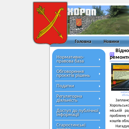
Головна
Новини
Відно
Нормативно-
ремонтн
правова база
Обговорення
проєктів рішень
Податки
натисн
збіл
Регуляторна
діяльність
Заплан
Хорольсько
Доступ до публічної
міській р
інформації
проблему п
коштів обл
Старостинські
Нагадує