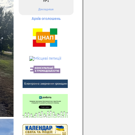
№1
Докладніше
Архів оголошень