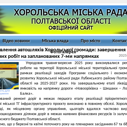
Відео новини
Міська влада
Про місто
Контак
влення автошляхів Хорольської громади: завершення
Фотогалерея
2025
их робіт на запланованих 7-ми напрямках
Упродовж травня-вересня 2025 року виконувалися рем
роботи на території Хорольської міської територіальної гро
рамках реалізації заходів Програми соціального і економ
розвитку Хорольської міської ради Лубенського району Полта
області на 2025-2027 роки. На завершальному етапі лікві
ямковість на напрямку дороги «Новооріхівка – Шишаки – Л
іть для
Балка».
ьшення
ований ремонт доріг в межах першого етапу реалізації пріоритетно
ї міської ТГ інфраструктурного проєкту виконано в повному обсязі. Хорол
аді, як місцевому органу управління, цьогоріч вдалося частково ви
ошкоджених ділянок доріг в межах наявних фінансових ресурсів із залу
асного бюджету Полтавської області.
мо, що у березні та квітні поточного року на пленарних засіданнях 67 та 68