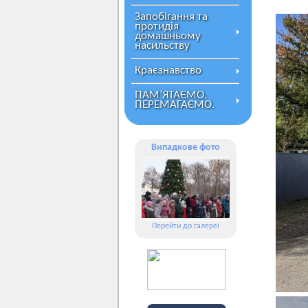
Запобігання та
протидія
домашньому
насильству
Краєзнавство
ПАМ’ЯТАЄМО.
ПЕРЕМАГАЄМО.
Випадкове фото
Перейти до галереї