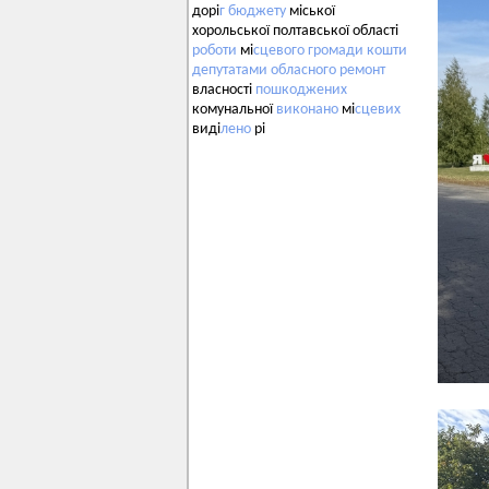
дорі
г
бюджету
міської
хорольської полтавської області
роботи
мі
сцевого
громади
кошти
депутатами
обласного
ремонт
власності
пошкоджених
комунальної
виконано
мі
сцевих
виді
лено
рі