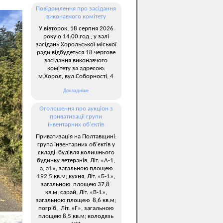
Повідомлення про засідання
виконавчого комітету
У вівторок, 18 серпня 2026
року о 14:00 год., у залі
засідань Хорольської міської
ради відбудеться 18 чергове
засідання виконавчого
комітету за адресою:
м.Хорол, вул.Соборності, 4
Докладніше
Оголошення про аукціон з
приватизації групи
інвентарних об’єктів
Приватизація на Полтавщині:
група інвентарних об’єктів у
складі: будівля колишнього
будинку ветеранів, Літ. «А-1,
а, а1», загальною площею
192,5 кв.м; кухня, Літ. «Б-1»,
загальною площею 37,8
кв.м; сарай, Літ. «В-1»,
загальною площею 8,6 кв.м;
погріб, Літ. «Г», загальною
площею 8,5 кв.м; колодязь