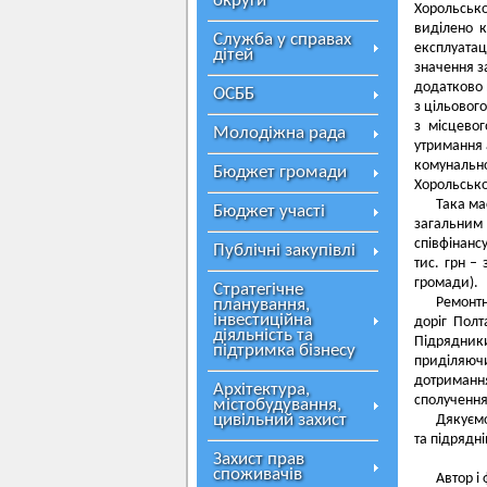
округи
Хорольськ
виділено к
Служба у справах
експлуата
дітей
значення з
додатково 
ОСББ
з цільовог
з місцевог
Молодіжна рада
утримання 
комунальн
Бюджет громади
Хорольсько
Така ма
Бюджет участі
загальним
співфінанс
Публічні закупівлі
тис. грн –
громади).
Стратегічне
Ремонтн
планування,
інвестиційна
доріг Полт
діяльність та
Підрядник
підтримка бізнесу
приділяюч
дотримання
Архітектура,
сполучення
містобудування,
цивільний захист
Дякуємо
та підрядні
Захист прав
споживачів
Автор і