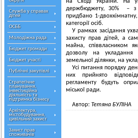
округи
на Сході України. На у
держбюджету, 30% – з 
Служба у справах
дітей
придбано 1-двохкімнатну, 
категорії осіб.
ОСББ
У рамках засідання ухв
Молодіжна рада
захисту прав дітей, а са
майна, співвласником я
Бюджет громади
дозволу на укладання 
Бюджет участі
земельної ділянки, на укл
Усі питання порядку ден
Публічні закупівлі
них прийнято відповід
Стратегічне
регламенту будуть опри
планування,
міської ради.
інвестиційна
діяльність та
підтримка бізнесу
Автор:
Тетяна БУЛІНА
Архітектура,
містобудування,
цивільний захист
Захист прав
споживачів