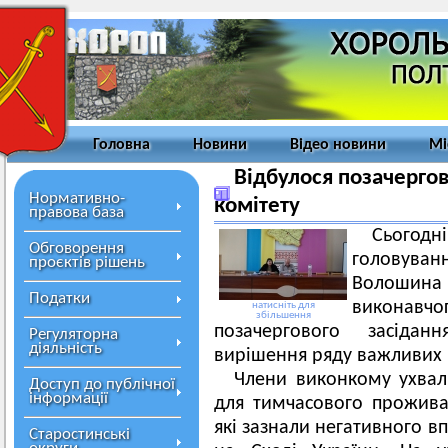
Головна
Новини
Відео новини
Мі
Відбулося позачергов
Нормативно-
комітету
правова база
Сьогод
Обговорення
головува
проєктів рішень
Волошина в
Податки
виконавчо
натисніть для
збільшення
позачергового засідан
Регуляторна
діяльність
вирішення ряду важливих 
Члени виконкому ухва
Доступ до публічної
інформації
для тимчасового прожива
які зазнали негативного в
Старостинські