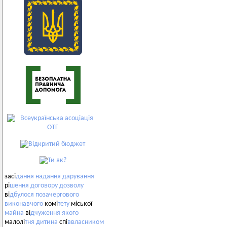
засі
дання
надання
дарування
рі
шення
договору
дозволу
ві
дбулося
позачергового
виконавчого
комі
тету
міської
майна
ві
дчуження
якого
малолі
тня
дитина
спі
ввласником