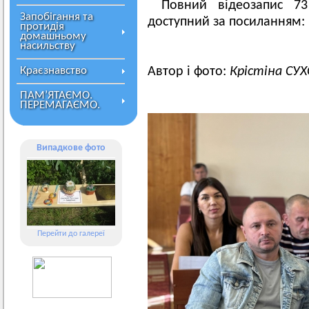
Повний відеозапис 73
Запобігання та
доступний за посиланням:
протидія
домашньому
насильству
Краєзнавство
Автор і фото:
Крістіна СУ
ПАМ’ЯТАЄМО.
ПЕРЕМАГАЄМО.
Випадкове фото
Перейти до галереї