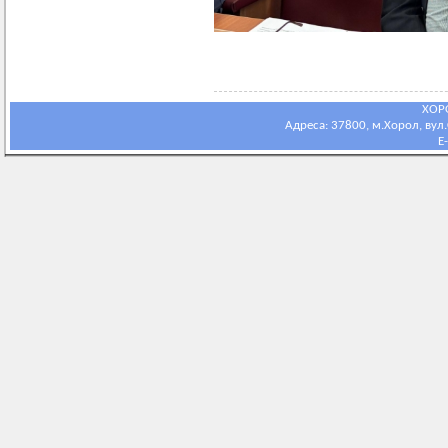
ХОР
Адреса: 37800, м.Хорол, вул.С
E