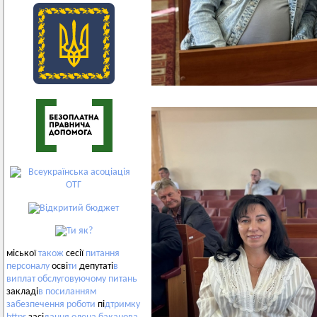
міської
також
сесії
питання
персоналу
осві
ти
депутаті
в
виплат
обслуговуючому
питань
закладі
в
посиланням
забезпечення
роботи
пі
дтримку