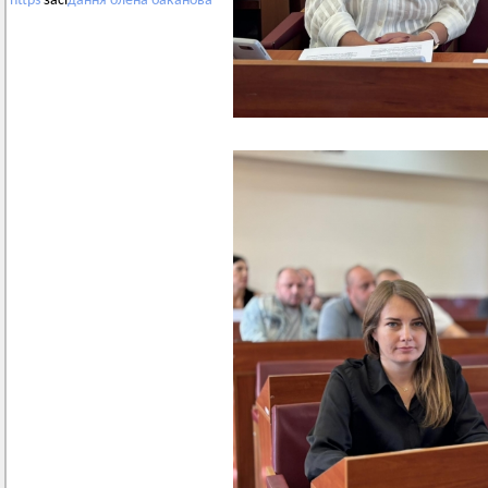
https
засі
дання
олена
баканова