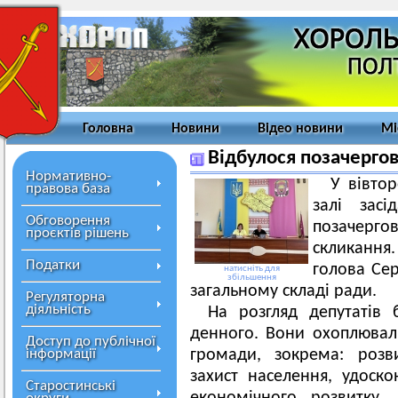
Головна
Новини
Відео новини
Мі
Відбулося позачергов
Нормативно-
У вівтор
правова база
залі засі
Обговорення
позачергов
проєктів рішень
скликання.
Податки
голова Сер
натисніть для
збільшення
загальному складі ради.
Регуляторна
діяльність
На розгляд депутатів
денного. Вони охоплювал
Доступ до публічної
інформації
громади, зокрема: розв
захист населення, удоско
Старостинські