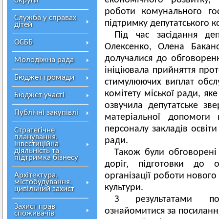
економічного розвитку,
округи
роботи комунального го
Служба у справах
підтримку депутатського к
дітей
Під час засідання де
ОСББ
Олексенко, Олена Бакан
долучалися до обговорен
Молодіжна рада
ініціювала прийняття прот
Бюджет громади
стимулюючих виплат обсл
комітету міської ради, як
Бюджет участі
озвучила депутатське зв
Публічні закупівлі
матеріальної допомоги 
персоналу закладів освіти
Стратегічне
планування,
ради.
інвестиційна
діяльність та
Також були обговорені
підтримка бізнесу
доріг, підготовки до 
Архітектура,
організації роботи нового
містобудування,
культури.
цивільний захист
З результатами по
Захист прав
ознайомитися за посилан
споживачів