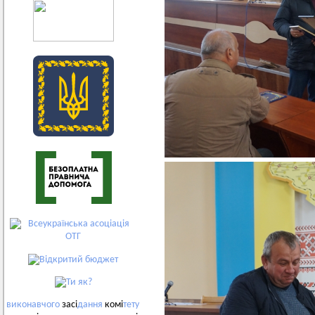
виконавчого
засі
дання
комі
тету