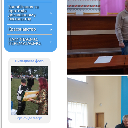
Запобігання та
протидія
домашньому
насильству
Краєзнавство
ПАМ’ЯТАЄМО.
ПЕРЕМАГАЄМО.
Випадкове фото
Перейти до галереї