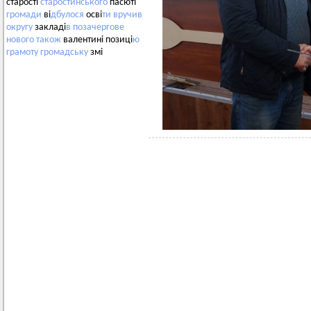
старості
старостинського
пасюті
громади
ві
дбулося
осві
ти
вручив
округу
закладі
в
позачергове
нового
також
валентині позиці
ю
грамоту
громадську
змі