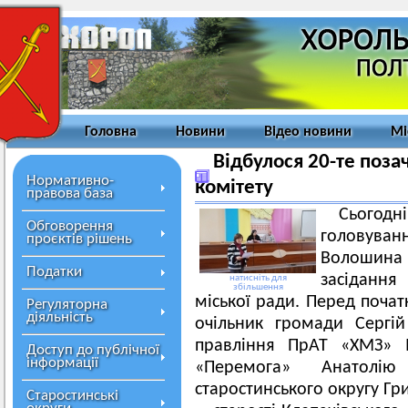
Головна
Новини
Відео новини
Мі
Відбулося 20-те поза
Нормативно-
комітету
правова база
Сьогодн
Обговорення
головува
проєктів рішень
Волошина
Податки
засідання
натисніть для
збільшення
міської ради. Перед почат
Регуляторна
діяльність
очільник громади Сергі
правління ПрАТ «ХМЗ» 
Доступ до публічної
інформації
«Перемога» Анатолію
старостинського округу Гр
Старостинські