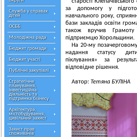
округи
старості Клепачівського
за допомогу у підгото
Служба у справах
дітей
навчального року, сприян
бази закладів освіти гром
ОСББ
також вручив Грамоту
Молодіжна рада
підприємцю Хорольщини.
На 20-му позачерговому
Бюджет громади
надання статусу дити
Бюджет участі
піклування» за резуль
відповідне рішення.
Публічні закупівлі
Стратегічне
Автор:
Тетяна БУЛІНА
планування,
інвестиційна
діяльність та
підтримка бізнесу
Архітектура,
містобудування,
цивільний захист
Захист прав
споживачів