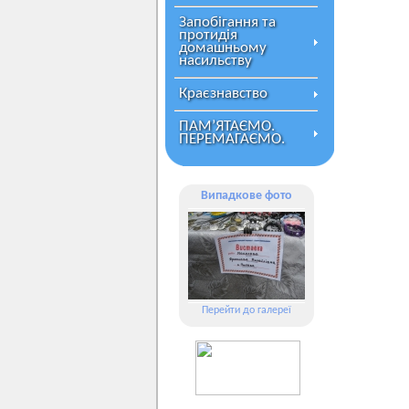
Запобігання та
протидія
домашньому
насильству
Краєзнавство
ПАМ’ЯТАЄМО.
ПЕРЕМАГАЄМО.
Випадкове фото
Перейти до галереї