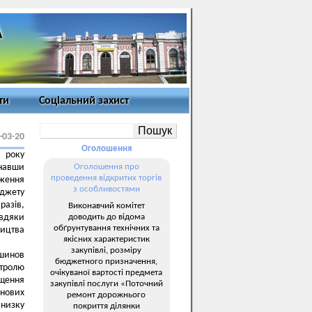
ти
Соціальний захист
-03-20
Оголошення
 року
навши
Оголошення про
проведення відкритих торгів
ження
з особливостями
джету
разів,
Виконавчий комітет
доводить до відома
авдяки
обґрунтування технічних та
ництва
якісних характеристик
закупівлі, розміру
ошинов
бюджетного призначення,
нтролю
очікуваної вартості предмета
щення
закупівлі послуги «Поточний
юнових
ремонт дорожнього
 низку
покриття ділянки