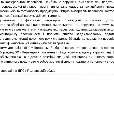
 та камеральних перевірок. Найбільше порушень виявлено при недотр
 господарської діяльності норм і вимог законодавства при здійсненні розд
лкогольною та тютюновою продукцією. Згідно матеріалів перевірок засто
нансові) санкції на суму 3,5 млн гривень.
ультатами 93 фактичних перевірок, проведених з питань дотри
тва за зберіганням і використанням пального – 12 порушень на суму 0
рім того за результатами камеральних перевірок поданих декларацій акц
моніторингу своєчасності і повноти сплати задекларованих подат
ь у другому місяці поточного року складено 60 актів камеральних переві
них (фінансових) санкцій 77,86 тисяч гривень.
ному управлінні ДПС у Полтавській області нагадали, що відповідно до пун
 5 розділу ХХ «Перехідних положень» Податкового кодексу України, від 1
збільшено на 20 відсотків розміри специфічних ставок акцизного пода
го акцизного податкового зобов’язання зі сплати податку з тютюнових виро
 управління ДПС у Полтавській області