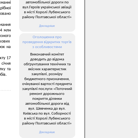
автомобільної дороги по
иманні
вул.Героїв української авіації
рібної
в місті Хоролі Лубенського
совано
району Полтавської області»
мання
Докладніше
,4 млн
изного
Оголошення про
кових
проведення відкритих торгів
рок на
з особливостями
Виконавчий комітет
кту 17
доводить до відома
 січня
обґрунтування технічних та
тку та
якісних характеристик
закупівлі, розміру
бів.
бюджетного призначення,
очікуваної вартості предмета
закупівлі послуги «Поточний
ремонт дорожнього
покриття ділянки
автомобільної дороги від
вул. Шевченка до вул.
Київська по вул. Соборності
в місті Хоролі Лубенського
району Полтавської області»
Докладніше