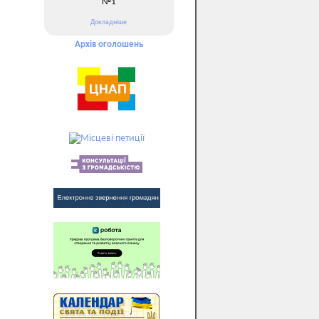
№1
Докладніше
Архів оголошень