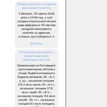
Повідомлення про засідання
виконавчого комітету
У вівторок, 18 серпня 2026
року о 14:00 год., у залі
засідань Хорольської міської
ради відбудеться 18 чергове
засідання виконавчого
комітету за адресою:
м.Хорол, вул.Соборності, 4
Докладніше
Оголошення про аукціон з
приватизації групи
інвентарних об’єктів
Приватизація на Полтавщині:
група інвентарних об’єктів у
складі: будівля колишнього
будинку ветеранів, Літ. «А-1,
а, а1», загальною площею
192,5 кв.м; кухня, Літ. «Б-1»,
загальною площею 37,8
кв.м; сарай, Літ. «В-1»,
загальною площею 8,6 кв.м;
погріб, Літ. «Г», загальною
площею 8,5 кв.м; колодязь