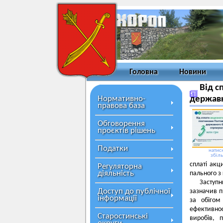
Головна
Новини
Від с
Нормативно-
державн
правова база
Обговорення
проєктів рішень
Податки
натисн
збіл
сплаті акц
Регуляторна
діяльність
пального з
Заступн
Доступ до публічної
зазначив п
інформації
за обігом
ефективнос
Старостинські
виробів, 