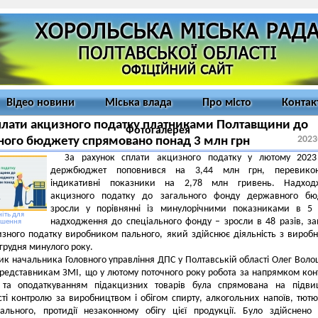
Відео новини
Міська влада
Про місто
Контак
плати акцизного податку платниками Полтавщини до
Фотогалерея
2023
ого бюджету спрямовано понад 3 млн грн
За рахунок сплати акцизного податку у лютому 2023
держбюджет поповнився на 3,44 млн грн, перевико
індикативні показники на 2,78 млн гривень. Надход
акцизного податку до загального фонду державного бю
зросли у порівнянні із минулорічними показниками в 5 
іть для
надходження до спеціального фонду – зросли в 48 разів, з
ьшення
изного податку виробником пального, який здійснює діяльність з вироб
 грудня минулого року.
ик начальника Головного управління ДПС у Полтавській області Олег Вол
редставникам ЗМІ, що у лютому поточного року робота за напрямком ко
 та оподаткуванням підакцизних товарів була спрямована на підви
ті контролю за виробництвом і обігом спирту, алкогольних напоїв, тют
пального, протидії незаконному обігу цієї продукції. Було здійснено