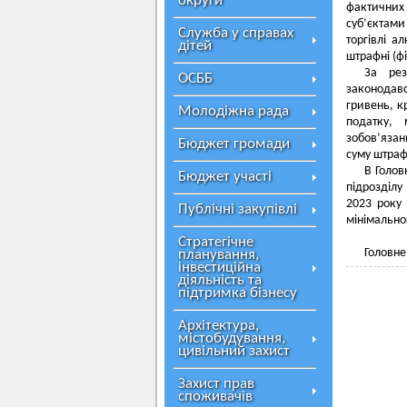
округи
фактичних
суб’єктами
Служба у справах
торгівлі а
дітей
штрафні (фі
За рез
ОСББ
законодавс
гривень, к
Молодіжна рада
податку, 
зобов’язан
Бюджет громади
суму штраф
В Голов
Бюджет участі
підрозділу
2023 року 
Публічні закупівлі
мінімально
Стратегічне
Головне
планування,
інвестиційна
діяльність та
підтримка бізнесу
Архітектура,
містобудування,
цивільний захист
Захист прав
споживачів