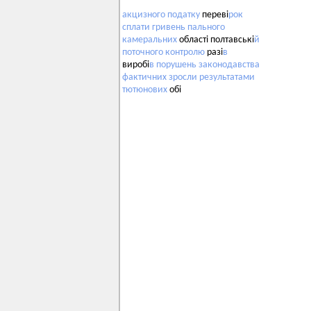
акцизного
податку
переві
рок
сплати
гривень
пального
камеральних
області полтавські
й
поточного
контролю
разі
в
виробі
в
порушень
законодавства
фактичних
зросли
результатами
тютюнових
обі