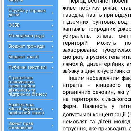
округи
Період весняної повені
живе поблизу річки, ста
Служба у справах
дітей
паводка, навіть при відсу
підземних ґрунтових вод, 
ОСББ
каптажів природних джер
Молодіжна рада
убиралень, хлівів, смі
територій можуть по
Бюджет громади
захворювань: туберкульо
Бюджет участі
сибірки, вірусних гепатиті
лямблій, дизентерійних а
Публічні закупівлі
зв'язку з цим існує ризик 
Стратегічне
Іншим небезпечним факт
планування,
нітратів – кінцевого п
інвестиційна
діяльність та
органічних речовин, які у 
підтримка бізнесу
на територіях сільського
Архітектура,
ферм. Наявність у питн
містобудування,
цивільний захист
допустимої концентрації (
немовлят та дітей молод
Захист прав
споживачів
отруєння, яке призводить 