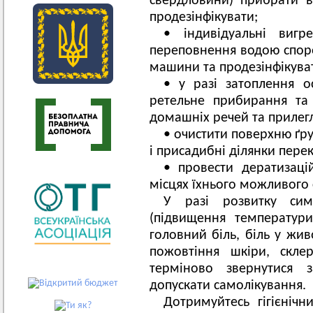
свердловини) прибрати в
продезінфікувати;
• індивідуальні вигр
переповнення водою спор
машини та продезінфікува
• у разі затоплення о
ретельне прибирання та 
домашніх речей та прилегл
• очистити поверхню ґру
і присадибні ділянки перек
• провести дератизаці
місцях їхнього можливого 
У разі розвитку сим
(підвищення температури
головний біль, біль у жив
пожовтіння шкіри, скле
терміново звернутися
допускати самолікування.
Дотримуйтесь гігієнічн