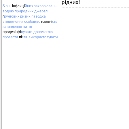
рідних!
&bull
інфекці
йних
захворювань
водою
природних
джерел
ґ
рунтових
ризик
паводка
виникнення
особливо
наявні
сть
затоплення
пиття
продезінфі
кувати
допомогою
провести
пі
сля
використовувати