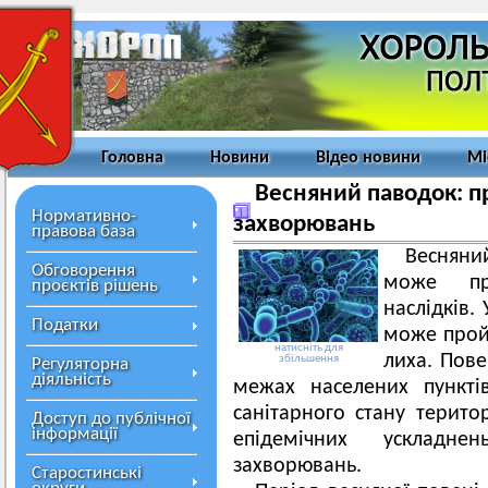
Головна
Новини
Відео новини
Мі
Весняний паводок: п
Нормативно-
захворювань
правова база
Весняни
Обговорення
може пр
проєктів рішень
наслідків.
Податки
може прой
натисніть для
лиха. Пове
збільшення
Регуляторна
діяльність
межах населених пункті
санітарного стану терито
Доступ до публічної
інформації
епідемічних ускладн
захворювань.
Старостинські