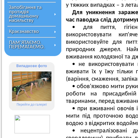
у тяжких випадках – з лет
Запобігання та
протидія
Для уникнення зараже
домашньому
час паводка слід дотриму
насильству
• для пиття, гігієн
Краєзнавство
використовувати кип'я
використовуйте для пит
ПАМ’ЯТАЄМО.
ПЕРЕМАГАЄМО.
природних джерел. Найк
вживання колодязної та д
• не використовувати п
Випадкове фото
вживати їх у їжу тільки 
(варіння, смаження, запіка
• обов'язково мити руки
роботи на присадибній 
тваринами, перед вживанн
Перейти до галереї
• при вживанні овочів і
мити під проточною водо
водою з відкритих водойм
• нецентралізовані д