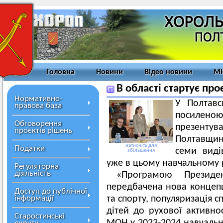
Головна
Новини
Відео новини
Мі
В області стартує пр
Нормативно-
У Полтавс
правова база
посиле
Обговорення
презентув
проєктів рішень
Полтавщини
натисніть для
Податки
семи виді
збільшення
уже в цьому навчальному 
Регуляторна
діяльність
«Програмою Президе
передбачена нова концепц
Доступ до публічної
інформації
та спорту, популяризація с
дітей до рухової активнос
Старостинські