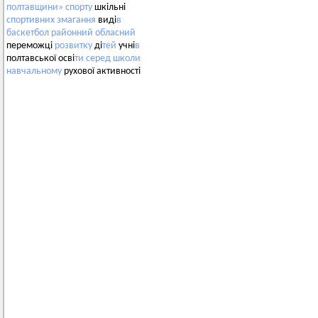
полтавщини»
спорту
шкільні
спортивних
змагання
виді
в
баскетбол
районний
обласний
переможці
розвитку
ді
тей
учні
в
полтавської осві
ти
серед
школи
навчальному
рухової активності