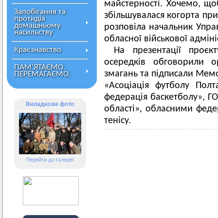
майстерності. Хочемо, щоб
Запобігання та
збільшувалася когорта приз
протидія
домашньому
розповіла начальник Управ
насильству
обласної військової адмін
Краєзнавство
На презентації проєк
осередків обговорили о
ПАМ’ЯТАЄМО.
змагань та підписали Мем
ПЕРЕМАГАЄМО.
«Асоціація футболу Пол
федерація баскетболу», Г
Випадкове фото
області», обласними феде
тенісу.
Перейти до галереї