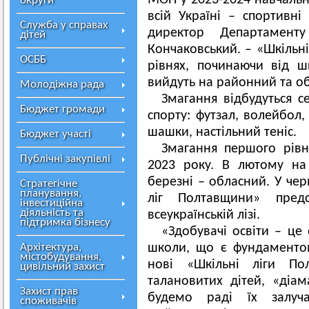
МОН у 2023-2024 навчально
округи
всій Україні – спортивні
Служба у справах
директор Департамен
дітей
Кончаковський. – «Шкільні
ОСББ
рівнях, починаючи від 
вийдуть на районний та об
Молодіжна рада
Змагання відбудуться се
Бюджет громади
спорту: футзал, волейбол,
шашки, настільний теніс.
Бюджет участі
Змагання першого рівн
Публічні закупівлі
2023 року. В лютому на
березні – обласний. У че
Стратегічне
планування,
ліг Полтавщини» пред
інвестиційна
діяльність та
всеукраїнській лізі.
підтримка бізнесу
«Здобувачі освіти – це
Архітектура,
школи, що є фундаменто
містобудування,
нові «Шкільні ліги По
цивільний захист
талановитих дітей, «діам
Захист прав
будемо раді їх залуч
споживачів