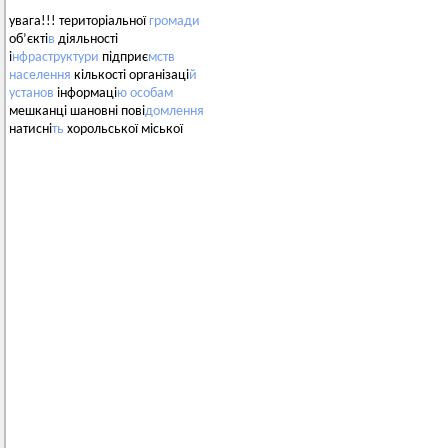
увага!!! територіальної
громади
об’єкті
в
діяльності
і
нфраструктури
підприє
мств
населення
кількості організаці
й
установ
інформаці
ю
особам
мешканці шановні пові
домлення
натисні
ть
хорольської міської