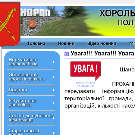
Головна
Новини
Відео новини
Мі
Увага!!! Увага!!! Увага
Нормативно-
правова база
Шанов
Обговорення
проєктів рішень
натисніть для
ПРОХАН
збільшення
Податки
передавати інформацію
територіальної громади,
Регуляторна
діяльність
організацій, кількості насе
Доступ до публічної
інформації
Старостинські