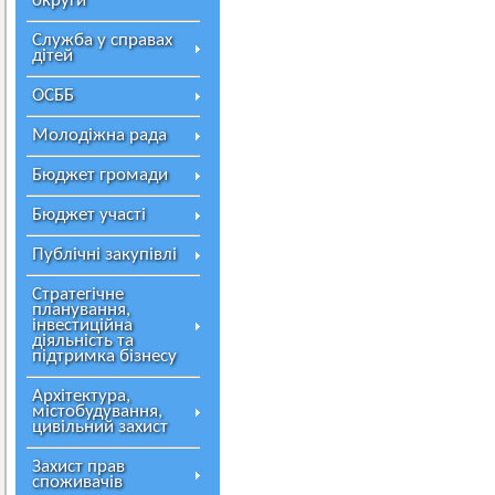
округи
Служба у справах
дітей
ОСББ
Молодіжна рада
Бюджет громади
Бюджет участі
Публічні закупівлі
Стратегічне
планування,
інвестиційна
діяльність та
підтримка бізнесу
Архітектура,
містобудування,
цивільний захист
Захист прав
споживачів