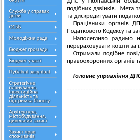
округи
ДПС у Полтавській обла
подібних дзвінків. Мета т
Служба у справах
дітей
та дискредитувати податко
Працівники органів Д
ОСББ
Податкового Кодексу та за
Молодіжна рада
Наполегливо радимо н
перераховувати кошти за 
Бюджет громади
Отримали подібне пові
Бюджет участі
правоохоронних органів т
Публічні закупівлі
Головне управління ДП
Стратегічне
планування,
інвестиційна
діяльність та
підтримка бізнесу
Архітектура,
містобудування,
цивільний захист
Захист прав
споживачів