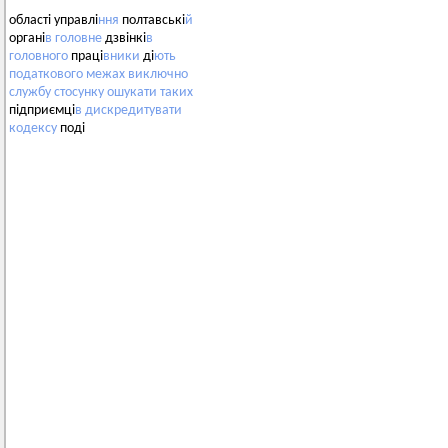
області управлі
ння
полтавські
й
органі
в
головне
дзвінкі
в
головного
праці
вники
ді
ють
податкового
межах
виключно
службу
стосунку
ошукати
таких
підприємці
в
дискредитувати
кодексу
поді