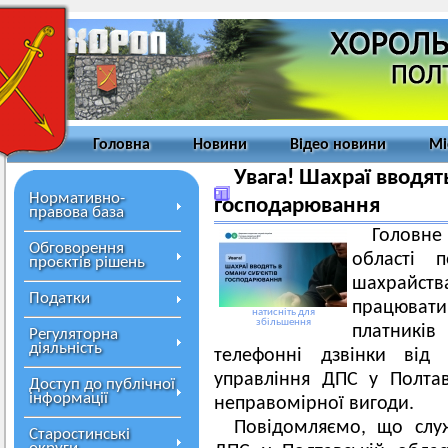
Головна
Новини
Відео новини
Мі
Увага! Шахраї вводять
Нормативно-
господарювання
правова база
Головн
Обговорення
області 
проєктів рішень
шахрайст
Податки
працюват
натисніть для
збільшення
платникі
Регуляторна
діяльність
телефонні дзвінки від 
управління ДПС у Полта
Доступ до публічної
інформації
неправомірної вигоди.
Повідомляємо, що слу
Старостинські