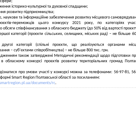
 сфери;
ження історико-культурної та духовної спадщини;
ння розвитку підприємництва;
нє, наукове та інформаційне забезпечення розвитку місцевого самоврядува
оєктів-переможців цього конкурсу 2021 року, по категоріях учасн
о обсяги співфінансування з обласного бюджету (до 50% від вартості проєкту
ершої категорії (проєкти сільських, селищних, міських рад) – не більше 60
другої категорії (спільні проєкти, що реалізуються органами місц
ння – суб’єктами співробітництва) – не більше 800 тис. грн.
дженням також затверджені Методичні рекомендації щодо підготовки пр
 в обласному конкурсі проєктів розвитку територіальних громад Полта
дізнатися про умови участі у конкурсі можна за телефонами: 56-97-81, 56
тформі Smart Region Полтавської області за посиланням:
/smartregion.pl.ua/documents/rc
.