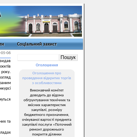
ти
Соціальний захист
-05-06
 видав
Оголошення
єктів
 року.
Оголошення про
озгляд
проведення відкритих торгів
раним
з особливостями
нкурсі
Виконавчий комітет
доводить до відома
муться
обґрунтування технічних та
якісних характеристик
закупівлі, розміру
бюджетного призначення,
очікуваної вартості предмета
них та
закупівлі послуги «Поточний
ремонт дорожнього
ладах
покриття ділянки