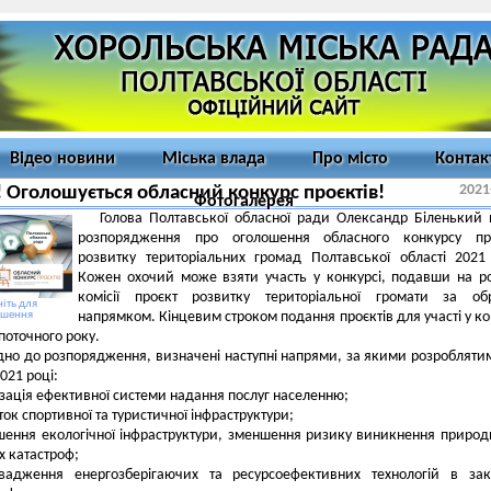
Відео новини
Міська влада
Про місто
Контак
2021
! Оголошується обласний конкурс проєктів!
Фотогалерея
Голова Полтавської обласної ради Олександр Біленький
розпорядження про оголошення обласного конкурсу про
розвитку територіальних громад Полтавської області 2021
Кожен охочий може взяти участь у конкурсі, подавши на р
комісії проєкт розвитку територіальної громати за об
іть для
ьшення
напрямком. Кінцевим строком подання проєктів для участі у ко
поточного року.
дно до розпорядження, визначені наступні напрями, за якими розробляти
021 році:
ізація ефективної системи надання послуг населенню;
ток спортивної та туристичної інфраструктури;
шення екологічної інфраструктури, зменшення ризику виникнення природ
х катастроф;
вадження енергозберігаючих та ресурсоефективних технологій в зак