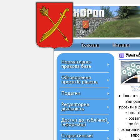
Головна
Новини
Увага
Нормативно-
правова база
Обговорення
проєктів рішень
натисн
збіл
Податки
є 1 жовтня 
Відпові
Регуляторна
проєкти в 2
діяльність
− орган
− розви
Доступ до публічної
інформації
− поліп
техногенни
Старостинські
− впро