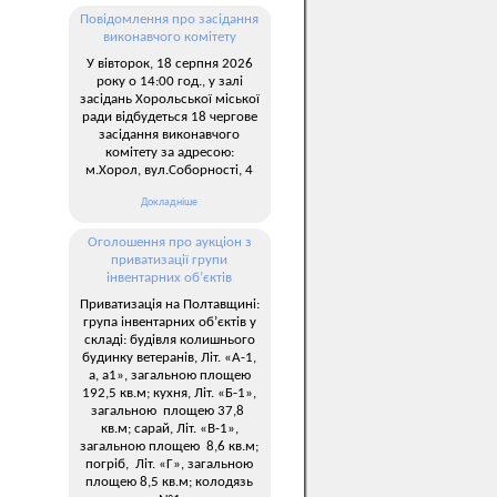
Повідомлення про засідання
виконавчого комітету
У вівторок, 18 серпня 2026
року о 14:00 год., у залі
засідань Хорольської міської
ради відбудеться 18 чергове
засідання виконавчого
комітету за адресою:
м.Хорол, вул.Соборності, 4
Докладніше
Оголошення про аукціон з
приватизації групи
інвентарних об’єктів
Приватизація на Полтавщині:
група інвентарних об’єктів у
складі: будівля колишнього
будинку ветеранів, Літ. «А-1,
а, а1», загальною площею
192,5 кв.м; кухня, Літ. «Б-1»,
загальною площею 37,8
кв.м; сарай, Літ. «В-1»,
загальною площею 8,6 кв.м;
погріб, Літ. «Г», загальною
площею 8,5 кв.м; колодязь