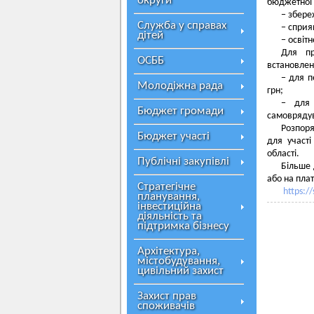
округи
бюджетної
− збере
Служба у справах
− сприя
дітей
− освіт
Для пр
ОСББ
встановлен
− для п
Молодіжна рада
грн;
− для 
Бюджет громади
самоврядува
Розпоря
Бюджет участі
для участі
області.
Публічні закупівлі
Більше 
або на пла
Стратегічне
https:/
планування,
інвестиційна
діяльність та
підтримка бізнесу
Архітектура,
містобудування,
цивільний захист
Захист прав
споживачів