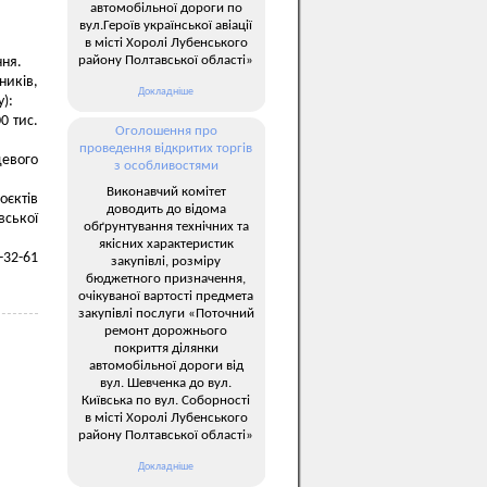
автомобільної дороги по
вул.Героїв української авіації
в місті Хоролі Лубенського
району Полтавської області»
ння.
иків,
Докладніше
):
0 тис.
Оголошення про
проведення відкритих торгів
евого
з особливостями
Виконавчий комітет
оєктів
доводить до відома
вської
обґрунтування технічних та
якісних характеристик
-32-61
закупівлі, розміру
бюджетного призначення,
очікуваної вартості предмета
закупівлі послуги «Поточний
ремонт дорожнього
покриття ділянки
автомобільної дороги від
вул. Шевченка до вул.
Київська по вул. Соборності
в місті Хоролі Лубенського
району Полтавської області»
Докладніше