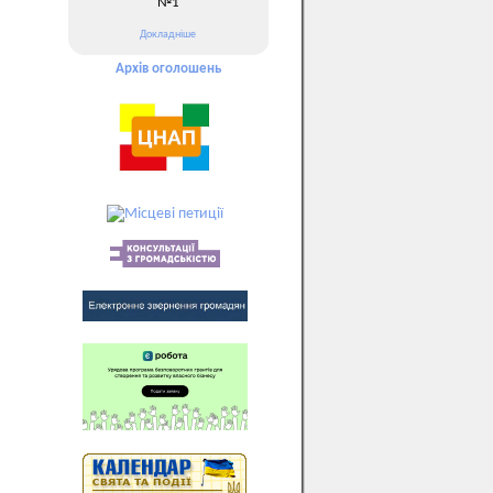
№1
Докладніше
Архів оголошень