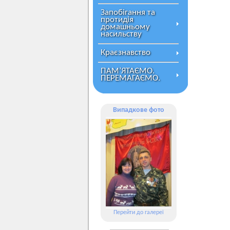
Запобігання та
протидія
домашньому
насильству
Краєзнавство
ПАМ’ЯТАЄМО.
ПЕРЕМАГАЄМО.
Випадкове фото
Перейти до галереї