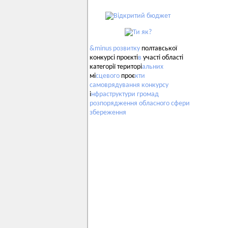
&minus
розвитку
полтавської
конкурсі проєкті
в
участі області
категорії територі
альних
мі
сцевого
проє
кти
самоврядування
конкурсу
і
нфраструктури
громад
розпорядження
обласного
сфери
збереження