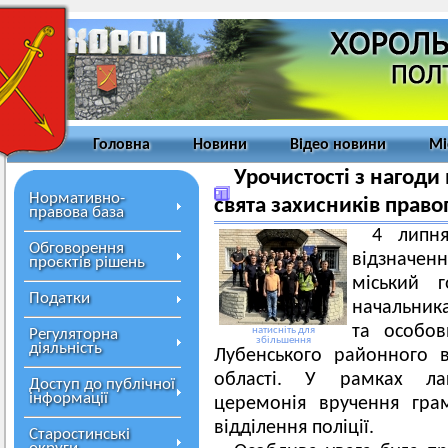
Головна
Новини
Відео новини
Мі
Урочистості з нагоди
Нормативно-
свята захисників прав
правова база
4 липн
Обговорення
відзначенн
проєктів рішень
міський 
Податки
начальника
та особов
натисніть для
Регуляторна
збільшення
діяльність
Лубенського районного в
області. У рамках лак
Доступ до публічної
інформації
церемонія вручення гра
відділення поліції.
Старостинські