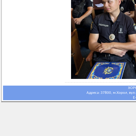
ХОР
Адреса: 37800, м.Хорол, вул.С
E