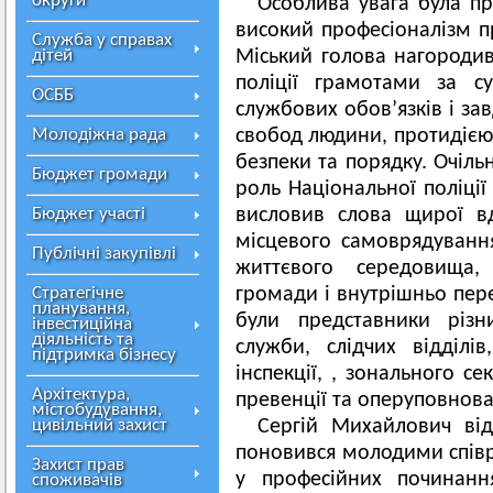
округи
Особлива увага була пр
високий професіоналізм п
Служба у справах
дітей
Міський голова нагородив
поліції грамотами за с
ОСББ
службових обов’язків і за
Молодіжна рада
свобод людини, протидією 
безпеки та порядку. Очіль
Бюджет громади
роль Національної поліції
Бюджет участі
висловив слова щирої в
місцевого самоврядуванн
Публічні закупівлі
життєвого середовища
Стратегічне
громади і внутрішньо пер
планування,
були представники різни
інвестиційна
діяльність та
служби, слідчих відділів
підтримка бізнесу
інспекції, , зонального се
Архітектура,
превенції та оперуповнова
містобудування,
цивільний захист
Сергій Михайлович від
поновився молодими співр
Захист прав
у професійних починанн
споживачів