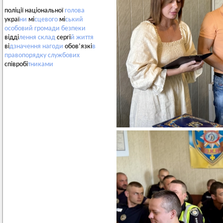
поліції національної
голова
украї
ни
мі
сцевого
мі
ський
особовий
громади
безпеки
відді
лення
склад
сергі
й
життя
ві
дзначення
нагоди
обов’язкі
в
правопорядку
службових
співробі
тниками