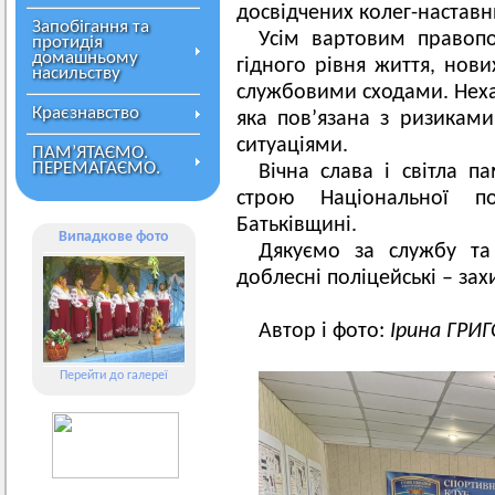
досвідчених колег-наставн
Запобігання та
Усім вартовим правоп
протидія
домашньому
гідного рівня життя, нови
насильству
службовими сходами. Нехай
Краєзнавство
яка пов’язана з ризикам
ситуаціями.
ПАМ’ЯТАЄМО.
ПЕРЕМАГАЄМО.
Вічна слава і світла п
строю Національної по
Батьківщині.
Випадкове фото
Дякуємо за службу та 
доблесні поліцейські – за
Автор і фото:
Ірина ГРИ
Перейти до галереї