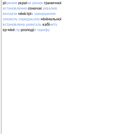
рі
шення
украї
ни
ринок
граничної
встановлення
означає
ухвалив
виплати
міністрі
в
завершення
зможуть
середньому
мінімальної
встановлена
шмигаль
кабі
нету
єр-міні
стр
розподі
л
тарифу