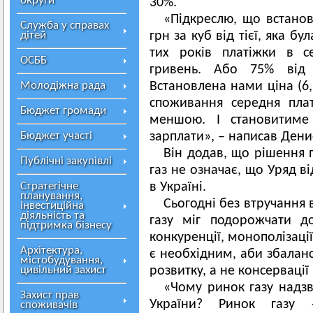
округи
30%.
«Підкреслю, що встано
Служба у справах
дітей
грн за куб від тієї, яка бу
тих років платіжки в с
ОСББ
гривень. Або 75% від т
Молодіжна рада
Встановлена нами ціна (6,
споживання середня пла
Бюджет громади
меншою. І становитиме
Бюджет участі
зарплати», – написав Ден
Він додав, що рішення 
Публічні закупівлі
газ не означає, що Уряд в
Стратегічне
в Україні.
планування,
Сьогодні без втручання 
інвестиційна
діяльність та
газу міг подорожчати д
підтримка бізнесу
конкуренції, монополізаці
Архітектура,
є необхідним, аби збалан
містобудування,
цивільний захист
розвитку, а не консервації
«Чому ринок газу надз
Захист прав
України? Ринок газу
споживачів