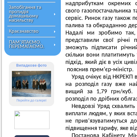
надприбуткам окремих о
Запобігання та
свого газопостачальника т
протидія
домашньому
сервіс. Ринок газу також 
насильству
палива та обкраданню дер
Краєзнавство
Надалі ми зробимо так, 
представили свої річні 
ПАМ’ЯТАЄМО.
ПЕРЕМАГАЄМО.
зможуть підписати річний
скільки вони платитимуть 
підхід, який діє в усіх ци
Випадкове фото
пояснив прем‘єр-міністр.
Уряд очікує від НКРЕКП 
на розподіл газу вже н
вищий за 1,79 грн/куб
розподіл по дрібних облгаз
Перейти до галереї
Невдовзі Уряд схвалить
виплати людям, у яких вс
не прив’язуватимуться д
підвищення тарифу, яке від
Постанова Кабінету Мін