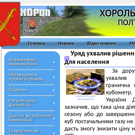
Головна
Новини
Відео новини
Мі
Уряд ухвалив рішення
Нормативно-
для населення
правова база
За дору
Обговорення
ухвалив 
проєктів рішень
гранична 
Податки
кубометр.
натисніть для
України 
збільшення
Регуляторна
діяльність
зазначив, що така ціна д
сезону або до завершення
Доступ до публічної
інформації
куб постачальники газу не
дасть змогу знизити ціну 
Старостинські