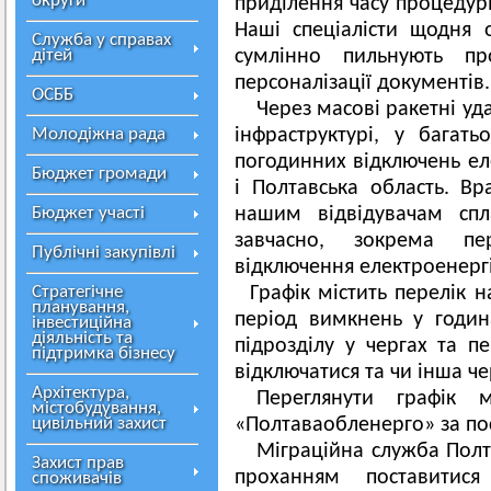
округи
приділення часу процедур
Наші спеціалісти щодня 
Служба у справах
дітей
сумлінно пильнують п
персоналізації документів.
ОСББ
Через масові ракетні уд
Молодіжна рада
інфраструктурі, у багат
погодинних відключень ел
Бюджет громади
і Полтавська область. В
Бюджет участі
нашим відвідувачам спл
завчасно, зокрема пе
Публічні закупівлі
відключення електроенергі
Стратегічне
Графік містить перелік н
планування,
період вимкнень у годин
інвестиційна
діяльність та
підрозділу у чергах та п
підтримка бізнесу
відключатися та чи інша че
Архітектура,
Переглянути графік
містобудування,
цивільний захист
«Полтаваобленерго» за п
Міграційна служба Пол
Захист прав
проханням поставитися
споживачів