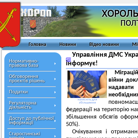
Головна
Новини
Відео новини
Мі
Управління ДМС Украї
Нормативно-
інформує!
правова база
Міграці
Обговорення
війни док
проєктів рішень
надавати
Податки
необхідн
натисніть для
повномас
Регуляторна
збільшення
діяльність
федерації на територію на
збільшення обсягів офор
Доступ до публічної
інформації
50%).
Очікування і отриманн
Старостинські