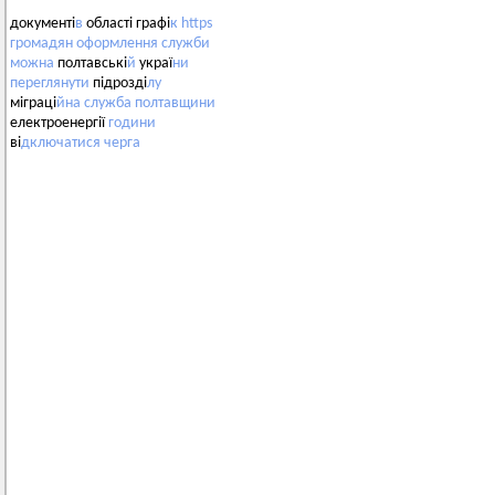
документі
в
області графі
к
https
громадян
оформлення
служби
можна
полтавські
й
украї
ни
переглянути
підрозді
лу
міграці
йна
служба
полтавщини
електроенергії
години
ві
дключатися
черга