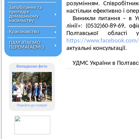
розумінням. Співробітн
Запобігання та
настільки ефективно і опе
протидія
домашньому
Виникли питання – в У
насильству
лінії»: (0532)60-89-69, о
Краєзнавство
Полтавської області
https://www.facebook.com
ПАМ’ЯТАЄМО.
ПЕРЕМАГАЄМО.
актуальні консультації.
УДМС України в Полтавсь
Випадкове фото
Перейти до галереї