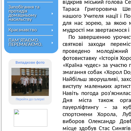
відкрив міський голова С
Запобігання та
Тараса Григоровича Ше
протидія
домашньому
нашого Учителя нації і П
насильству
для нас зорею, за якою 
Краєзнавство
мудрості ми звертаємося і 
По завершенню урочис
ПАМ’ЯТАЄМО.
святкові заходи перемі
ПЕРЕМАГАЄМО.
проведено молодіжний
фотовиставку «Історія Хор
Випадкове фото
«Країна чудес» за участю 
змагання собак «Хорол Dog
Найбільш зворушливі, захо
виступу маленьких артист
Навіть погода роз'яснилас
Перейти до галереї
Дня міста також орга
пауерліфтингу – за ку
спортсмени Хорола, Лу
виборов Олександр Довб
місце здобув Стас Синягів