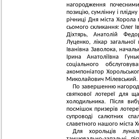
нагородження почесними
позицію, сумлінну і плідну
річниці Дня міста Хорола 
сьомого скликання: Олег І
Діхтярь, Анатолій Фед
Луценко, лікар загальної
Іванівна Заволока, началь
Ірина Анатоліївна Гунь
соціального обслугову
акомпоніатор Хорольськог
Миколайович Мілевський.
По завершенню нагородж
святкової лотереї для щ
холодильника. Після виб
посмішок призерів лотере
супроводі салютних спа
славетного нашого міста Х
Для хорольців лунал