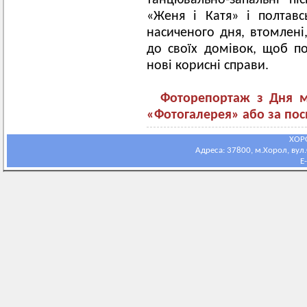
танцювально-запальні пі
«Женя і Катя» і полтавс
насиченого дня, втомлені
до своїх домівок, щоб п
нові корисні справи.
Фоторепортаж з Дня м
«Фотогалерея» або за по
ХОР
Адреса: 37800, м.Хорол, вул.С
E