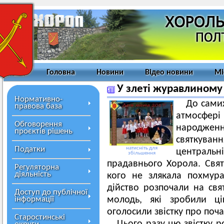
Головна
Новини
Відео новини
Мі
У злеті журавлиному 
Нормативно-
До самих
правова база
атмосфері
Обговорення
народже
проєктів рішень
святкува
Податки
натисніть для
центральн
збільшення
прадавнього Хорола. Свят
Регуляторна
діяльність
кого не злякала похмур
дійство розпочали на свят
Доступ до публічної
інформації
молодь, які зробили ці
оголосили звістку про поча
Старостинські