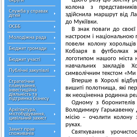
Цього разу цю звістку р
округи
колона з представникі
Служба у справах
здійснила маршрут від Лаб
дітей
до Мукіївки.
ОСББ
В знак поваги до своєї
настроєм і національною г
Молодіжна рада
повели колону хорольців
Бюджет громади
Кобзаря в футболках ж
логотипом нашого міста н
Бюджет участі
навчальних закладів
Публічні закупівлі
символічним текстом «Ми
Вперше в Хоролі відбув
Стратегічне
планування,
вишиті полотнища, які пер
інвестиційна
діяльність та
як неоціненна родинна рел
підтримка бізнесу
Одному з боронителів
Архітектура,
Володимиру Гарькавенку 
містобудування,
місію – очолити колону
цивільний захист
руках.
Захист прав
Святкування урочист
споживачів