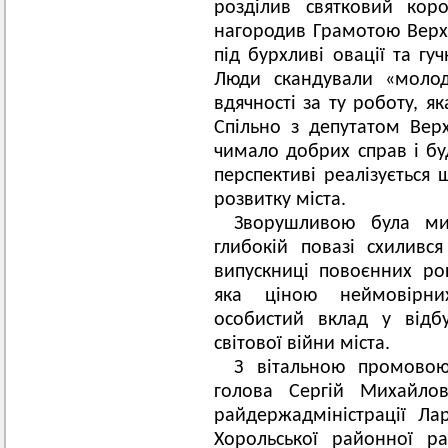
розділив святковий кор
нагородив Грамотою Верхо
під бурхливі овації та гу
Люди скандували «молод
вдячності за ту роботу, я
Спільно з депутатом Вер
чимало добрих справ і бу
перспективі реалізується 
розвитку міста.
Зворушливою була ми
глибокій повазі схиливс
випускниці повоєнних ро
яка ціною неймовірни
особистий вклад у відб
світової війни міста.
З вітальною промовою
голова Сергій Михайлов
райдержадміністрації Ла
Хорольської районної р