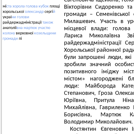
Євгеновича Іщейкіна, гол
Вікторівни Сидоренко та
мі
ста
хорола
голова
кубок
площі
хорольської
олександр
сергі
й
громади – Семенівської
украї
ни
голови
Милашевич. Участь в ур
райдержадміністрації
також
місцевої влади: голова 
анатолії
вна
мартюк
участю
колону
верховної
козельщини
Лариса Миколаївна Зв
громади
пі
райдержадміністрації С
Хорольської районної ради
були запрошені люди, які
зробили значний особис
позитивного іміджу міс
містом» нагороджені бл
люди: Майборода Катер
Степанович, Гроза Олекс
Юріївна, Притула Нін
Михайлівна, Гавриленко 
Борисівна, Мартюк Ка
Володимир Миколайович.
Костянтин Євгенович 