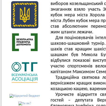
виборов козельщанський с
змаганнях взяло участь 
кубок мера міста Хорола
міста Лубен кубок мера пр
став абсолютним перемо
жим штанги лежачи.
Для поціновувачів інте
шахово-шашковий турнір.
шахів став кращим шахі
шашкам був Микола Бу
відбулися показові висту
участю спортсменів вело
капітаном Максимом Се
Традиційна святкова л
вернісажем кращих викона
козацькою кашею, варени
Урочисте відкриття св
гостей – депутата Вер