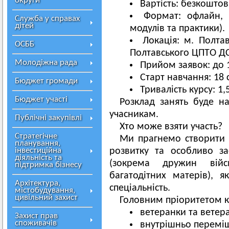
округи
Вартість:
безкоштов
Формат:
офлайн, 
Служба у справах
дітей
модулів та практики).
Локація:
м. Полтава
ОСББ
Полтавського ЦПТО ДС
Молодіжна рада
Прийом заявок:
до 1
Старт навчання:
18 
Бюджет громади
Тривалість курсу:
1,5
Бюджет участі
Розклад занять буде н
учасникам.
Публічні закупівлі
Хто може взяти участь?
Стратегічне
Ми прагнемо створити 
планування,
інвестиційна
розвитку та особливо з
діяльність та
(зокрема дружин війс
підтримка бізнесу
багатодітних матерів), я
Архітектура,
спеціальність.
містобудування,
цивільний захист
Головним пріоритетом к
ветеранки та ветера
Захист прав
споживачів
внутрішньо переміщ