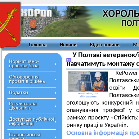
Головна
Новини
Відео новини
Мі
У Полтаві ветеранок/
Нормативно-
навчатимуть монтажу с
правова база
RePowe
Обговорення
Полтавськ
проєктів рішень
освіти Д
Податки
натисніть для
Полтавськ
збільшення
оголошують конкурсний н
Регуляторна
діяльність
опанування професії у 
рамках проєкту «Стійкість
Доступ до публічної
інформації
ринку праці в Україні».
Основна інформація про
Старостинські