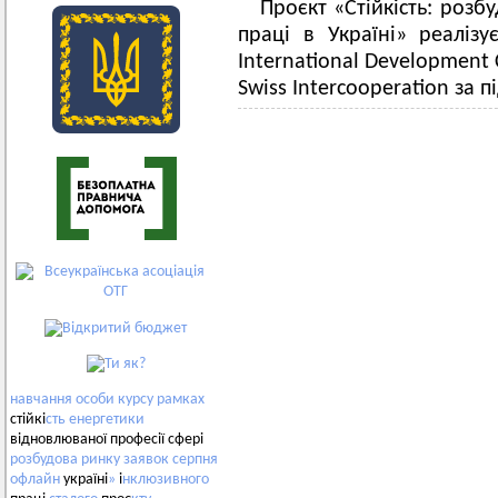
Проєкт «Стійкість: розб
праці в Україні» реаліз
International Development 
Swiss Intercooperation за 
навчання
особи
курсу
рамках
стійкі
сть
енергетики
відновлюваної професії сфері
розбудова
ринку
заявок
серпня
офлайн
україні
»
і
нклюзивного