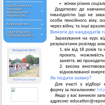
жінки різних соціал
Запобігання та
протидія
Додатково до навчанн
домашньому
інвалідністю (що не зав
насильству
особи пенсійного віку, ос
Краєзнавство
через війну, та інші вразли
Вимоги до кандидатів т
ПАМ’ЯТАЄМО.
ПЕРЕМАГАЄМО.
Зарахування на курс ві
результатами розгляду анк
вік від 18 років та
Випадкове фото
проєкту, можливість
заняття, які проходит
висока вмотивова
відновлюваної енерге
Як подати заявку?
Перейти до галереї
Для участі у відборі 
форму за посиланням:
htt
Якщо у вас виникли запи
адресою:
education@repow